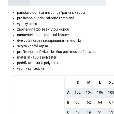
pánská dlouhá zimní bunda/parka s kapucí
prošívaná bunda , středně zateplená
vysoký límec
zapínání na zip se skrytou klopou
nastavitelná odnímatelná kapuce
dvě boční kapsy se zapínáním na knoflíky
skrytá vnitřní kapsa
prošívaná podšívka s lesklou povrchovou úpravou
materiál - 100% polyester
podšívka - 100 % polyester
výplň - syntetická
S
M
L
XL
A
102
104
106
10
B
60
62
64
67
C
47
49
51
53