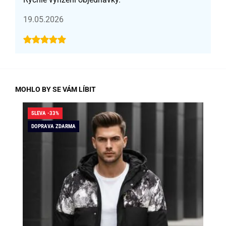
19.05.2026
MOHLO BY SE VÁM LÍBIT
SLEVA -33%
SLE
DOPRAVA ZDARMA
DO