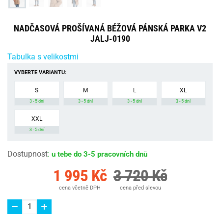
NADČASOVÁ PROŠÍVANÁ BÉŽOVÁ PÁNSKÁ PARKA V2
JALJ-0190
Tabulka s velikostmi
VYBERTE VARIANTU:
S
M
L
XL
3 - 5 dní
3 - 5 dní
3 - 5 dní
3 - 5 dní
XXL
3 - 5 dní
Dostupnost
:
u tebe do 3-5 pracovních dnů
1 995 Kč
3 720 Kč
cena včetně DPH
cena před slevou