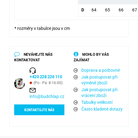
D
64
65
66
67
* rozměry v tabulce jsou v cm
NEVÁHEJTE NÁS
MOHLO BY VÁS
KONTAKTOVAT
ZAJÍMAT
Doprava a poštovné
+420 228 226 110
Jak postupovat při
výměně zboží
(Po - Pá: 8-16:00)
Jak postupovat při
vrácení zboží
info@budchlap.cz
Tabulky velikostí
Často kladené dotazy
KONTAKTUJTE NÁS