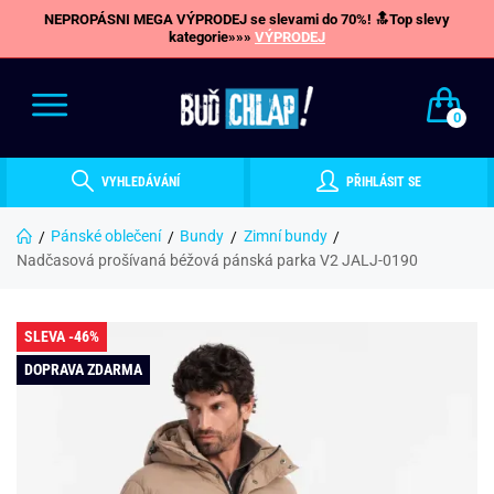
NEPROPÁSNI MEGA VÝPRODEJ se slevami do 70%! 🔝Top slevy
kategorie»»»
VÝPRODEJ
0
VYHLEDÁVÁNÍ
PŘIHLÁSIT SE
Pánské oblečení
Bundy
Zimní bundy
Nadčasová prošívaná béžová pánská parka V2 JALJ-0190
SLEVA -46%
DOPRAVA ZDARMA