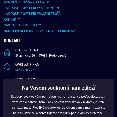
MOŽNOSTI DOPRAVY A PLATBY
JAK POSTUPOVAT PŘI VÝMĚNĚ ZBOŽÍ
JAK POSTUPOVAT PŘI VRÁCENÍ ZBOŽÍ
KONTAKTY
ČASTO KLADENÉ DOTAZY
ODSTOUPENÍ OD SMLOUVY - ONLINE FORMULÁŘ
KONTAKT
NETBIZNIS S.R.O.
Štiavnička 561, 97681, Podbrezová
ZAVOLAJTE NÁM:
+420 228 226 110
NAPÍŠTE NÁM:
info@budchlap.cz
Na Vašem soukromí nám záleží
UŽITEČNÉ INFORMACE
Soubory cookies vám pomohou rychle najít to, co potřebujete, ušetří
vám čas a zabrání tomu, aby se vám zobrazovaly reklamy, o které
O NÁS
se nezajímáte. Používáme
cookies
, abychom vám oznámili, že jste
VĚRNOSTNÍ PROGRAM
na naší stránce, a zobrazujeme produkty podle vašich preferencí.
BLOG