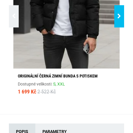
ORIGINÁLNÍ ČERNÁ ZIMNÍ BUNDA S POTISKEM
MO
Dostupné velikosti:
S,
XXL
Dos
1 699 Kč
2 522 Kč
1 
POPIS
PARAMETRY