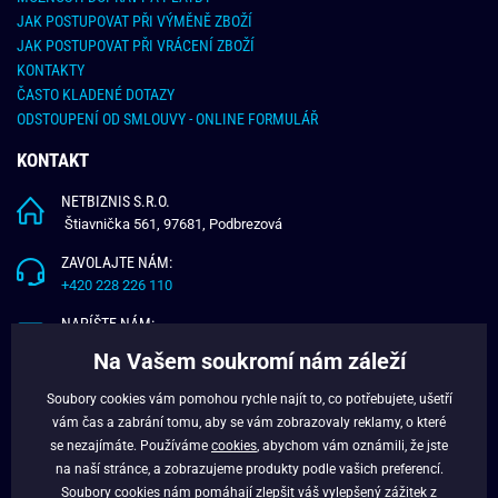
JAK POSTUPOVAT PŘI VÝMĚNĚ ZBOŽÍ
JAK POSTUPOVAT PŘI VRÁCENÍ ZBOŽÍ
KONTAKTY
ČASTO KLADENÉ DOTAZY
ODSTOUPENÍ OD SMLOUVY - ONLINE FORMULÁŘ
KONTAKT
NETBIZNIS S.R.O.
Štiavnička 561, 97681, Podbrezová
ZAVOLAJTE NÁM:
+420 228 226 110
NAPÍŠTE NÁM:
info@budchlap.cz
Na Vašem soukromí nám záleží
UŽITEČNÉ INFORMACE
Soubory cookies vám pomohou rychle najít to, co potřebujete, ušetří
vám čas a zabrání tomu, aby se vám zobrazovaly reklamy, o které
O NÁS
se nezajímáte. Používáme
cookies
, abychom vám oznámili, že jste
VĚRNOSTNÍ PROGRAM
na naší stránce, a zobrazujeme produkty podle vašich preferencí.
BLOG
Soubory cookies nám pomáhají zlepšit váš vylepšený zážitek z