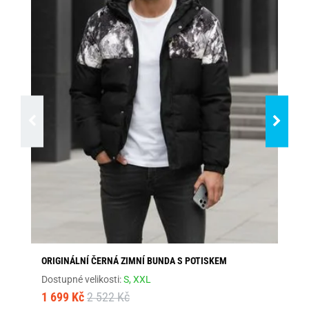
ORIGINÁLNÍ ČERNÁ ZIMNÍ BUNDA S POTISKEM
MO
Dostupné velikosti:
S,
XXL
Dos
1 699 Kč
2 522 Kč
1 