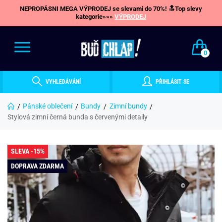
NEPROPÁSNI MEGA VÝPRODEJ se slevami do 70%! 🔝Top slevy
kategorie»»»
VÝPRODEJ
0
VYHLEDÁVÁNÍ
PŘIHLÁSIT SE
Pánské oblečení
Bundy
Zimní bundy
Stylová zimní černá bunda s červenými detaily
SLEVA -15%
DOPRAVA ZDARMA