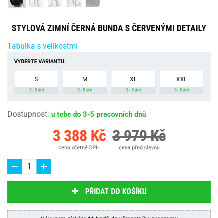
STYLOVÁ ZIMNÍ ČERNÁ BUNDA S ČERVENÝMI DETAILY
Tabulka s velikostmi
VYBERTE VARIANTU:
S
M
XL
XXL
3 - 5 dní
3 - 5 dní
3 - 5 dní
3 - 5 dní
Dostupnost
:
u tebe do 3-5 pracovních dnů
3 388 Kč
3 979 Kč
cena včetně DPH
cena před slevou
PŘIDAT DO KOŠÍKU