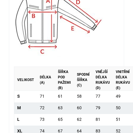
ŠÍŘKA
VNĚJŠÍ
VNITŘNÍ
SPODNÍ
DÉLKA
POD
DÉLKA
DÉLKA
VELIKOST
ŠÍŘKA
(A)
PAŽEMI
RUKÁVU
RUKÁVU
(C)
(B)
(D)
(E)
S
71
61
58
77
49
M
72
63
60
79
50
L
73
65
62
81
51
XL
74
67
64
83
52