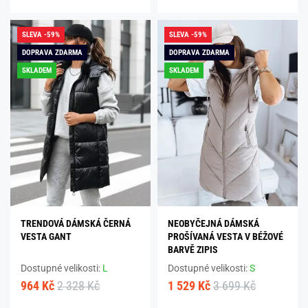
SLEVA -59%
SLEVA -59%
DOPRAVA ZDARMA
DOPRAVA ZDARMA
SKLADEM
SKLADEM
TRENDOVÁ DÁMSKÁ ČERNÁ
NEOBYČEJNÁ DÁMSKÁ
VESTA GANT
PROŠÍVANÁ VESTA V BÉŽOVÉ
BARVĚ ZIPIS
Dostupné velikosti:
L
Dostupné velikosti:
S
964 Kč
2 328 Kč
1 529 Kč
3 699 Kč