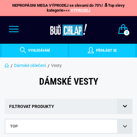
NEPROPÁSNI MEGA VÝPRODEJ se slevami do 70%! 🔝Top slevy
kategorie»»»
VÝPRODEJ
0
VYHLEDÁVÁNÍ
PŘIHLÁSIT SE
Dámské oblečení
Vesty
DÁMSKÉ VESTY
FILTROVAT PRODUKTY
TOP