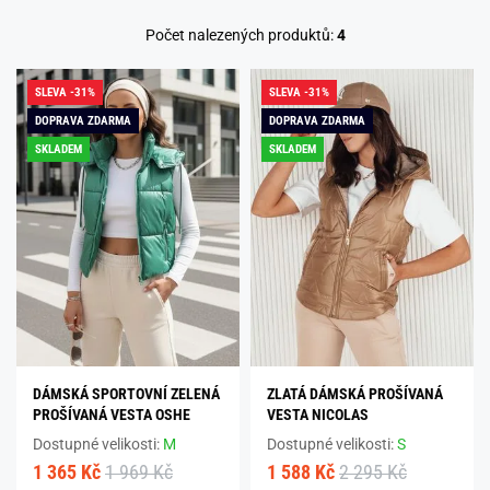
Počet nalezených produktů:
4
SLEVA -31%
SLEVA -31%
DOPRAVA ZDARMA
DOPRAVA ZDARMA
SKLADEM
SKLADEM
DÁMSKÁ SPORTOVNÍ ZELENÁ
ZLATÁ DÁMSKÁ PROŠÍVANÁ
PROŠÍVANÁ VESTA OSHE
VESTA NICOLAS
Dostupné velikosti:
M
Dostupné velikosti:
S
1 365 Kč
1 969 Kč
1 588 Kč
2 295 Kč