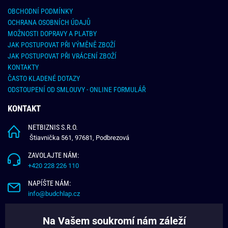
OBCHODNÍ PODMÍNKY
OCHRANA OSOBNÍCH ÚDAJŮ
MOŽNOSTI DOPRAVY A PLATBY
JAK POSTUPOVAT PŘI VÝMĚNĚ ZBOŽÍ
JAK POSTUPOVAT PŘI VRÁCENÍ ZBOŽÍ
KONTAKTY
ČASTO KLADENÉ DOTAZY
ODSTOUPENÍ OD SMLOUVY - ONLINE FORMULÁŘ
KONTAKT
NETBIZNIS S.R.O.
Štiavnička 561, 97681, Podbrezová
ZAVOLAJTE NÁM:
+420 228 226 110
NAPÍŠTE NÁM:
info@budchlap.cz
UŽITEČNÉ INFORMACE
Na Vašem soukromí nám záleží