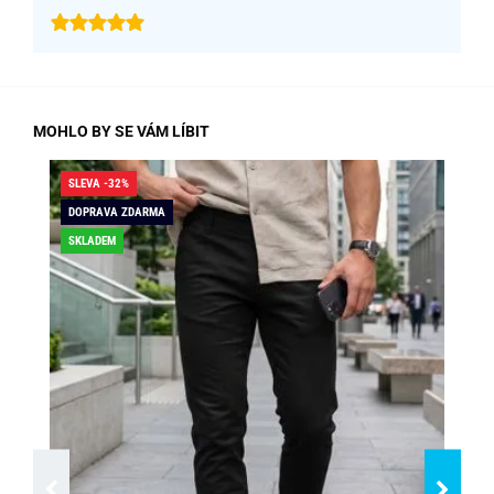
MOHLO BY SE VÁM LÍBIT
SLEVA -32%
SLE
DOPRAVA ZDARMA
DO
SKLADEM
SK