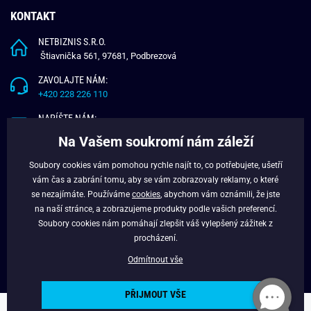
KONTAKT
NETBIZNIS S.R.O.
Štiavnička 561, 97681, Podbrezová
ZAVOLAJTE NÁM:
+420 228 226 110
NAPÍŠTE NÁM:
info@budchlap.cz
Na Vašem soukromí nám záleží
UŽITEČNÉ INFORMACE
Soubory cookies vám pomohou rychle najít to, co potřebujete, ušetří
vám čas a zabrání tomu, aby se vám zobrazovaly reklamy, o které
O NÁS
se nezajímáte. Používáme
cookies
, abychom vám oznámili, že jste
VĚRNOSTNÍ PROGRAM
na naší stránce, a zobrazujeme produkty podle vašich preferencí.
BLOG
Soubory cookies nám pomáhají zlepšit váš vylepšený zážitek z
FACEBOOK
procházení.
Odmítnout vše
PŘIJMOUT VŠE
Copyright © 2024 - Budchlap.cz Všechna práva vyhrazena. webdesign ©