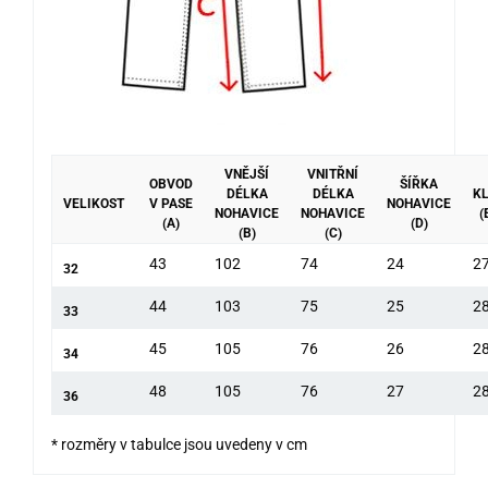
VNĚJŠÍ
VNITŘNÍ
OBVOD
ŠÍŘKA
DÉLKA
DÉLKA
KL
VELIKOST
V PASE
NOHAVICE
NOHAVICE
NOHAVICE
(
(A)
(D)
(B)
(C)
43
102
74
24
2
32
44
103
75
25
2
33
45
105
76
26
2
34
48
105
76
27
2
36
* rozměry v tabulce jsou uvedeny v cm