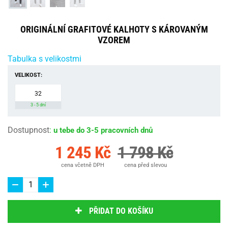
ORIGINÁLNÍ GRAFITOVÉ KALHOTY S KÁROVANÝM
VZOREM
Tabulka s velikostmi
VELIKOST:
32
3 - 5 dní
Dostupnost
:
u tebe do 3-5 pracovních dnů
1 245 Kč
1 798 Kč
cena včetně DPH
cena před slevou
PŘIDAT DO KOŠÍKU