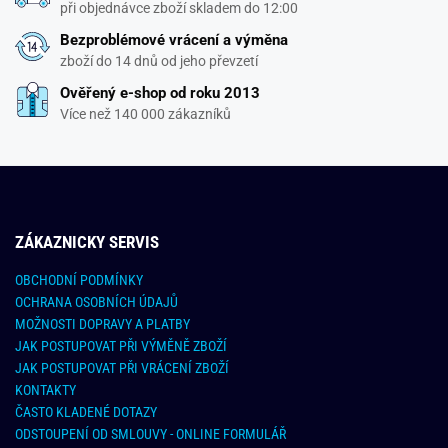
při objednávce zboží skladem do 12:00
Bezproblémové vrácení a výměna
zboží do 14 dnů od jeho převzetí
Ověřený e-shop od roku 2013
Více než 140 000 zákazníků
ZÁKAZNICKY SERVIS
OBCHODNÍ PODMÍNKY
OCHRANA OSOBNÍCH ÚDAJŮ
MOŽNOSTI DOPRAVY A PLATBY
JAK POSTUPOVAT PŘI VÝMĚNĚ ZBOŽÍ
JAK POSTUPOVAT PŘI VRÁCENÍ ZBOŽÍ
KONTAKTY
ČASTO KLADENÉ DOTAZY
ODSTOUPENÍ OD SMLOUVY - ONLINE FORMULÁŘ