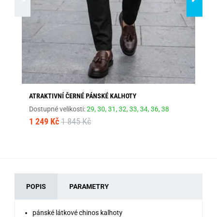
ATRAKTIVNÍ ČERNÉ PÁNSKÉ KALHOTY
AT
Dostupné velikosti:
29,
30,
31,
32,
33,
34,
36,
38
Dos
1 249 Kč
1 845 Kč
1 
POPIS
PARAMETRY
pánské látkové chinos kalhoty