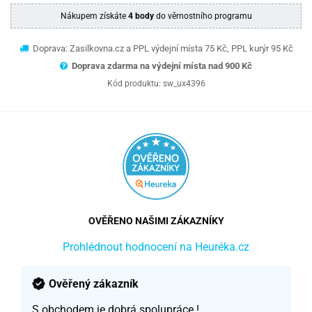
Nákupem získáte
4 body
do věrnostního programu
Doprava: Zasilkovna.cz a PPL výdejní místa 75 Kč, PPL kurýr 95 Kč
Doprava zdarma na výdejní místa nad 9
00 Kč
Kód produktu:
sw_ux4396
OVĚŘENO NAŠIMI ZÁKAZNÍKY
Prohlédnout hodnocení na Heuréka.cz
Ověřený zákazník
S obchodem je dobrá spolupráce !