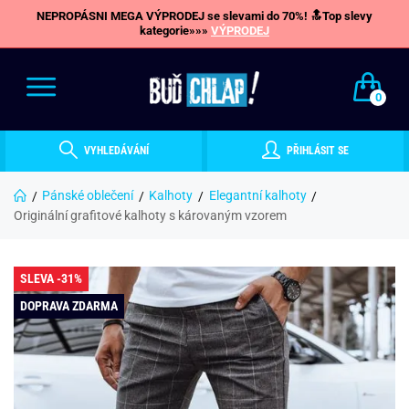
NEPROPÁSNI MEGA VÝPRODEJ se slevami do 70%! 🔝Top slevy
kategorie»»»
VÝPRODEJ
0
VYHLEDÁVÁNÍ
PŘIHLÁSIT SE
Pánské oblečení
Kalhoty
Elegantní kalhoty
Originální grafitové kalhoty s károvaným vzorem
SLEVA -31%
DOPRAVA ZDARMA