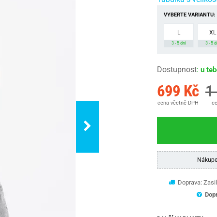
VYBERTE VARIANTU:
L
XL
3 - 5 dní
3 - 5 d
Dostupnost
:
u te
699 Kč
1
cena včetně DPH
ce
Nákupe
Doprava: Zasil
Dopr