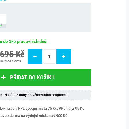
ní
be do 3-5 pracovních dnů
 695 Kč
na před slevou
PŘIDAT DO KOŠÍKU
m získáte
2 body
do věrnostního programu
kovna.cz a PPL výdejní místa 75 Kč, PPL kurýr 95 Kč
ava zdarma na výdejní místa nad 9
00 Kč