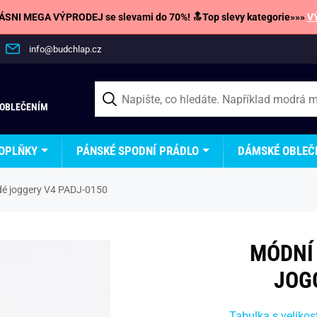
SNI MEGA VÝPRODEJ se slevami do 70%! 🔝Top slevy kategorie»»»
V
info@budchlap.cz
 OBLEČENÍM
OPLŇKY
PÁNSKÉ SPODNÍ PRÁDLO
DÁMSKÉ OBLEČ
dé joggery V4 PADJ-0150
MÓDNÍ
JOG
Tabulka s velikos