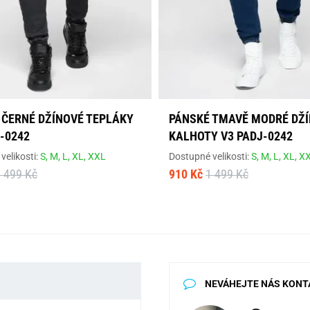
 ČERNÉ DŽÍNOVÉ TEPLÁKY
PÁNSKÉ TMAVĚ MODRÉ DŽ
-0242
KALHOTY V3 PADJ-0242
velikosti:
S,
M,
L,
XL,
XXL
Dostupné velikosti:
S,
M,
L,
XL,
X
 499 Kč
910 Kč
1 499 Kč
NEVÁHEJTE NÁS KONT