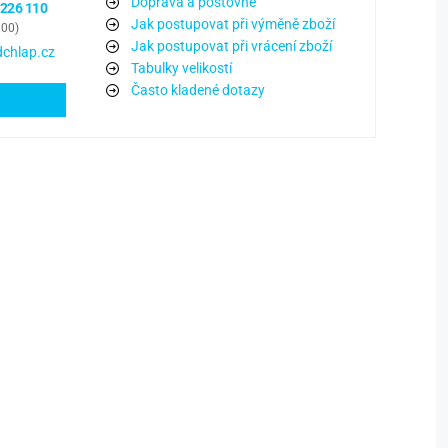
Doprava a poštovné
 226 110
Jak postupovat při výměně zboží
:00)
Jak postupovat při vrácení zboží
chlap.cz
Tabulky velikostí
Často kladené dotazy