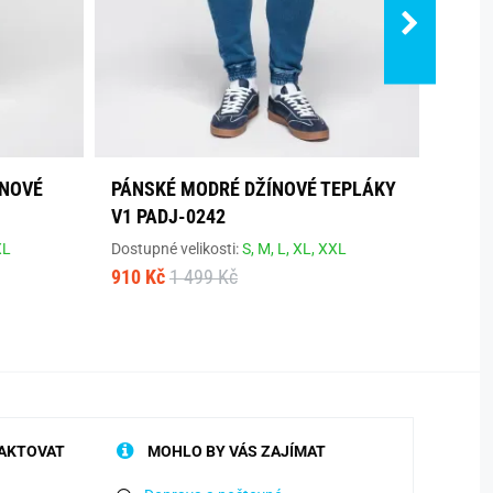
ÍNOVÉ
PÁNSKÉ MODRÉ DŽÍNOVÉ TEPLÁKY
JEDI
V1 PADJ-0242
JOGG
XL
Dostupné velikosti:
S,
M,
L,
XL,
XXL
Dostup
910 Kč
1 499 Kč
749 K
AKTOVAT
MOHLO BY VÁS ZAJÍMAT