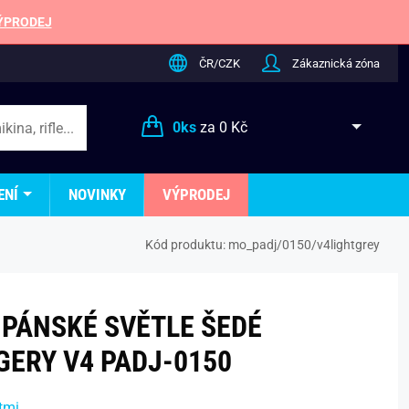
ÝPRODEJ
ČR/CZK
Zákaznická zóna
0
ks
za
0 Kč
ENÍ
NOVINKY
VÝPRODEJ
Kód produktu:
mo_padj/0150/v4lightgrey
 PÁNSKÉ SVĚTLE ŠEDÉ
GERY V4 PADJ-0150
tmi