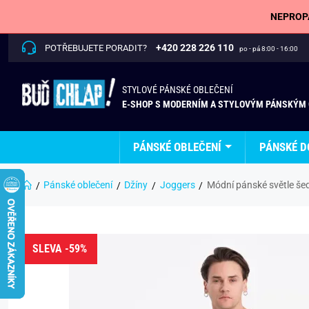
NEPROPÁ
+420 228 226 110
POTŘEBUJETE PORADIT?
po - pá 8:00 - 16:00
STYLOVÉ PÁNSKÉ OBLEČENÍ
E-SHOP S MODERNÍM A STYLOVÝM PÁNSKÝM
PÁNSKÉ OBLEČENÍ
PÁNSKÉ D
Pánské oblečení
Džíny
Joggers
Módní pánské světle še
SLEVA -59%