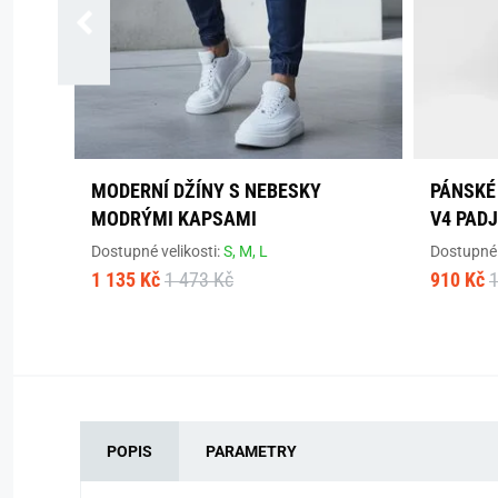
MODERNÍ DŽÍNY S NEBESKY
PÁNSKÉ
MODRÝMI KAPSAMI
V4 PADJ
Dostupné velikosti:
S,
M,
L
Dostupné 
1 135 Kč
1 473 Kč
910 Kč
1
POPIS
PARAMETRY