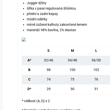
Jogger džíny
šířka v pase regulovaná šňůrkou
přední a zadní kapsy
módní oděrky
mírně zúžené kalhoty zakončené lemem
materiál: 98% bavlna, 2% elastan
S
M
L
A*
32/46
34/48
36/50
B
98
100
102
C
74
75
76
D*
29
30
31
* velikost (A, D) x 2