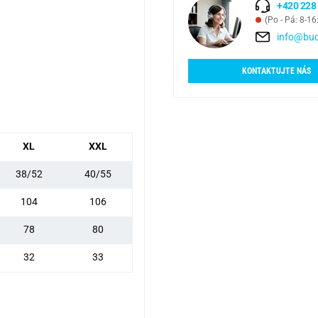
+420 228
(Po - Pá: 8-16
info@bud
KONTAKTUJTE NÁS
XL
XXL
38/52
40/55
104
106
78
80
32
33