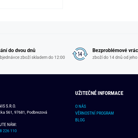
ání do dvou dnů
Bezproblémové vrác
objednávce zboží skladem do 12:00
zboží do 14 dnů od jeho 
UŽITEČNÉ INFORMACE
IS S.R.O.
O NÁS
čka 561, 97681, Podbrezová
VĚRNOSTNÍ PROGRAM
BLOG
JTE NÁM:
8 226 110