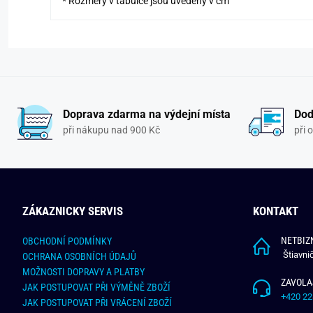
* Rozměry v tabulce jsou uvedeny v cm
Doprava zdarma na výdejní místa
Dod
při nákupu nad 900 Kč
při 
ZÁKAZNICKY SERVIS
KONTAKT
NETBIZN
OBCHODNÍ PODMÍNKY
Štiavni
OCHRANA OSOBNÍCH ÚDAJŮ
MOŽNOSTI DOPRAVY A PLATBY
ZAVOLA
JAK POSTUPOVAT PŘI VÝMĚNĚ ZBOŽÍ
+420 22
JAK POSTUPOVAT PŘI VRÁCENÍ ZBOŽÍ