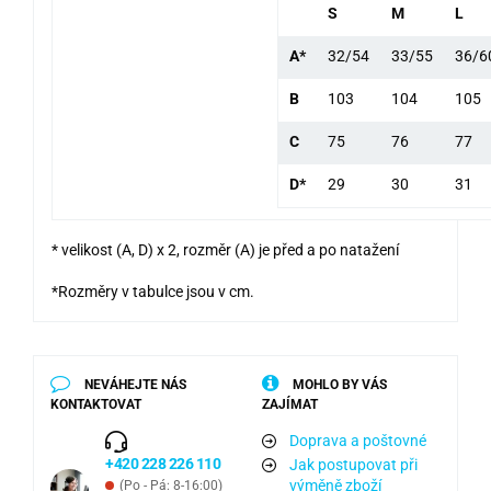
S
M
L
A*
32/54
33/55
36/6
B
103
104
105
C
75
76
77
D*
29
30
31
* velikost (A, D) x 2, rozměr (A) je před a po natažení
*Rozměry v tabulce jsou v cm.
NEVÁHEJTE NÁS
MOHLO BY VÁS
KONTAKTOVAT
ZAJÍMAT
Doprava a poštovné
+420 228 226 110
Jak postupovat při
výměně zboží
(Po - Pá: 8-16:00)