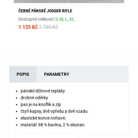
ČERNÉ PÁNSKÉ JOGGER RIFLE
MO
Dostupné velikosti:
S,
M,
L,
XL
Dos
1 135 Kč
1 799 Kč
1 
POPIS
PARAMETRY
pánské džínové tepláky
drobné oděrky
pas je na knoflík a zip
čtyři kapsy, dvě vpředu a dvě vzadu
elastické konce nohavic
materiál: 98 % bavlna, 2 % elastan