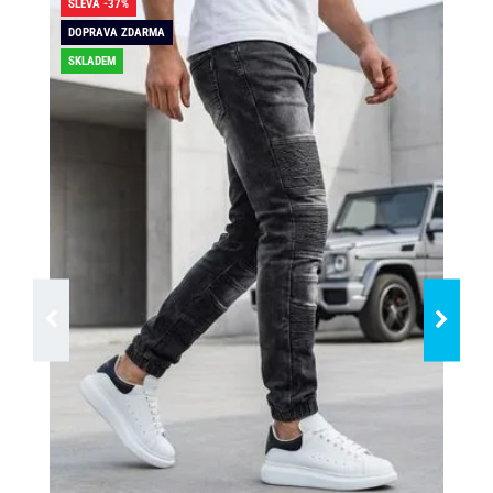
SLEVA -37%
SLE
DOPRAVA ZDARMA
DO
SKLADEM
SK