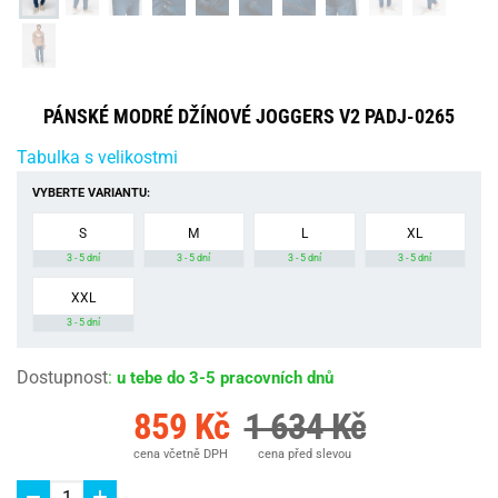
PÁNSKÉ MODRÉ DŽÍNOVÉ JOGGERS V2 PADJ-0265
Tabulka s velikostmi
VYBERTE VARIANTU:
S
M
L
XL
3 - 5 dní
3 - 5 dní
3 - 5 dní
3 - 5 dní
XXL
3 - 5 dní
Dostupnost
:
u tebe do 3-5 pracovních dnů
859 Kč
1 634 Kč
cena včetně DPH
cena před slevou