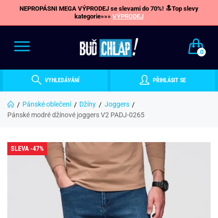
NEPROPÁSNI MEGA VÝPRODEJ se slevami do 70%! 🔝Top slevy
kategorie»»»
VÝPRODEJ
0
VYHLEDÁVÁNÍ
PŘIHLÁSIT SE
Pánské oblečení
Džíny
Joggers
Pánské modré džínové joggers V2 PADJ-0265
SLEVA -47%