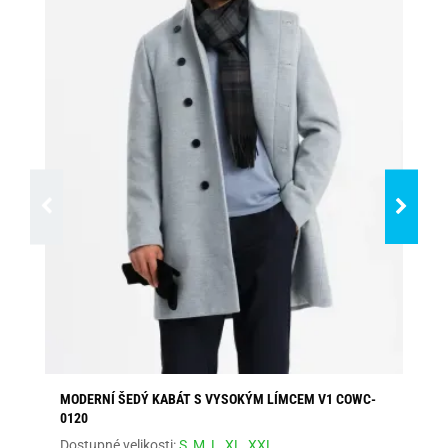
MODERNÍ ŠEDÝ KABÁT S VYSOKÝM LÍMCEM V1 COWC-
TM
0120
VZ
Dostupné velikosti:
S,
M,
L,
XL,
XXL
Dos