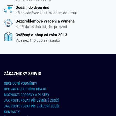
Dodání do dvou dnů
při objednávce zboží skladem do 12:00
Bezproblémové vrácení a výměna
zboží do 14 dnů od jeho převzetí
Ověřený e-shop od roku 2013
Více než 140 000 zákazníků
ZÁKAZNICKY SERVIS
OBCHODNÍ PODMÍNKY
OCHRANA OSOBNÍCH ÚDAJŮ
MOŽNOSTI DOPRAVY A PLATBY
JAK POSTUPOVAT PŘI VÝMĚNĚ ZBOŽÍ
JAK POSTUPOVAT PŘI VRÁCENÍ ZBOŽÍ
KONTAKTY