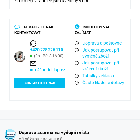
* rozměry v tabulce jsou uvedeny v cm
NEVÁHEJTE NÁS
MOHLO BY VÁS
KONTAKTOVAT
ZAJÍMAT
Doprava a poštovné
+420 228 226 110
Jak postupovat při
výměně zboží
(Po - Pá: 8-16:00)
Jak postupovat při
vrácení zboží
info@budchlap.cz
Tabulky velikostí
Často kladené dotazy
KONTAKTUJTE NÁS
Doprava zdarma na výdejní místa
při nákupu nad 900 Kč