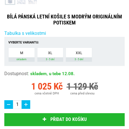
BÍLÁ PÁNSKÁ LETNÍ KOŠILE S MODRÝM ORIGINÁLNÍM
POTISKEM
Tabulka s velikostmi
VYBERTE VARIANTU:
M
XL
XXL
skladem
3 - 5 dní
3 - 5 dní
Dostupnost
:
skladem, u tebe 12.08.
1 025 Kč
1 129 Kč
cena včetně DPH
cena před slevou
PŘIDAT DO KOŠÍKU