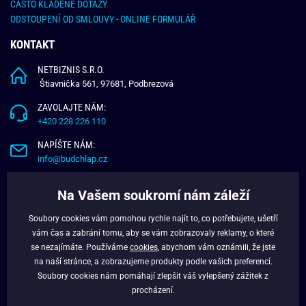
ČASTO KLADENÉ DOTAZY
ODSTOUPENÍ OD SMLOUVY - ONLINE FORMULÁŘ
KONTAKT
NETBIZNIS S.R.O.
Štiavnička 561, 97681, Podbrezová
ZAVOLAJTE NÁM:
+420 228 226 110
NAPÍŠTE NÁM:
info@budchlap.cz
UŽITEČNÉ INFORMACE
Na Vašem soukromí nám záleží
O NÁS
Soubory cookies vám pomohou rychle najít to, co potřebujete, ušetří
VĚRNOSTNÍ PROGRAM
vám čas a zabrání tomu, aby se vám zobrazovaly reklamy, o které
BLOG
se nezajímáte. Používáme
cookies
, abychom vám oznámili, že jste
na naší stránce, a zobrazujeme produkty podle vašich preferencí.
FACEBOOK
Soubory cookies nám pomáhají zlepšit váš vylepšený zážitek z
procházení.