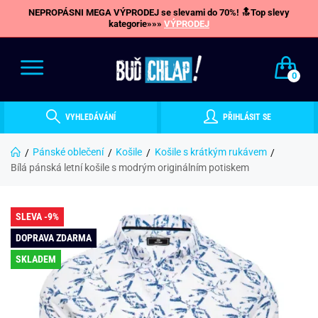
NEPROPÁSNI MEGA VÝPRODEJ se slevami do 70%! 🔝Top slevy
kategorie»»»
VÝPRODEJ
0
VYHLEDÁVÁNÍ
PŘIHLÁSIT SE
Pánské oblečení
Košile
Košile s krátkým rukávem
Bílá pánská letní košile s modrým originálním potiskem
SLEVA -9%
DOPRAVA ZDARMA
SKLADEM