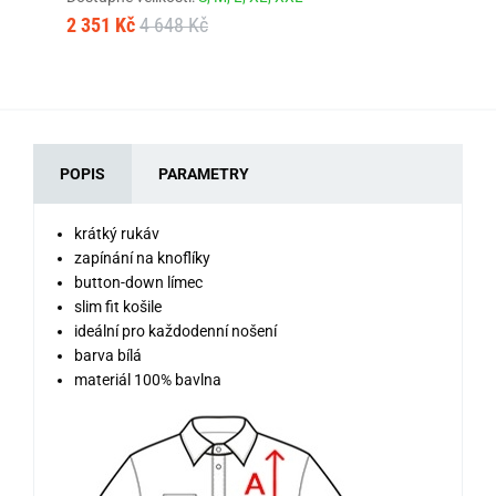
2 351 Kč
4 648 Kč
1 
POPIS
PARAMETRY
krátký rukáv
zapínání na knoflíky
button-down límec
slim fit košile
ideální pro každodenní nošení
barva bílá
materiál 100% bavlna