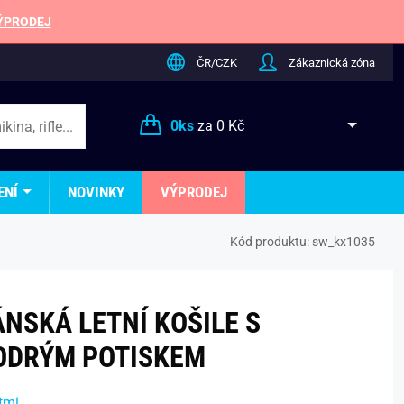
ÝPRODEJ
ČR/CZK
Zákaznická zóna
0
ks
za
0 Kč
ENÍ
NOVINKY
VÝPRODEJ
Kód produktu:
sw_kx1035
ÁNSKÁ LETNÍ KOŠILE S
DRÝM POTISKEM
tmi