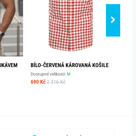
RUKÁVEM
BÍLO-ČERVENÁ KÁROVANÁ KOŠILE
BASI
KRÁT
Dostupné velikosti:
M
690 Kč
2 316 Kč
Dostup
1 138