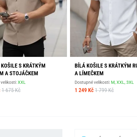
 KOŠILE S KRÁTKÝM
BÍLÁ KOŠILE S KRÁTKÝM 
M A STOJÁČKEM
A LÍMEČKEM
velikosti:
XXL
Dostupné velikosti:
M,
XXL,
3XL
č
1 675 Kč
1 249 Kč
1 799 Kč