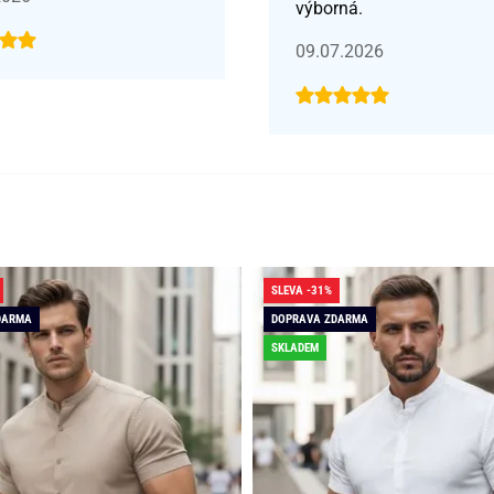
výborná.
09.07.2026
SLEVA -31%
DARMA
DOPRAVA ZDARMA
SKLADEM