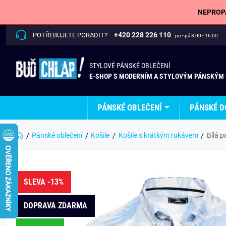
NEPROPÁ
+420 228 226 110
POTŘEBUJETE PORADIT?
po - pá 8:00 - 16:00
STYLOVÉ PÁNSKÉ OBLEČENÍ
E-SHOP S MODERNÍM A STYLOVÝM PÁNSKÝM
PÁNSKÉ OBLEČENÍ
PÁNSKÉ D
Pánské oblečení
Košile
Košile s krátkým rukávem
Bílá p
SLEVA -13%
DOPRAVA ZDARMA