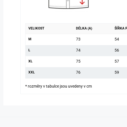
VELIKOST
DÉLKA (A)
ŠÍŘKA 
73
54
M
74
56
L
75
57
XL
76
59
XXL
* rozměry v tabulce jsou uvedeny v cm