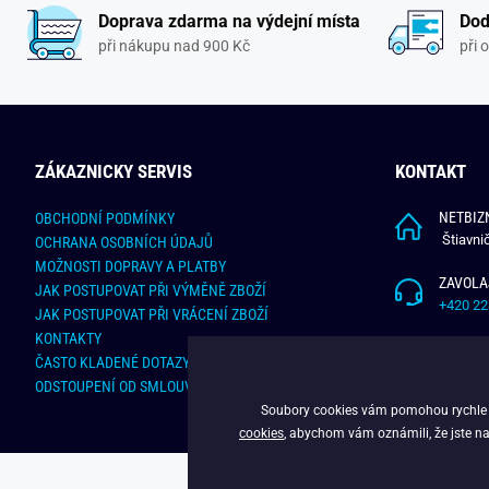
Doprava zdarma na výdejní místa
Dod
při nákupu nad 900 Kč
při 
ZÁKAZNICKY SERVIS
KONTAKT
NETBIZN
OBCHODNÍ PODMÍNKY
Štiavni
OCHRANA OSOBNÍCH ÚDAJŮ
MOŽNOSTI DOPRAVY A PLATBY
ZAVOLA
JAK POSTUPOVAT PŘI VÝMĚNĚ ZBOŽÍ
+420 22
JAK POSTUPOVAT PŘI VRÁCENÍ ZBOŽÍ
KONTAKTY
NAPÍŠT
ČASTO KLADENÉ DOTAZY
info@bu
ODSTOUPENÍ OD SMLOUVY - ONLINE FORMULÁŘ
Soubory cookies vám pomohou rychle na
cookies
, abychom vám oznámili, že jste na
C