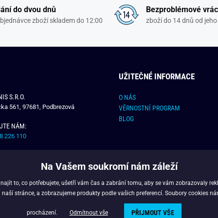
ání do dvou dnů
Bezproblémové vrác
objednávce zboží skladem do 12:00
zboží do 14 dnů od jeho 
UŽITEČNÉ INFORMACE
IS S.R.O.
O NÁS
čka 561, 97681, Podbrezová
VĚRNOSTNÍ PROGRAM
BLOG
JTE NÁM:
8 226 110
E NÁM:
Na Vašem soukromí nám záleží
dchlap.cz
jít to, co potřebujete, ušetří vám čas a zabrání tomu, aby se vám zobrazovaly rek
 naší stránce, a zobrazujeme produkty podle vašich preferencí. Soubory cookies ná
PŘIJMOUT VŠE
opyright © 2024 - Budchlap.cz Všechna práva vyhrazena. webdesign © litvanyi.
procházení.
Odmítnout vše