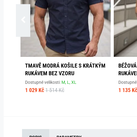
TMAVĚ MODRÁ KOŠILE S KRÁTKÝM
BÉŽOVÁ
RUKÁVEM BEZ VZORU
RUKÁVE
Dostupné velikosti:
M,
L,
XL
Dostupné 
1 029 Kč
1 514 Kč
1 135 K