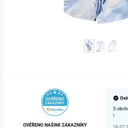
Ově
S obch
!
OVĚŘENO NAŠIMI ZÁKAZNÍKY
26.07.