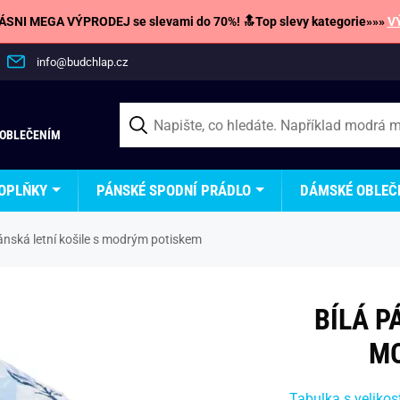
SNI MEGA VÝPRODEJ se slevami do 70%! 🔝Top slevy kategorie»»»
V
info@budchlap.cz
 OBLEČENÍM
OPLŇKY
PÁNSKÉ SPODNÍ PRÁDLO
DÁMSKÉ OBLEČ
ánská letní košile s modrým potiskem
BÍLÁ P
MO
Tabulka s velikos