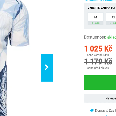
VYBERTE VARIANTU:
M
XL
3 - 5 dní
3 - 5 d
Dostupnost
:
skla
1 025 Kč
cena včetně DPH
1 179 Kč
cena před slevou
Nákupe
Doprava: Zasil