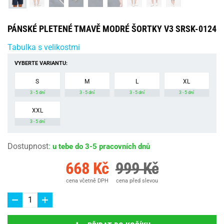
PÁNSKÉ PLETENÉ TMAVĚ MODRÉ ŠORTKY V3 SRSK-0124
Tabulka s velikostmi
VYBERTE VARIANTU:
S
M
L
XL
3 - 5 dní
3 - 5 dní
3 - 5 dní
3 - 5 dní
XXL
3 - 5 dní
Dostupnost
:
u tebe do 3-5 pracovních dnů
668 Kč
999 Kč
cena včetně DPH
cena před slevou