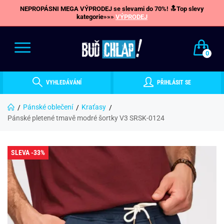
NEPROPÁSNI MEGA VÝPRODEJ se slevami do 70%! 🔝Top slevy
kategorie»»»
VÝPRODEJ
0
VYHLEDÁVÁNÍ
PŘIHLÁSIT SE
Pánské oblečení
Kraťasy
Pánské pletené tmavě modré šortky V3 SRSK-0124
SLEVA -33%