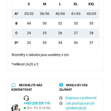
S
M
L
XL
XXL
A*
35/52
36/56
40/60
41/63
43/65
B
49
50
52
53
55
C
24
25
26
27
28
D*
32
33
34
36
37
Rozměry v tabulce jsou uvedeny v cm
*velikost (A,D) x 2
NEVÁHEJTE NÁS
MOHLO BY VÁS
KONTAKTOVAT
ZAJÍMAT
Doprava a poštovné
+420 228 226 110
Jak postupovat při
výměně zboží
(Po - Pá: 8-16:00)