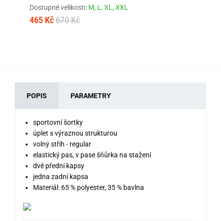
Dostupné velikosti:
M,
L,
XL,
XXL
Dos
465 Kč
670 Kč
46
POPIS
PARAMETRY
sportovní šortky
úplet s výraznou strukturou
volný střih - regular
elastický pas, v pase šňůrka na stažení
dvě přední kapsy
jedna zadní kapsa
Materiál:
65 % polyester, 35 % bavlna