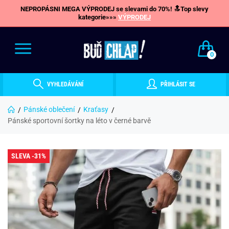
NEPROPÁSNI MEGA VÝPRODEJ se slevami do 70%! 🔝Top slevy
kategorie»»»
VÝPRODEJ
0
VYHLEDÁVÁNÍ
PŘIHLÁSIT SE
Pánské oblečení
Kraťasy
Pánské sportovní šortky na léto v černé barvě
SLEVA -31%