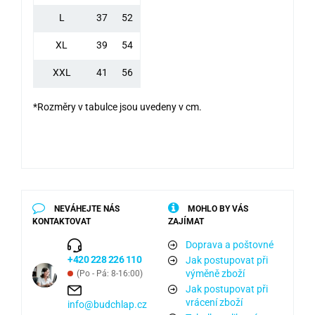
L
37
52
XL
39
54
XXL
41
56
*Rozměry v tabulce jsou uvedeny v cm.
NEVÁHEJTE NÁS
MOHLO BY VÁS
KONTAKTOVAT
ZAJÍMAT
Doprava a poštovné
+420 228 226 110
Jak postupovat při
výměně zboží
(Po - Pá: 8-16:00)
Jak postupovat při
vrácení zboží
info@budchlap.cz