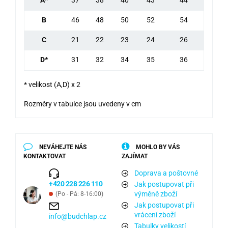
A*
37
38
40
43
44
B
46
48
50
52
54
C
21
22
23
24
26
D*
31
32
34
35
36
* velikost (A,D) x 2
Rozměry v tabulce jsou uvedeny v cm
NEVÁHEJTE NÁS
MOHLO BY VÁS
KONTAKTOVAT
ZAJÍMAT
Doprava a poštovné
+420 228 226 110
Jak postupovat při
výměně zboží
(Po - Pá: 8-16:00)
Jak postupovat při
vrácení zboží
info@budchlap.cz
Tabulky velikostí