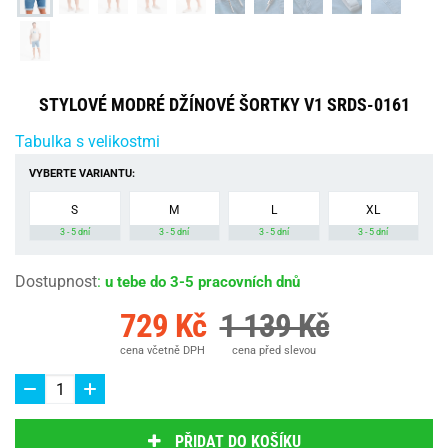
STYLOVÉ MODRÉ DŽÍNOVÉ ŠORTKY V1 SRDS-0161
Tabulka s velikostmi
VYBERTE VARIANTU:
S
M
L
XL
3 - 5 dní
3 - 5 dní
3 - 5 dní
3 - 5 dní
Dostupnost
:
u tebe do 3-5 pracovních dnů
729 Kč
1 139 Kč
cena včetně DPH
cena před slevou
PŘIDAT DO KOŠÍKU