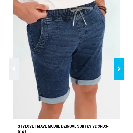
STYLOVÉ TMAVĚ MODRÉ DŽÍNOVÉ ŠORTKY V2 SRDS-
ST
0161