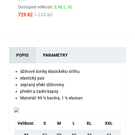
Dos
Dostupné velikosti:
S,
M,
L,
XL
72
729 Kč
1 139 Kč
POPIS
PARAMETRY
džínové šortky klasického střihu
elastický pas
sepraný efekt džínoviny
přední a zadní kapsy
Materiál: 99 % bavlna, 1 % elastan
Velikost:
S
M
L
XL
XXL