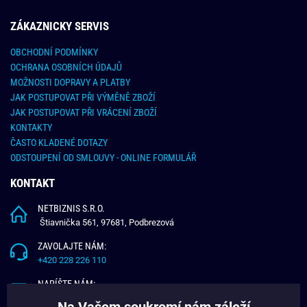
ZÁKAZNICKY SERVIS
OBCHODNÍ PODMÍNKY
OCHRANA OSOBNÍCH ÚDAJŮ
MOŽNOSTI DOPRAVY A PLATBY
JAK POSTUPOVAT PŘI VÝMĚNĚ ZBOŽÍ
JAK POSTUPOVAT PŘI VRÁCENÍ ZBOŽÍ
KONTAKTY
ČASTO KLADENÉ DOTAZY
ODSTOUPENÍ OD SMLOUVY - ONLINE FORMULÁŘ
KONTAKT
NETBIZNIS S.R.O.
Štiavnička 561, 97681, Podbrezová
ZAVOLAJTE NÁM:
+420 228 226 110
NAPÍŠTE NÁM:
info@budchlap.cz
Na Vašem soukromí nám záleží