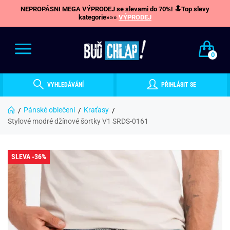
NEPROPÁSNI MEGA VÝPRODEJ se slevami do 70%! 🔝Top slevy
kategorie»»»
VÝPRODEJ
0
VYHLEDÁVÁNÍ
PŘIHLÁSIT SE
Pánské oblečení
Kraťasy
Stylové modré džínové šortky V1 SRDS-0161
SLEVA -36%