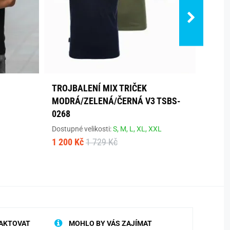
TROJBALENÍ MIX TRIČEK
ČERN
MODRÁ/ZELENÁ/ČERNÁ V3 TSBS-
ORLA
0268
Dostup
465 K
Dostupné velikosti:
S,
M,
L,
XL,
XXL
1 200 Kč
1 729 Kč
AKTOVAT
MOHLO BY VÁS ZAJÍMAT