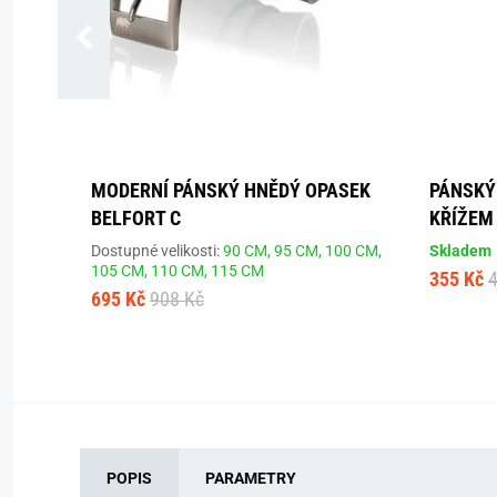
MODERNÍ PÁNSKÝ HNĚDÝ OPASEK
PÁNSKÝ
BELFORT C
KŘÍŽEM
Dostupné velikosti:
90 CM,
95 CM,
100 CM,
Skladem
105 CM,
110 CM,
115 CM
355 Kč
695 Kč
908 Kč
POPIS
PARAMETRY