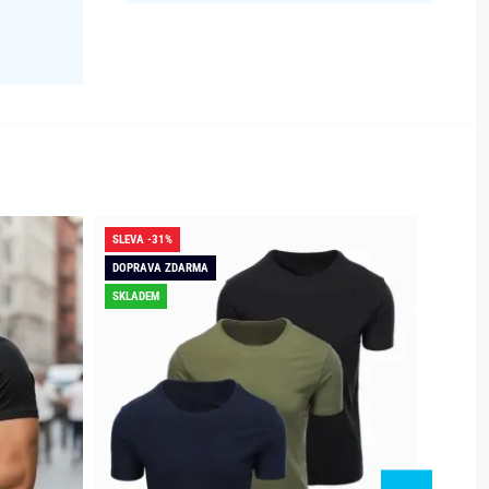
SLEVA -31%
SLEVA -
DOPRAVA ZDARMA
SKLADEM