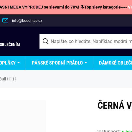
SNI MEGA VÝPRODEJ se slevami do 70%! 🔝Top slevy kategorie»»»
V
info@budchlap.cz
 OBLEČENÍM
OPLŇKY
PÁNSKÉ SPODNÍ PRÁDLO
DÁMSKÉ OBLEČ
 Bull H111
ČERNÁ V
Dostupnost
:
u te