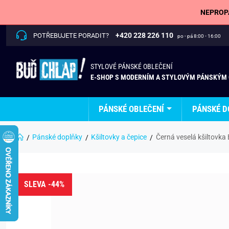
NEPROPÁ
+420 228 226 110
POTŘEBUJETE PORADIT?
po - pá 8:00 - 16:00
STYLOVÉ PÁNSKÉ OBLEČENÍ
E-SHOP S MODERNÍM A STYLOVÝM PÁNSKÝM
PÁNSKÉ OBLEČENÍ
PÁNSKÉ D
Pánské doplňky
Kšiltovky a čepice
Černá veselá kšiltovka
SLEVA -44%