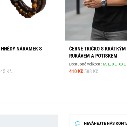
 HNĚDÝ NÁRAMEK S
ČERNÉ TRIČKO S KRÁTKÝM
RUKÁVEM A POTISKEM
Dostupné velikosti:
M,
L,
XL,
XXL
445 Kč
410 Kč
588 Kč
NEVÁHEJTE NÁS KONT