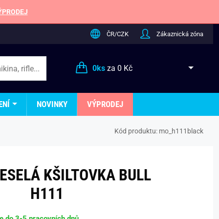
ÝPRODEJ
ČR/CZK
Zákaznická zóna
0
ks
za
0 Kč
ENÍ
NOVINKY
VÝPRODEJ
Kód produktu:
mo_h111black
ESELÁ KŠILTOVKA BULL
H111
be do 3-5 pracovních dnů