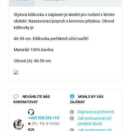
Stylová kšiltovka s nápisem je ideální pro nošení v letním
období. Nastavovací popruh s kovovou přezkou. Obvod
kšiltovky je
46-59 cm. Kšiltovka perfektně oživí outfit!
Materiál: 100% bavlna
Obvod (A): 46-59 cm
NEVÁHEJTE NÁS
MOHLO BY VÁS
KONTAKTOVAT
ZAJÍMAT
Doprava a poštovné
+420 228 226 110
Jak postupovat při
výměně zboží
(Po - Pá: 8-16:00)
Jak postupovat při