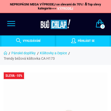
NEPROPÁSNI MEGA VÝPRODEJ se slevami do 70%! 🔝Top slevy
kategorie»»»
VÝPRODEJ
0
VYHLEDÁVÁNÍ
PŘIHLÁSIT SE
Pánské doplňky
Kšiltovky a čepice
Trendy béžová kšiltovka CA H173
SLEVA -10%