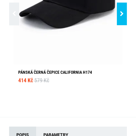
PÁNSKÁ ČERNÁ ČEPICE CALIFORNIA H174
KR
414 Kč
579 Kč
19
POPIS
PARAMETRY