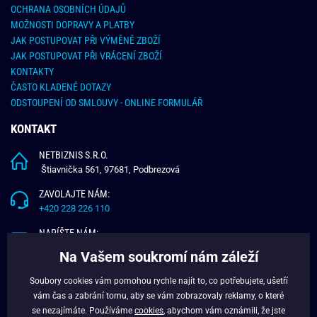
OCHRANA OSOBNÍCH ÚDAJŮ
MOŽNOSTI DOPRAVY A PLATBY
JAK POSTUPOVAT PŘI VÝMĚNĚ ZBOŽÍ
JAK POSTUPOVAT PŘI VRÁCENÍ ZBOŽÍ
KONTAKTY
ČASTO KLADENÉ DOTAZY
ODSTOUPENÍ OD SMLOUVY - ONLINE FORMULÁŘ
KONTAKT
NETBIZNIS S.R.O.
Štiavnička 561, 97681, Podbrezová
ZAVOLAJTE NÁM:
+420 228 226 110
NAPÍŠTE NÁM:
info@budchlap.cz
Na Vašem soukromí nám záleží
UŽITEČNÉ INFORMACE
Soubory cookies vám pomohou rychle najít to, co potřebujete, ušetří
vám čas a zabrání tomu, aby se vám zobrazovaly reklamy, o které
O NÁS
se nezajímáte. Používáme
cookies
, abychom vám oznámili, že jste
VĚRNOSTNÍ PROGRAM