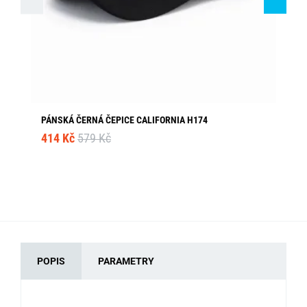
PÁNSKÁ ČERNÁ ČEPICE CALIFORNIA H174
KR
414 Kč
579 Kč
19
POPIS
PARAMETRY