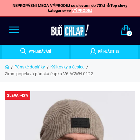
NEPROPÁSNI MEGA VÝPRODEJ se slevami do 70%! 🔝Top slevy
kategorie»»»
VÝPRODEJ
0
VYHLEDÁVÁNÍ
PŘIHLÁSIT SE
Pánské doplňky
Kšiltovky a čepice
Zimní popelavá pánská čapka V6 ACWH-0122
SLEVA -42%