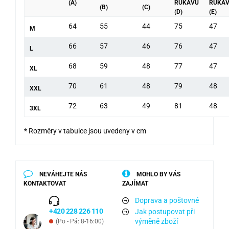
(A)
RUKÁVU
RUKÁ
(B)
(C)
(D)
(E)
64
55
44
75
47
M
66
57
46
76
47
L
68
59
48
77
47
XL
70
61
48
79
48
XXL
72
63
49
81
48
3XL
* Rozměry v tabulce jsou uvedeny v cm
NEVÁHEJTE NÁS
MOHLO BY VÁS
KONTAKTOVAT
ZAJÍMAT
Doprava a poštovné
+420 228 226 110
Jak postupovat při
výměně zboží
(Po - Pá: 8-16:00)