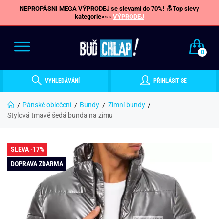
NEPROPÁSNI MEGA VÝPRODEJ se slevami do 70%! 🔝Top slevy
kategorie»»»
VÝPRODEJ
0
VYHLEDÁVÁNÍ
PŘIHLÁSIT SE
Pánské oblečení
Bundy
Zimní bundy
Stylová tmavě šedá bunda na zimu
SLEVA -17%
DOPRAVA ZDARMA