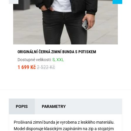
ORIGINÁLNÍ ČERNÁ ZIMNÍ BUNDA S POTISKEM
MO
Dostupné velikosti:
S,
XXL
Dos
1 699 Kč
2 522 Kč
1 
POPIS
PARAMETRY
Prošívaná zimní bunda je vyrobena z lesklého materiálu.
Model disponuje klasickým zapínáním na zip a stojatým