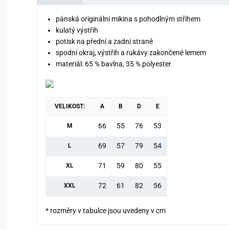
pánská originální mikina s pohodlným střihem
kulatý výstřih
potisk na přední a zadní straně
spodní okraj, výstřih a rukávy zakončené lemem
materiál: 65 % bavlna, 35 % polyester
VELIKOST:
A
B
D
E
66
55
76
53
M
69
57
79
54
L
71
59
80
55
XL
72
61
82
56
XXL
* rozměry v tabulce jsou uvedeny v cm