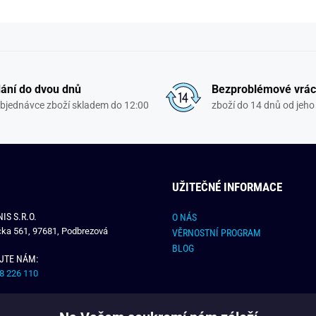
ání do dvou dnů
Bezproblémové vrác
objednávce zboží skladem do 12:00
zboží do 14 dnů od jeho 
UŽITEČNÉ INFORMACE
IS S.R.O.
O NÁS
čka 561, 97681, Podbrezová
VĚRNOSTNÍ PROGRAM
BLOG
JTE NÁM:
8 226 110
E NÁM:
dchlap.cz