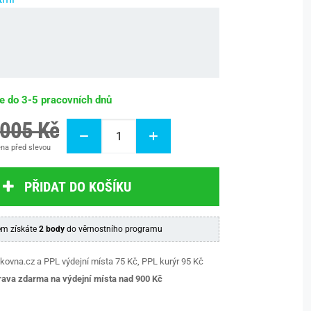
be do 3-5 pracovních dnů
 005 Kč
na před slevou
PŘIDAT DO KOŠÍKU
m získáte
2 body
do věrnostního programu
kovna.cz a PPL výdejní místa 75 Kč, PPL kurýr 95 Kč
ava zdarma na výdejní místa nad 9
00 Kč