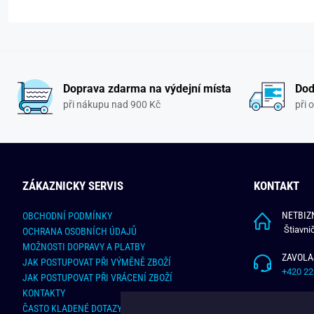
Doprava zdarma na výdejní místa
Dod
při nákupu nad 900 Kč
při 
ZÁKAZNICKY SERVIS
KONTAKT
NETBIZN
OBCHODNÍ PODMÍNKY
Štiavni
OCHRANA OSOBNÍCH ÚDAJŮ
MOŽNOSTI DOPRAVY A PLATBY
ZAVOLA
JAK POSTUPOVAT PŘI VÝMĚNĚ ZBOŽÍ
+420 22
JAK POSTUPOVAT PŘI VRÁCENÍ ZBOŽÍ
KONTAKTY
NAPÍŠT
ČASTO KLADENÉ DOTAZY
info@bu