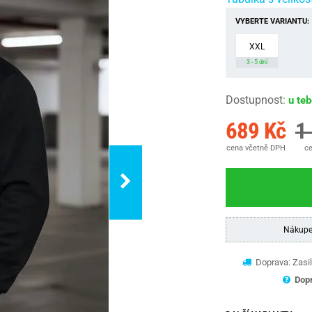
VYBERTE VARIANTU:
XXL
3 - 5 dní
Dostupnost
:
u te
689 Kč
1
cena včetně DPH
ce
Nákupe
Doprava: Zasil
Dopr