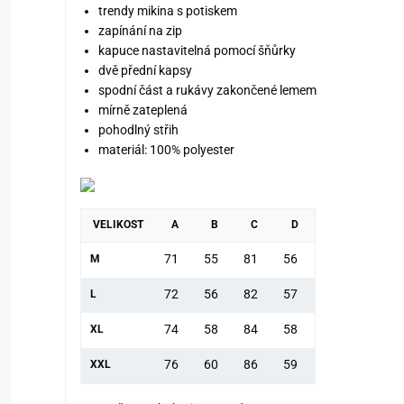
trendy mikina s potiskem
zapínání na zip
kapuce nastavitelná pomocí šňůrky
dvě přední kapsy
spodní část a rukávy zakončené lemem
mírně zateplená
pohodlný střih
materiál: 100% polyester
VELIKOST
A
B
C
D
71
55
81
56
M
72
56
82
57
L
74
58
84
58
XL
76
60
86
59
XXL