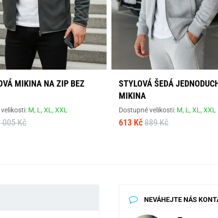
VÁ MIKINA NA ZIP BEZ
STYLOVÁ ŠEDÁ JEDNODUC
MIKINA
velikosti:
M,
L,
XL,
XXL
Dostupné velikosti:
M,
L,
XL,
XXL
 005 Kč
613 Kč
889 Kč
NEVÁHEJTE NÁS KONT