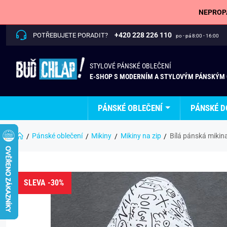
NEPROPÁ
+420 228 226 110
POTŘEBUJETE PORADIT?
po - pá 8:00 - 16:00
STYLOVÉ PÁNSKÉ OBLEČENÍ
E-SHOP S MODERNÍM A STYLOVÝM PÁNSKÝM
PÁNSKÉ OBLEČENÍ
PÁNSKÉ D
Pánské oblečení
Mikiny
Mikiny na zip
Bílá pánská mikin
SLEVA -30%