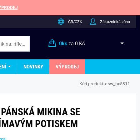
ÝPRODEJ
ČR/CZK
Zákaznická zóna
0
ks
za
0 Kč
ENÍ
NOVINKY
VÝPRODEJ
Kód produktu:
sw_bx5811
 PÁNSKÁ MIKINA SE
ÍMAVÝM POTISKEM
tmi