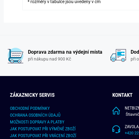
* rozměry v tabulce jsou uvedeny v cm
Doprava zdarma na výdejní místa
Dod
při nákupu nad 900 Kč
při 
ZÁKAZNICKY SERVIS
KONTAKT
NETBIZN
OBCHODNÍ PODMÍNKY
Štiavni
OCHRANA OSOBNÍCH ÚDAJŮ
MOŽNOSTI DOPRAVY A PLATBY
ZAVOLA
JAK POSTUPOVAT PŘI VÝMĚNĚ ZBOŽÍ
+420 22
JAK POSTUPOVAT PŘI VRÁCENÍ ZBOŽÍ