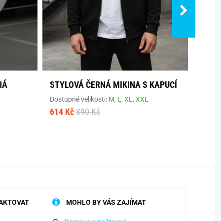
HÁ
STYLOVÁ ČERNÁ MIKINA S KAPUCÍ
ORIG
BURG
Dostupné velikosti:
M,
L,
XL,
XXL
614 Kč
890 Kč
Dostup
835 K
AKTOVAT
MOHLO BY VÁS ZAJÍMAT