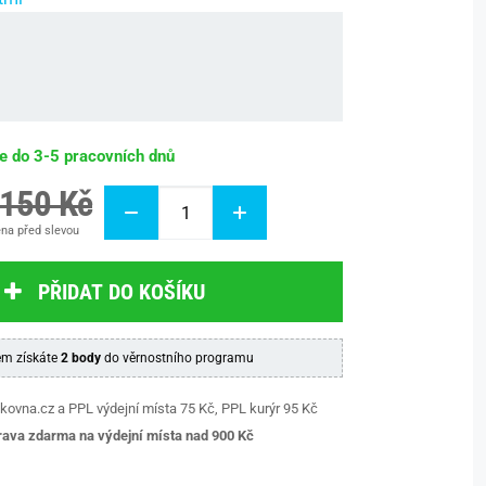
be do 3-5 pracovních dnů
 150 Kč
na před slevou
PŘIDAT DO KOŠÍKU
m získáte
2 body
do věrnostního programu
kovna.cz a PPL výdejní místa 75 Kč, PPL kurýr 95 Kč
ava zdarma na výdejní místa nad 9
00 Kč