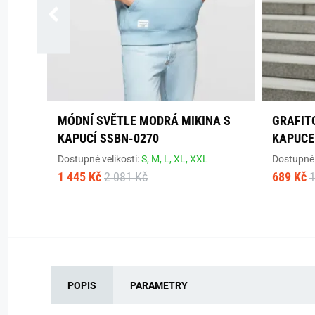
MÓDNÍ SVĚTLE MODRÁ MIKINA S
GRAFITO
KAPUCÍ SSBN-0270
KAPUCE
Dostupné velikosti:
S,
M,
L,
XL,
XXL
Dostupné 
1 445 Kč
2 081 Kč
689 Kč
1
POPIS
PARAMETRY