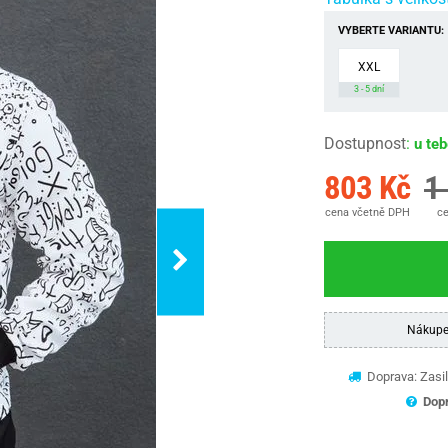
VYBERTE VARIANTU:
XXL
3 - 5 dní
Dostupnost
:
u te
803 Kč
1
cena včetně DPH
ce
Nákupe
Doprava: Zasil
Dopr