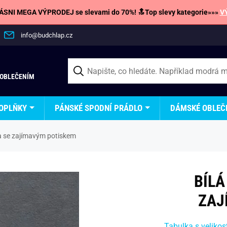
SNI MEGA VÝPRODEJ se slevami do 70%! 🔝Top slevy kategorie»»»
V
info@budchlap.cz
 OBLEČENÍM
OPLŇKY
PÁNSKÉ SPODNÍ PRÁDLO
DÁMSKÉ OBLEČ
a se zajímavým potiskem
BÍLÁ
ZAJ
Tabulka s velikos