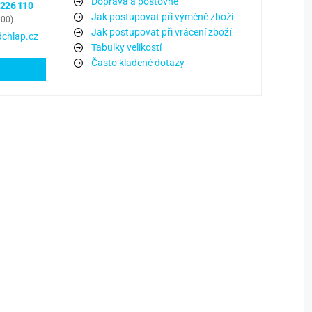
Doprava a poštovné
 226 110
Jak postupovat při výměně zboží
:00)
Jak postupovat při vrácení zboží
chlap.cz
Tabulky velikostí
Často kladené dotazy