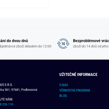
ání do dvou dnů
Bezproblémové vrác
objednávce zboží skladem do 12:00
zboží do 14 dnů od jeho 
UŽITEČNÉ INFORMACE
IS S.R.O.
O NÁS
čka 561, 97681, Podbrezová
VĚRNOSTNÍ PROGRAM
BLOG
JTE NÁM:
8 226 110