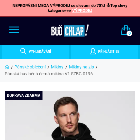
NEPROPÁSNI MEGA VÝPRODEJ se slevami do 70%! 🔝Top slevy
kategorie»»»
VÝPRODEJ
0
VYHLEDÁVÁNÍ
PŘIHLÁSIT SE
Pánské oblečení
Mikiny
Mikiny na zip
Pánská bavlněná černá mikina V1 SZBC-0196
DOPRAVA ZDARMA