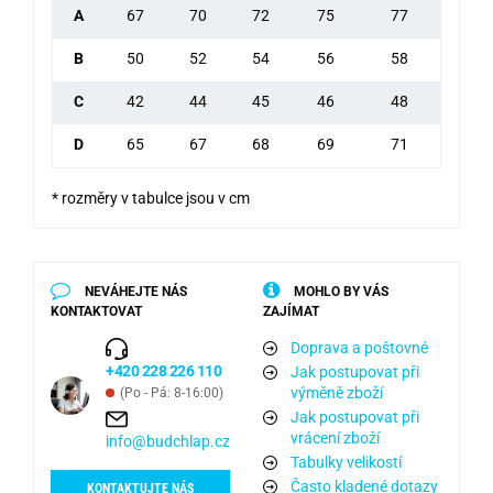
A
67
70
72
75
77
B
50
52
54
56
58
C
42
44
45
46
48
D
65
67
68
69
71
* rozměry v tabulce jsou v cm
NEVÁHEJTE NÁS
MOHLO BY VÁS
KONTAKTOVAT
ZAJÍMAT
Doprava a poštovné
+420 228 226 110
Jak postupovat při
výměně zboží
(Po - Pá: 8-16:00)
Jak postupovat při
vrácení zboží
info@budchlap.cz
Tabulky velikostí
Často kladené dotazy
KONTAKTUJTE NÁS