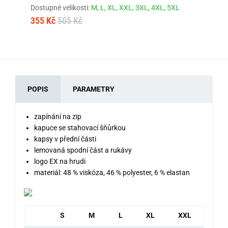
Dostupné velikosti:
M,
L,
XL,
XXL,
3XL,
4XL,
5XL
Dos
355 Kč
505 Kč
68
POPIS
PARAMETRY
zapínání na zip
kapuce se stahovací šňůrkou
kapsy v přední části
lemovaná spodní část a rukávy
logo EX na hrudi
materiál: 48 % viskóza, 46 % polyester, 6 % elastan
S
M
L
XL
XXL