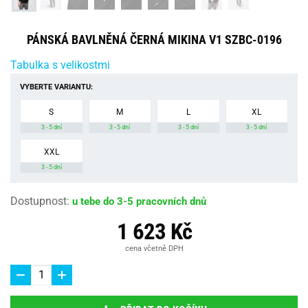
PÁNSKÁ BAVLNĚNÁ ČERNÁ MIKINA V1 SZBC-0196
Tabulka s velikostmi
VYBERTE VARIANTU:
S
M
L
XL
3 - 5 dní
3 - 5 dní
3 - 5 dní
3 - 5 dní
XXL
3 - 5 dní
Dostupnost
:
u tebe do 3-5 pracovních dnů
1 623 Kč
cena včetně DPH