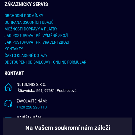
ZÁKAZNICKY SERVIS
OBCHODNÍ PODMÍNKY
OCHRANA OSOBNÍCH ÚDAJŮ
MOŽNOSTI DOPRAVY A PLATBY
JAK POSTUPOVAT PŘI VÝMĚNĚ ZBOŽÍ
JAK POSTUPOVAT PŘI VRÁCENÍ ZBOŽÍ
KONTAKTY
ČASTO KLADENÉ DOTAZY
ODSTOUPENÍ OD SMLOUVY - ONLINE FORMULÁŘ
KONTAKT
NETBIZNIS S.R.O.
Štiavnička 561, 97681, Podbrezová
ZAVOLAJTE NÁM:
+420 228 226 110
NAPÍŠTE NÁM:
info@budchlap.cz
Na Vašem soukromí nám záleží
UŽITEČNÉ INFORMACE