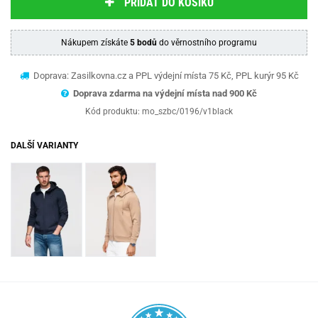
PŘIDAT DO KOŠÍKU
Nákupem získáte
5 bodů
do věrnostního programu
Doprava: Zasilkovna.cz a PPL výdejní místa 75 Kč, PPL kurýr 95 Kč
Doprava zdarma na výdejní místa nad 9
00 Kč
Kód produktu:
mo_szbc/0196/v1black
DALŠÍ VARIANTY