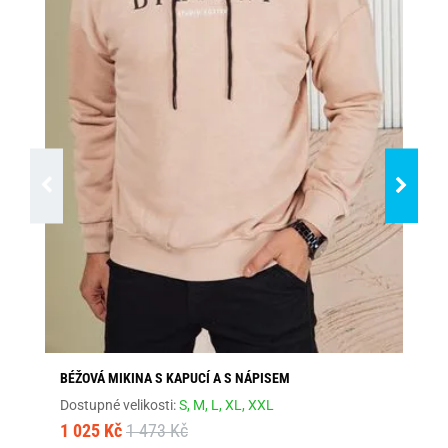
BÉŽOVÁ MIKINA S KAPUCÍ A S NÁPISEM
GR
Dostupné velikosti:
S,
M,
L,
XL,
XXL
Dos
1 025 Kč
1 473 Kč
79