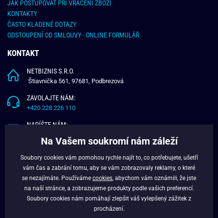
JAK POSTUPOVAT PŘI VRÁCENÍ ZBOŽÍ
KONTAKTY
ČASTO KLADENÉ DOTAZY
ODSTOUPENÍ OD SMLOUVY - ONLINE FORMULÁŘ
KONTAKT
NETBIZNIS S.R.O.
Štiavnička 561, 97681, Podbrezová
ZAVOLAJTE NÁM:
+420 228 226 110
NAPÍŠTE NÁM:
info@budchlap.cz
Na Vašem soukromí nám záleží
UŽITEČNÉ INFORMACE
Soubory cookies vám pomohou rychle najít to, co potřebujete, ušetří
vám čas a zabrání tomu, aby se vám zobrazovaly reklamy, o které
O NÁS
se nezajímáte. Používáme
cookies
, abychom vám oznámili, že jste
VĚRNOSTNÍ PROGRAM
na naší stránce, a zobrazujeme produkty podle vašich preferencí.
BLOG
Soubory cookies nám pomáhají zlepšit váš vylepšený zážitek z
FACEBOOK
procházení.