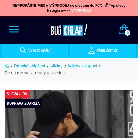
NEPROPÁSNI MEGA VÝPRODEJ se slevami do 70%! 🔝Top slevy
kategorie»»»
VÝPRODEJ
0
VYHLEDÁVÁNÍ
PŘIHLÁSIT SE
Pánské oblečení
Mikiny
Mikiny s kapucí
Černá mikina v trendy provedení
SLEVA -13%
DOPRAVA ZDARMA