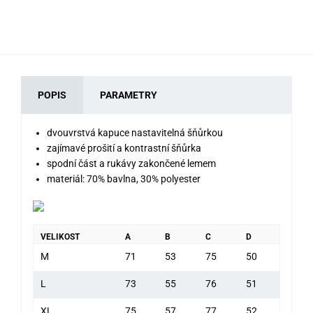
POPIS
PARAMETRY
dvouvrstvá kapuce nastavitelná šňůrkou
zajímavé prošití a kontrastní šňůrka
spodní část a rukávy zakončené lemem
materiál: 70% bavlna, 30% polyester
VELIKOST
A
B
C
D
M
71
53
75
50
L
73
55
76
51
XL
75
57
77
52