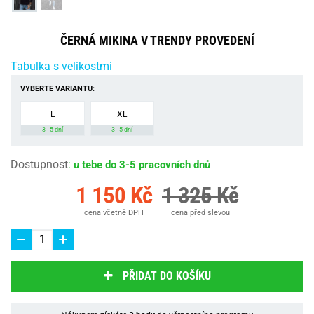
ČERNÁ MIKINA V TRENDY PROVEDENÍ
Tabulka s velikostmi
VYBERTE VARIANTU:
L
XL
3 - 5 dní
3 - 5 dní
Dostupnost
:
u tebe do 3-5 pracovních dnů
1 150 Kč
1 325 Kč
cena včetně DPH
cena před slevou
PŘIDAT DO KOŠÍKU