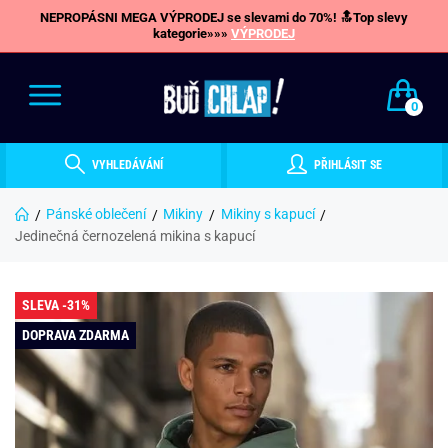
NEPROPÁSNI MEGA VÝPRODEJ se slevami do 70%! 🔝Top slevy
kategorie»»»
VÝPRODEJ
0
VYHLEDÁVÁNÍ
PŘIHLÁSIT SE
Pánské oblečení
Mikiny
Mikiny s kapucí
Jedinečná černozelená mikina s kapucí
SLEVA -31%
DOPRAVA ZDARMA