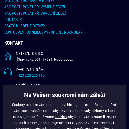
MOŽNOSTI DOPRAVY A PLATBY
JAK POSTUPOVAT PŘI VÝMĚNĚ ZBOŽÍ
JAK POSTUPOVAT PŘI VRÁCENÍ ZBOŽÍ
KONTAKTY
ČASTO KLADENÉ DOTAZY
ODSTOUPENÍ OD SMLOUVY - ONLINE FORMULÁŘ
KONTAKT
NETBIZNIS S.R.O.
Štiavnička 561, 97681, Podbrezová
ZAVOLAJTE NÁM:
+420 228 226 110
NAPÍŠTE NÁM:
info@budchlap.cz
Na Vašem soukromí nám záleží
UŽITEČNÉ INFORMACE
Soubory cookies vám pomohou rychle najít to, co potřebujete, ušetří
vám čas a zabrání tomu, aby se vám zobrazovaly reklamy, o které
O NÁS
se nezajímáte. Používáme
cookies
, abychom vám oznámili, že jste
VĚRNOSTNÍ PROGRAM
na naší stránce, a zobrazujeme produkty podle vašich preferencí.
BLOG
Soubory cookies nám pomáhají zlepšit váš vylepšený zážitek z