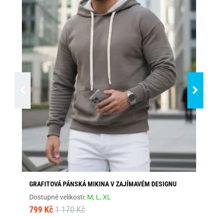
GRAFITOVÁ PÁNSKÁ MIKINA V ZAJÍMAVÉM DESIGNU
CO
KA
Dostupné velikosti:
M,
L,
XL
Dos
799 Kč
1 170 Kč