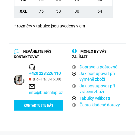
XXL
75
58
80
54
* rozměry v tabulce jsou uvedeny v cm
NEVÁHEJTE NÁS
MOHLO BY VÁS
KONTAKTOVAT
ZAJÍMAT
Doprava a poštovné
+420 228 226 110
Jak postupovat při
výměně zboží
(Po - Pá: 8-16:00)
Jak postupovat při
vrácení zboží
info@budchlap.cz
Tabulky velikostí
Často kladené dotazy
KONTAKTUJTE NÁS