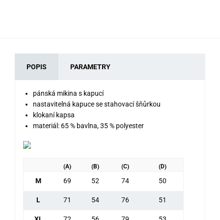
79
POPIS
PARAMETRY
pánská mikina s kapucí
nastavitelná kapuce se stahovací šňůrkou
klokaní kapsa
materiál: 65 % bavlna, 35 % polyester
(A)
(B)
(C)
(D)
M
69
52
74
50
L
71
54
76
51
XL
72
56
79
53