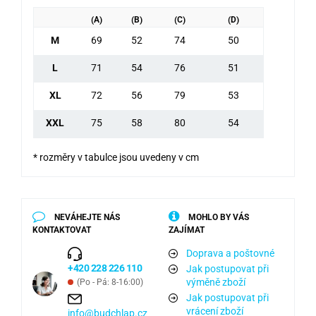
(A)
(B)
(C)
(D)
M
69
52
74
50
L
71
54
76
51
XL
72
56
79
53
XXL
75
58
80
54
* rozměry v tabulce jsou uvedeny v cm
NEVÁHEJTE NÁS
MOHLO BY VÁS
KONTAKTOVAT
ZAJÍMAT
Doprava a poštovné
+420 228 226 110
Jak postupovat při
výměně zboží
(Po - Pá: 8-16:00)
Jak postupovat při
vrácení zboží
info@budchlap.cz