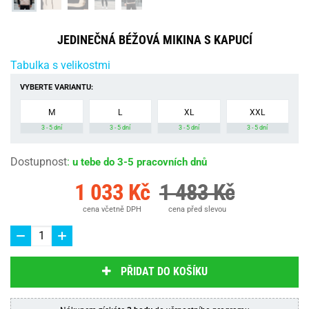
JEDINEČNÁ BÉŽOVÁ MIKINA S KAPUCÍ
Tabulka s velikostmi
VYBERTE VARIANTU:
M
L
XL
XXL
3 - 5 dní
3 - 5 dní
3 - 5 dní
3 - 5 dní
Dostupnost
:
u tebe do 3-5 pracovních dnů
1 033 Kč
1 483 Kč
cena včetně DPH
cena před slevou
PŘIDAT DO KOŠÍKU