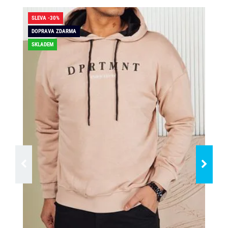
SLEVA -30%
SLE
DOPRAVA ZDARMA
SKLADEM