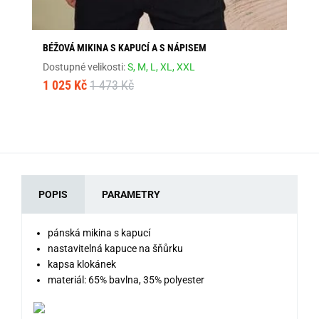
BÉŽOVÁ MIKINA S KAPUCÍ A S NÁPISEM
GR
Dostupné velikosti:
S,
M,
L,
XL,
XXL
Dos
1 025 Kč
1 473 Kč
79
POPIS
PARAMETRY
pánská mikina s kapucí
nastavitelná kapuce na šňůrku
kapsa klokánek
materiál: 65% bavlna, 35% polyester