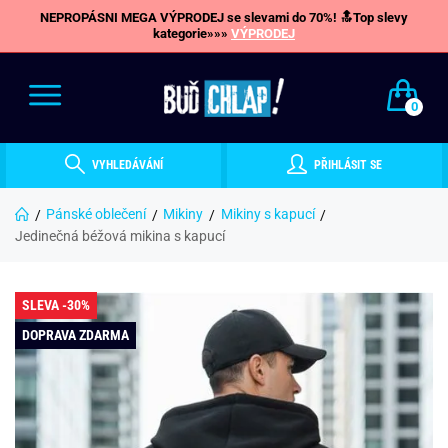
NEPROPÁSNI MEGA VÝPRODEJ se slevami do 70%! 🔝Top slevy
kategorie»»»
VÝPRODEJ
0
VYHLEDÁVÁNÍ
PŘIHLÁSIT SE
Pánské oblečení
Mikiny
Mikiny s kapucí
Jedinečná béžová mikina s kapucí
SLEVA -30%
DOPRAVA ZDARMA