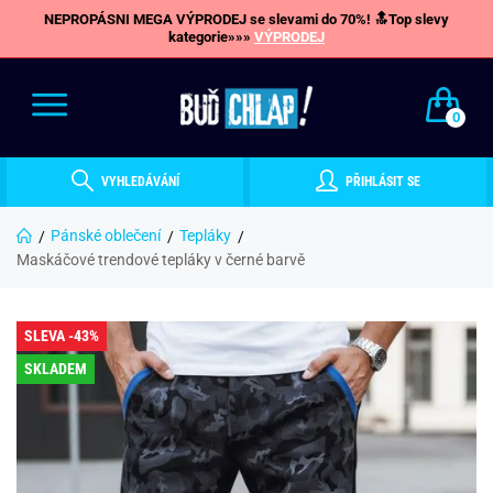
NEPROPÁSNI MEGA VÝPRODEJ se slevami do 70%! 🔝Top slevy
kategorie»»»
VÝPRODEJ
0
VYHLEDÁVÁNÍ
PŘIHLÁSIT SE
Pánské oblečení
Tepláky
Maskáčové trendové tepláky v černé barvě
SLEVA -43%
SKLADEM