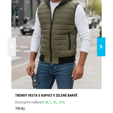
TRENDY VESTA S KAPUCÍ V ZELENÉ BARVĚ
TE
Dostupné velikosti:
M,
L,
XL,
XXL
Dos
52
799 Kč