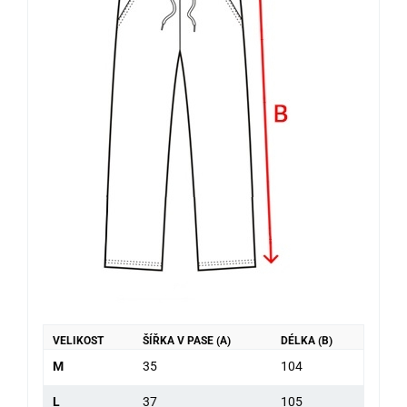
VELIKOST
ŠÍŘKA V PASE (A)
DÉLKA (B)
M
35
104
L
37
105