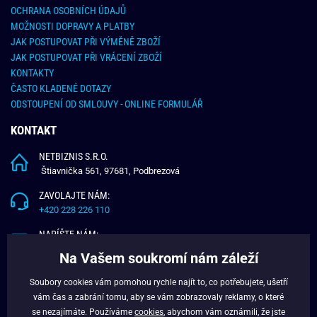
OCHRANA OSOBNÍCH ÚDAJŮ
MOŽNOSTI DOPRAVY A PLATBY
JAK POSTUPOVAT PŘI VÝMĚNĚ ZBOŽÍ
JAK POSTUPOVAT PŘI VRÁCENÍ ZBOŽÍ
KONTAKTY
ČASTO KLADENÉ DOTAZY
ODSTOUPENÍ OD SMLOUVY - ONLINE FORMULÁŘ
KONTAKT
NETBIZNIS S.R.O.
Štiavnička 561, 97681, Podbrezová
ZAVOLAJTE NÁM:
+420 228 226 110
NAPÍŠTE NÁM:
info@budchlap.cz
Na Vašem soukromí nám záleží
UŽITEČNÉ INFORMACE
Soubory cookies vám pomohou rychle najít to, co potřebujete, ušetří
vám čas a zabrání tomu, aby se vám zobrazovaly reklamy, o které
O NÁS
se nezajímáte. Používáme
cookies
, abychom vám oznámili, že jste
VĚRNOSTNÍ PROGRAM