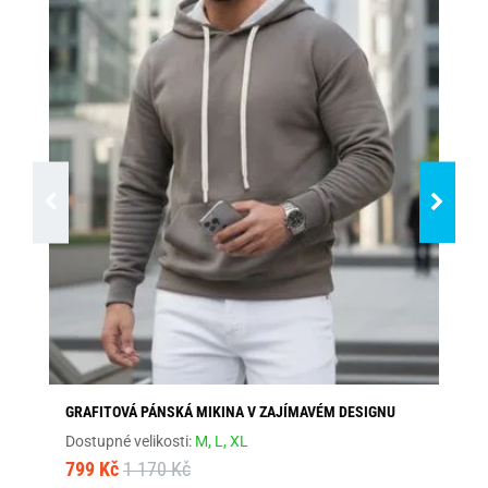
GRAFITOVÁ PÁNSKÁ MIKINA V ZAJÍMAVÉM DESIGNU
CO
KA
Dostupné velikosti:
M,
L,
XL
Dos
799 Kč
1 170 Kč