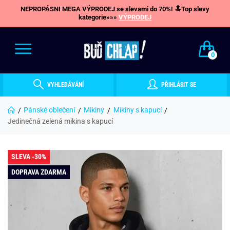
NEPROPÁSNI MEGA VÝPRODEJ se slevami do 70%! 🔝Top slevy
kategorie»»»
VÝPRODEJ
0
VYHLEDÁVÁNÍ
PŘIHLÁSIT SE
Pánské oblečení
Mikiny
Mikiny s kapucí
Jedinečná zelená mikina s kapucí
SLEVA -30%
DOPRAVA ZDARMA