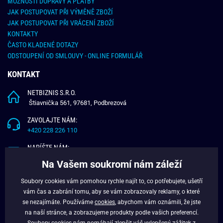
MOŽNOSTI DOPRAVY A PLATBY
JAK POSTUPOVAT PŘI VÝMĚNĚ ZBOŽÍ
JAK POSTUPOVAT PŘI VRÁCENÍ ZBOŽÍ
KONTAKTY
ČASTO KLADENÉ DOTAZY
ODSTOUPENÍ OD SMLOUVY - ONLINE FORMULÁŘ
KONTAKT
NETBIZNIS S.R.O.
Štiavnička 561, 97681, Podbrezová
ZAVOLAJTE NÁM:
+420 228 226 110
NAPÍŠTE NÁM:
info@budchlap.cz
Na Vašem soukromí nám záleží
UŽITEČNÉ INFORMACE
Soubory cookies vám pomohou rychle najít to, co potřebujete, ušetří
vám čas a zabrání tomu, aby se vám zobrazovaly reklamy, o které
O NÁS
se nezajímáte. Používáme
cookies
, abychom vám oznámili, že jste
VĚRNOSTNÍ PROGRAM
na naší stránce, a zobrazujeme produkty podle vašich preferencí.
BLOG
Soubory cookies nám pomáhají zlepšit váš vylepšený zážitek z