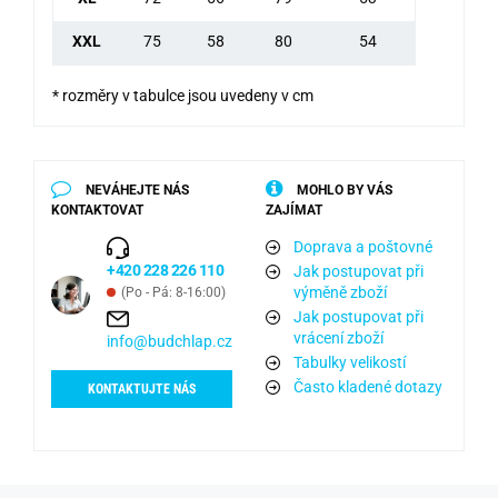
XXL
75
58
80
54
* rozměry v tabulce jsou uvedeny v cm
NEVÁHEJTE NÁS
MOHLO BY VÁS
KONTAKTOVAT
ZAJÍMAT
Doprava a poštovné
+420 228 226 110
Jak postupovat při
výměně zboží
(Po - Pá: 8-16:00)
Jak postupovat při
vrácení zboží
info@budchlap.cz
Tabulky velikostí
Často kladené dotazy
KONTAKTUJTE NÁS