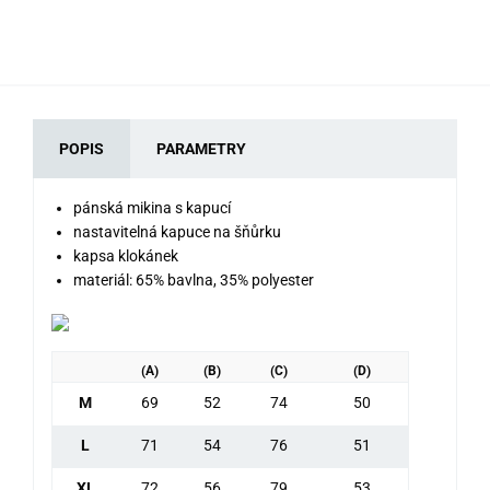
79
POPIS
PARAMETRY
pánská mikina s kapucí
nastavitelná kapuce na šňůrku
kapsa klokánek
materiál: 65% bavlna, 35% polyester
(A)
(B)
(C)
(D)
M
69
52
74
50
L
71
54
76
51
XL
72
56
79
53