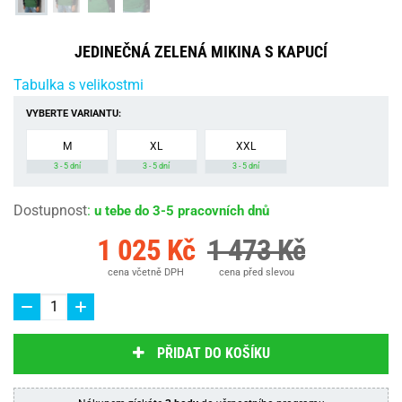
JEDINEČNÁ ZELENÁ MIKINA S KAPUCÍ
Tabulka s velikostmi
VYBERTE VARIANTU:
M
XL
XXL
3 - 5 dní
3 - 5 dní
3 - 5 dní
Dostupnost
:
u tebe do 3-5 pracovních dnů
1 025 Kč
1 473 Kč
cena včetně DPH
cena před slevou
PŘIDAT DO KOŠÍKU