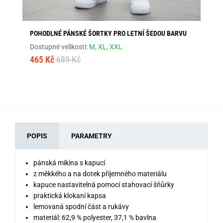
POHODLNÉ PÁNSKÉ ŠORTKY PRO LETNÍ ŠEDOU BARVU
BÉ
Dostupné velikosti:
M,
XL,
XXL
Dos
465 Kč
689 Kč
1 
POPIS
PARAMETRY
pánská mikina s kapucí
z měkkého a na dotek příjemného materiálu
kapuce nastavitelná pomocí stahovací šňůrky
praktická klokaní kapsa
lemovaná spodní část a rukávy
materiál: 62,9 % polyester, 37,1 % bavlna