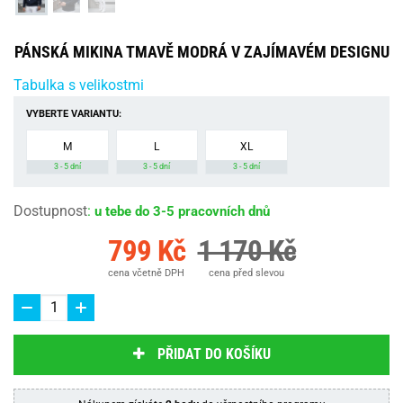
PÁNSKÁ MIKINA TMAVĚ MODRÁ V ZAJÍMAVÉM DESIGNU
Tabulka s velikostmi
VYBERTE VARIANTU:
M
L
XL
3 - 5 dní
3 - 5 dní
3 - 5 dní
Dostupnost
:
u tebe do 3-5 pracovních dnů
799 Kč
1 170 Kč
cena včetně DPH
cena před slevou
PŘIDAT DO KOŠÍKU