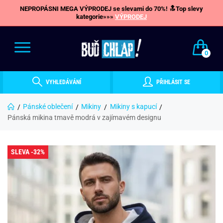
NEPROPÁSNI MEGA VÝPRODEJ se slevami do 70%! 🔝Top slevy
kategorie»»»
VÝPRODEJ
0
VYHLEDÁVÁNÍ
PŘIHLÁSIT SE
Pánské oblečení
Mikiny
Mikiny s kapucí
Pánská mikina tmavě modrá v zajímavém designu
SLEVA -32%