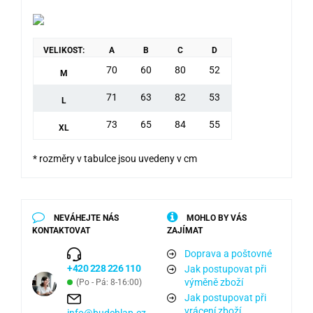
VELIKOST:
A
B
C
D
70
60
80
52
M
71
63
82
53
L
73
65
84
55
XL
* rozměry v tabulce jsou uvedeny v cm
NEVÁHEJTE NÁS
MOHLO BY VÁS
KONTAKTOVAT
ZAJÍMAT
Doprava a poštovné
+420 228 226 110
Jak postupovat při
výměně zboží
(Po - Pá: 8-16:00)
Jak postupovat při
vrácení zboží