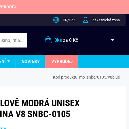
ÝPRODEJ
ČR/CZK
Zákaznická zóna
0
ks
za
0 Kč
ENÍ
NOVINKY
VÝPRODEJ
Kód produktu:
mo_snbc/0105/v8blue
LOVĚ MODRÁ UNISEX
INA V8 SNBC-0105
tmi