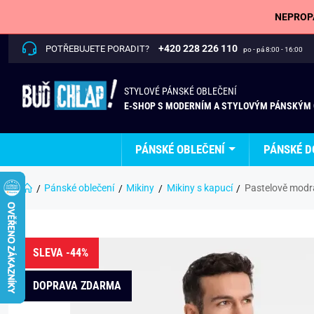
NEPROPÁ
+420 228 226 110
POTŘEBUJETE PORADIT?
po - pá 8:00 - 16:00
STYLOVÉ PÁNSKÉ OBLEČENÍ
E-SHOP S MODERNÍM A STYLOVÝM PÁNSKÝM
PÁNSKÉ OBLEČENÍ
PÁNSKÉ D
Pánské oblečení
Mikiny
Mikiny s kapucí
Pastelově modr
SLEVA -44%
DOPRAVA ZDARMA