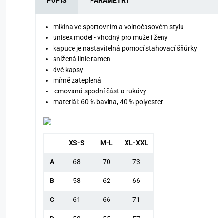
POPIS
PARAMETRY
mikina ve sportovním a volnočasovém stylu
unisex model - vhodný pro muže i ženy
kapuce je nastavitelná pomocí stahovací šňůrky
snížená linie ramen
dvě kapsy
mírně zateplená
lemovaná spodní část a rukávy
materiál: 60 % bavlna, 40 % polyester
XS-S
M-L
XL-XXL
A
68
70
73
B
58
62
66
C
61
66
71