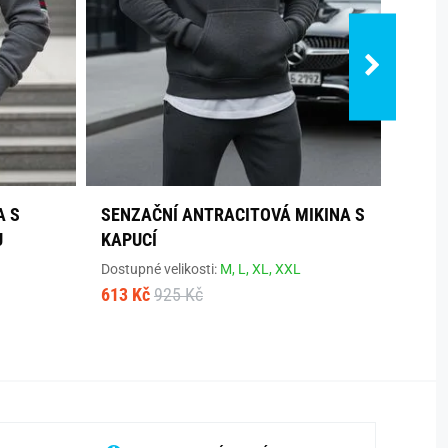
A S
SENZAČNÍ ANTRACITOVÁ MIKINA S
STYL
U
KAPUCÍ
Dostup
613 K
Dostupné velikosti:
M,
L,
XL,
XXL
613 Kč
925 Kč