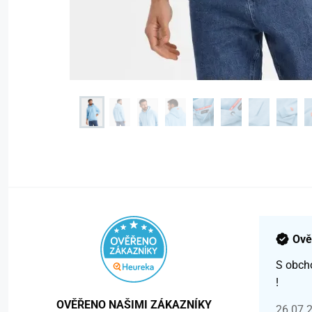
Ově
S obch
!
OVĚŘENO NAŠIMI ZÁKAZNÍKY
26.07.