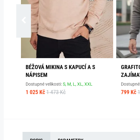
BÉŽOVÁ MIKINA S KAPUCÍ A S
GRAFIT
NÁPISEM
ZAJÍMA
Dostupné velikosti:
S,
M,
L,
XL,
XXL
Dostupné 
1 025 Kč
1 473 Kč
799 Kč
1