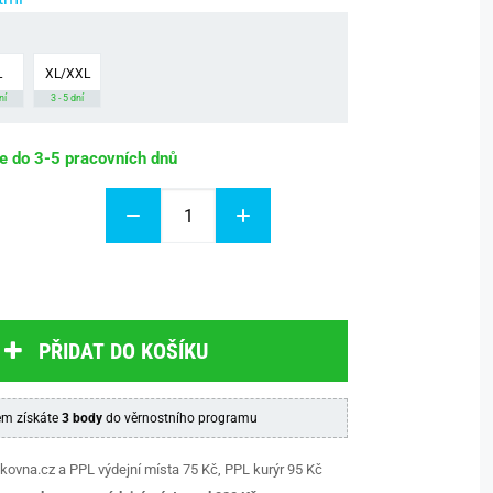
L
XL/XXL
ní
3 - 5 dní
be do 3-5 pracovních dnů
PŘIDAT DO KOŠÍKU
m získáte
3 body
do věrnostního programu
kovna.cz a PPL výdejní místa 75 Kč, PPL kurýr 95 Kč