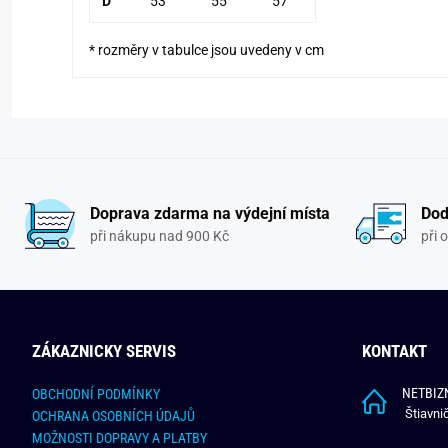
D
53
55
57
* rozměry v tabulce jsou uvedeny v cm
Doprava zdarma na výdejní místa
Dod
při nákupu nad 900 Kč
při 
ZÁKAZNICKY SERVIS
KONTAKT
NETBIZN
OBCHODNÍ PODMÍNKY
Štiavni
OCHRANA OSOBNÍCH ÚDAJŮ
MOŽNOSTI DOPRAVY A PLATBY