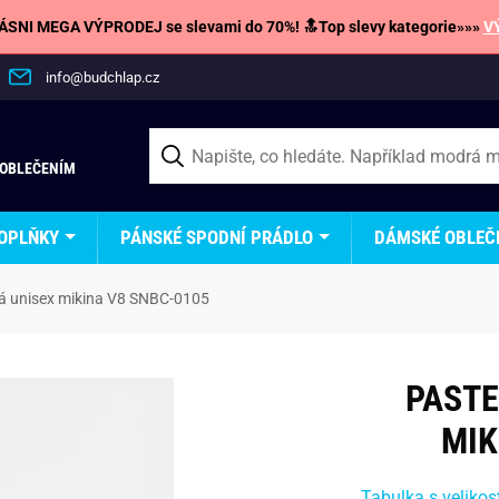
SNI MEGA VÝPRODEJ se slevami do 70%! 🔝Top slevy kategorie»»»
V
info@budchlap.cz
 OBLEČENÍM
OPLŇKY
PÁNSKÉ SPODNÍ PRÁDLO
DÁMSKÉ OBLEČ
á unisex mikina V8 SNBC-0105
PASTE
MIK
Tabulka s velikos