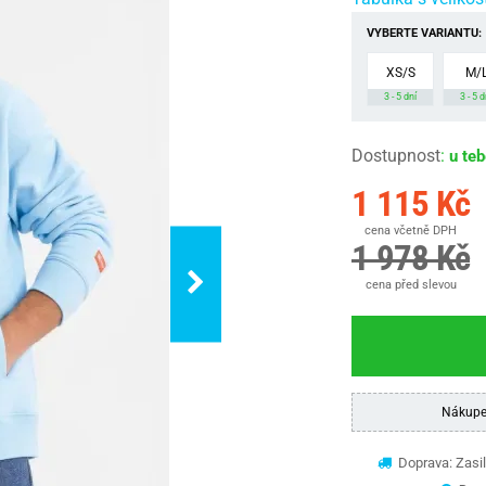
VYBERTE VARIANTU:
XS/S
M/
3 - 5 dní
3 - 5 d
Dostupnost
:
u te
1 115 Kč
cena včetně DPH
1 978 Kč
cena před slevou
Nákupe
Doprava: Zasil