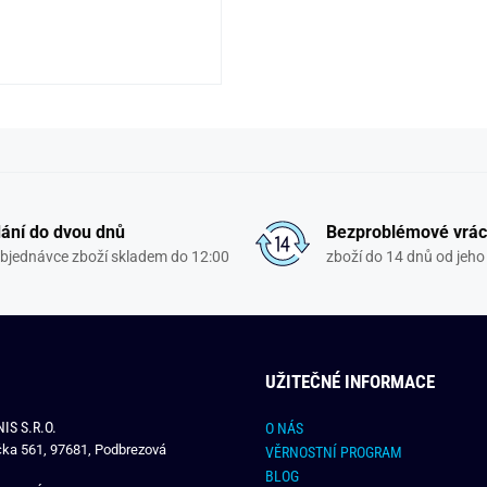
ání do dvou dnů
Bezproblémové vrác
objednávce zboží skladem do 12:00
zboží do 14 dnů od jeho 
UŽITEČNÉ INFORMACE
IS S.R.O.
O NÁS
čka 561, 97681, Podbrezová
VĚRNOSTNÍ PROGRAM
BLOG