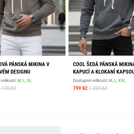
OVÁ PÁNSKÁ MIKINA V
COOL ŠEDÁ PÁNSKÁ MIKIN
VÉM DESIGNU
KAPUCÍ A KLOKANÍ KAPSO
velikosti:
M,
L,
XL
Dostupné velikosti:
M,
L,
XXL
 170 Kč
799 Kč
1 205 Kč