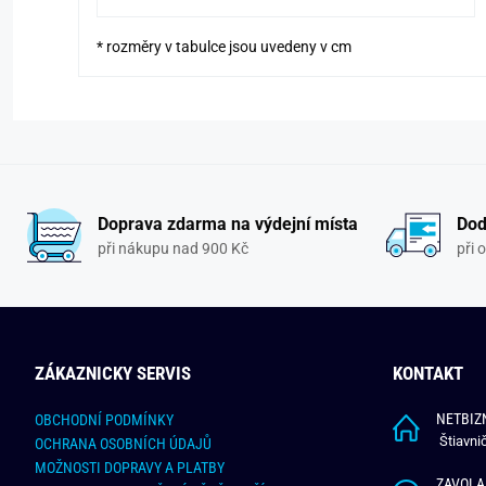
* rozměry v tabulce jsou uvedeny v cm
Doprava zdarma na výdejní místa
Dod
při nákupu nad 900 Kč
při 
ZÁKAZNICKY SERVIS
KONTAKT
NETBIZN
OBCHODNÍ PODMÍNKY
Štiavni
OCHRANA OSOBNÍCH ÚDAJŮ
MOŽNOSTI DOPRAVY A PLATBY
ZAVOLA