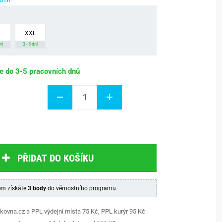
XXL
ní
3 - 5 dní
be do 3-5 pracovních dnů
PŘIDAT DO KOŠÍKU
m získáte
3 body
do věrnostního programu
kovna.cz a PPL výdejní místa 75 Kč, PPL kurýr 95 Kč