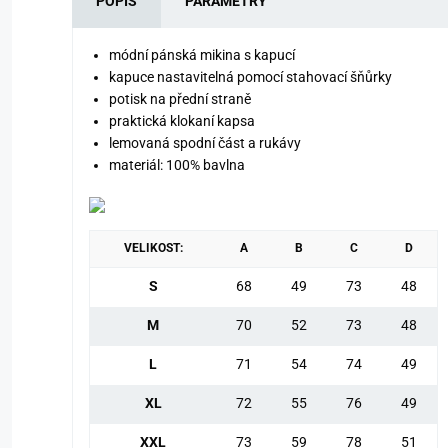
POPIS
PARAMETRY
módní pánská mikina s kapucí
kapuce nastavitelná pomocí stahovací šňůrky
potisk na přední straně
praktická klokaní kapsa
lemovaná spodní část a rukávy
materiál: 100% bavlna
VELIKOST:
A
B
C
D
S
68
49
73
48
M
70
52
73
48
L
71
54
74
49
XL
72
55
76
49
XXL
73
59
78
51