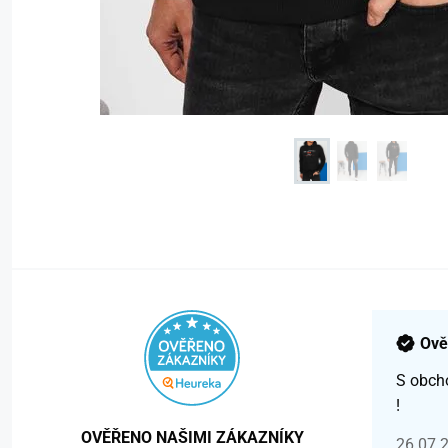
Ově
S obch
!
OVĚŘENO NAŠIMI ZÁKAZNÍKY
26.07.