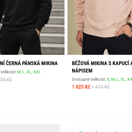
NÍ ČERNÁ PÁNSKÁ MIKINA
BÉŽOVÁ MIKINA S KAPUCÍ 
NÁPISEM
velikosti:
M,
L,
XL,
XXL
755 Kč
Dostupné velikosti:
S,
M,
L,
XL,
X
1 025 Kč
1 473 Kč