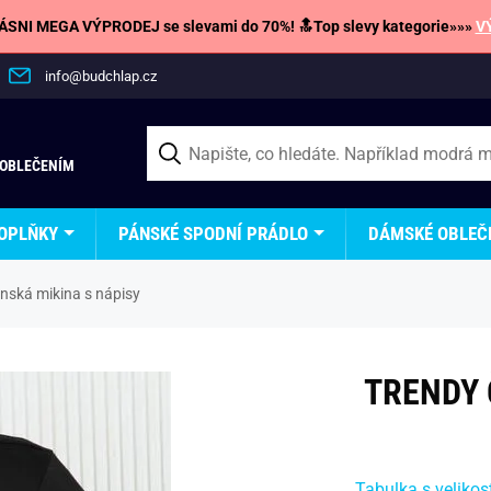
SNI MEGA VÝPRODEJ se slevami do 70%! 🔝Top slevy kategorie»»»
V
info@budchlap.cz
 OBLEČENÍM
OPLŇKY
PÁNSKÉ SPODNÍ PRÁDLO
DÁMSKÉ OBLEČ
nská mikina s nápisy
TRENDY 
Tabulka s velikos