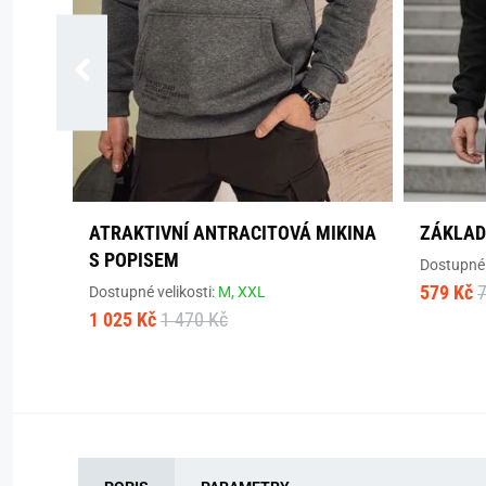
ATRAKTIVNÍ ANTRACITOVÁ MIKINA
ZÁKLAD
S POPISEM
Dostupné 
579 Kč
Dostupné velikosti:
M,
XXL
1 025 Kč
1 470 Kč