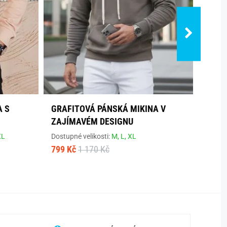
A S
GRAFITOVÁ PÁNSKÁ MIKINA V
COOL
ZAJÍMAVÉM DESIGNU
KAPU
XL
Dostupné velikosti:
M,
L,
XL
Dostup
799 Kč
1 170 Kč
799 K