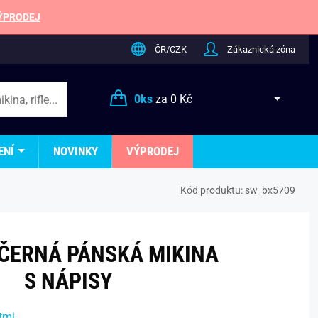
ÝPRODEJ
ČR/CZK
Zákaznická zóna
0
ks
za
0 Kč
ENÍ
NOVINKY
VÝPRODEJ
Kód produktu:
sw_bx5709
ČERNÁ PÁNSKÁ MIKINA
S NÁPISY
tmi