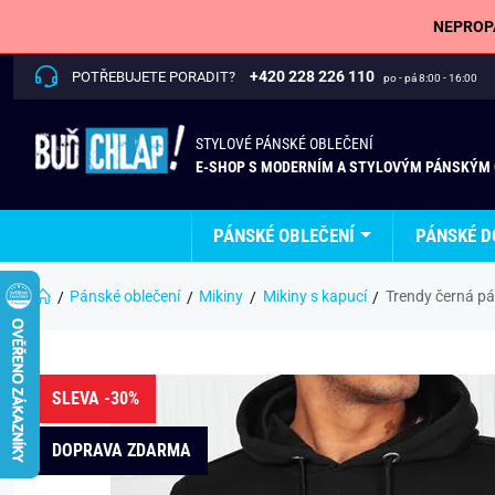
NEPROPÁ
+420 228 226 110
POTŘEBUJETE PORADIT?
po - pá 8:00 - 16:00
STYLOVÉ PÁNSKÉ OBLEČENÍ
E-SHOP S MODERNÍM A STYLOVÝM PÁNSKÝM
PÁNSKÉ OBLEČENÍ
PÁNSKÉ D
Pánské oblečení
Mikiny
Mikiny s kapucí
Trendy černá pá
SLEVA -30%
DOPRAVA ZDARMA