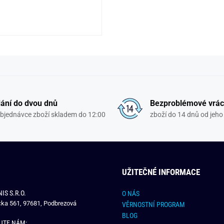
ání do dvou dnů
Bezproblémové vrác
objednávce zboží skladem do 12:00
zboží do 14 dnů od jeho 
UŽITEČNÉ INFORMACE
IS S.R.O.
O NÁS
čka 561, 97681, Podbrezová
VĚRNOSTNÍ PROGRAM
BLOG
JTE NÁM: