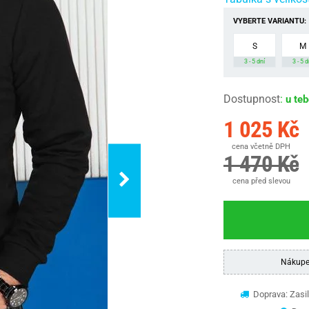
VYBERTE VARIANTU:
S
M
3 - 5 dní
3 - 5 d
Dostupnost
:
u te
1 025 Kč
cena včetně DPH
1 470 Kč
cena před slevou
Nákupe
Doprava: Zasil