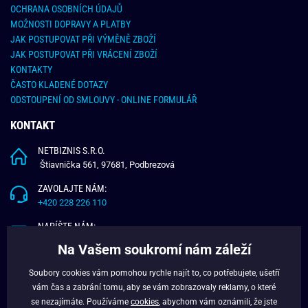
OCHRANA OSOBNÍCH ÚDAJŮ
MOŽNOSTI DOPRAVY A PLATBY
JAK POSTUPOVAT PŘI VÝMĚNĚ ZBOŽÍ
JAK POSTUPOVAT PŘI VRÁCENÍ ZBOŽÍ
KONTAKTY
ČASTO KLADENÉ DOTAZY
ODSTOUPENÍ OD SMLOUVY - ONLINE FORMULÁŘ
KONTAKT
NETBIZNIS S.R.O.
Štiavnička 561, 97681, Podbrezová
ZAVOLAJTE NÁM:
+420 228 226 110
NAPÍŠTE NÁM:
info@budchlap.cz
Na Vašem soukromí nám záleží
UŽITEČNÉ INFORMACE
Soubory cookies vám pomohou rychle najít to, co potřebujete, ušetří
vám čas a zabrání tomu, aby se vám zobrazovaly reklamy, o které
O NÁS
se nezajímáte. Používáme
cookies
, abychom vám oznámili, že jste
VĚRNOSTNÍ PROGRAM