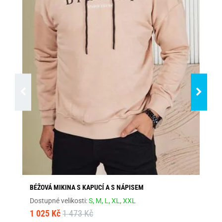
BÉŽOVÁ MIKINA S KAPUCÍ A S NÁPISEM
GR
Dostupné velikosti:
S,
M,
L,
XL,
XXL
Dos
1 025 Kč
1 473 Kč
79