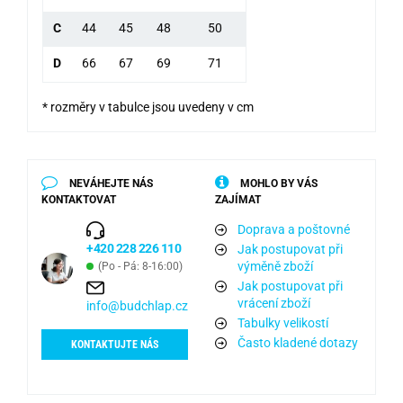
C
44
45
48
50
D
66
67
69
71
* rozměry v tabulce jsou uvedeny v cm
NEVÁHEJTE NÁS
MOHLO BY VÁS
KONTAKTOVAT
ZAJÍMAT
Doprava a poštovné
+420 228 226 110
Jak postupovat při
výměně zboží
(Po - Pá: 8-16:00)
Jak postupovat při
vrácení zboží
info@budchlap.cz
Tabulky velikostí
Často kladené dotazy
KONTAKTUJTE NÁS