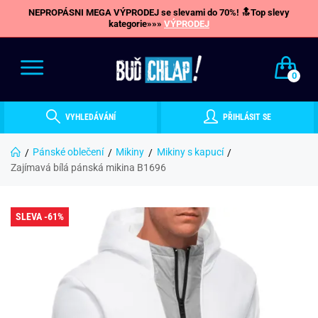
NEPROPÁSNI MEGA VÝPRODEJ se slevami do 70%! 🔝Top slevy
kategorie»»»
VÝPRODEJ
0
VYHLEDÁVÁNÍ
PŘIHLÁSIT SE
Pánské oblečení
Mikiny
Mikiny s kapucí
Zajímavá bílá pánská mikina B1696
SLEVA -61%