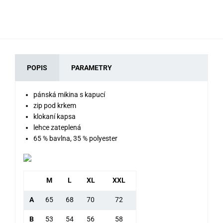
POPIS
PARAMETRY
pánská mikina s kapucí
zip pod krkem
klokaní kapsa
lehce zateplená
65 % bavlna, 35 % polyester
M
L
XL
XXL
A
65
68
70
72
B
53
54
56
58