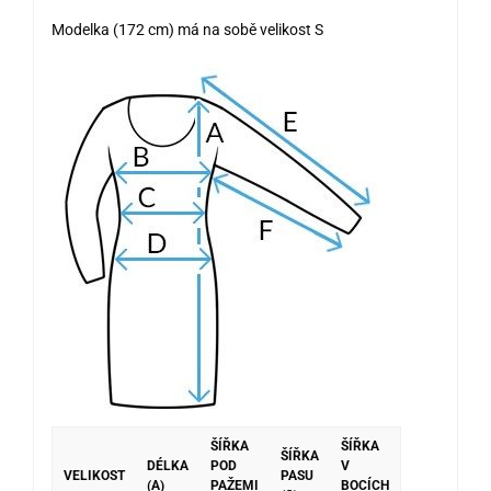
Modelka (172 cm) má na sobě velikost S
ŠÍŘKA
ŠÍŘKA
ŠÍŘKA
DÉLKA
POD
V
VELIKOST
PASU
(A)
PAŽEMI
BOCÍCH