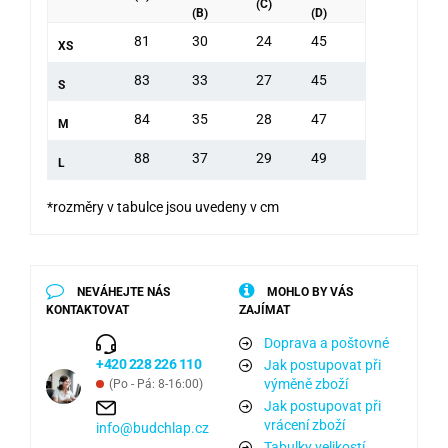
(C)
(B)
(D)
81
30
24
45
XS
83
33
27
45
S
84
35
28
47
M
88
37
29
49
L
*rozměry v tabulce jsou uvedeny v cm
NEVÁHEJTE NÁS
MOHLO BY VÁS
KONTAKTOVAT
ZAJÍMAT
Doprava a poštovné
+420 228 226 110
Jak postupovat při
výměně zboží
(Po - Pá: 8-16:00)
Jak postupovat při
vrácení zboží
info@budchlap.cz
Tabulky velikostí