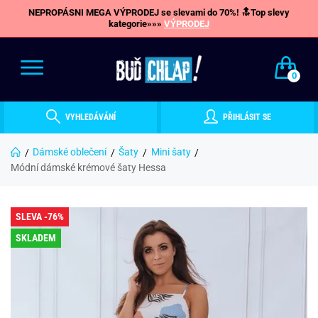
NEPROPÁSNI MEGA VÝPRODEJ se slevami do 70%! 🔝Top slevy
kategorie»»»
VÝPRODEJ
0
VYHLEDÁVÁNÍ
PŘIHLÁSIT SE
Dámské oblečení
Šaty
Mini šaty
Módní dámské krémové šaty Hessa
SLEVA -76%
SKLADEM