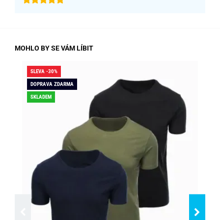
MOHLO BY SE VÁM LÍBIT
SLEVA -30%
SLE
DOPRAVA ZDARMA
SK
SKLADEM