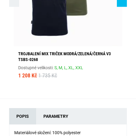
TROJBALENÍ MIX TRIČEK MODRÁ/ZELENÁ/ČERNÁ V3
JE
TSBS-0268
Dos
Dostupné velikosti:
S,
M,
L,
XL,
XXL
55
1 208 Kč
1 735 Kč
POPIS
PARAMETRY
Materiálové složení: 100% polyester