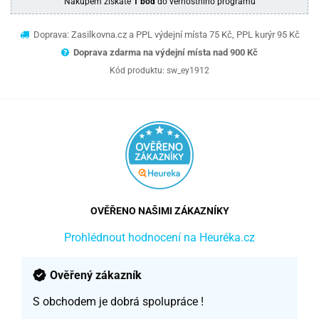
Nákupem získáte
1 bod
do věrnostního programu
Doprava: Zasilkovna.cz a PPL výdejní místa 75 Kč, PPL kurýr 95 Kč
Doprava zdarma na výdejní místa nad 9
00 Kč
Kód produktu:
sw_ey1912
OVĚŘENO NAŠIMI ZÁKAZNÍKY
Prohlédnout hodnocení na Heuréka.cz
Ověřený zákazník
S obchodem je dobrá spolupráce !