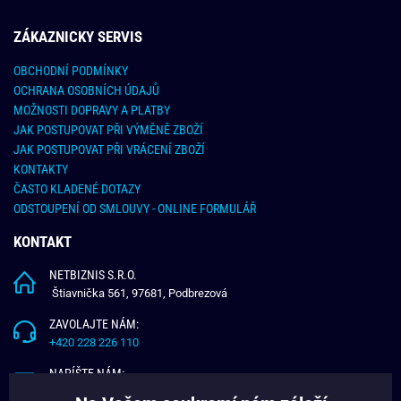
ZÁKAZNICKY SERVIS
OBCHODNÍ PODMÍNKY
OCHRANA OSOBNÍCH ÚDAJŮ
MOŽNOSTI DOPRAVY A PLATBY
JAK POSTUPOVAT PŘI VÝMĚNĚ ZBOŽÍ
JAK POSTUPOVAT PŘI VRÁCENÍ ZBOŽÍ
KONTAKTY
ČASTO KLADENÉ DOTAZY
ODSTOUPENÍ OD SMLOUVY - ONLINE FORMULÁŘ
KONTAKT
NETBIZNIS S.R.O.
Štiavnička 561, 97681, Podbrezová
ZAVOLAJTE NÁM:
+420 228 226 110
NAPÍŠTE NÁM:
info@budchlap.cz