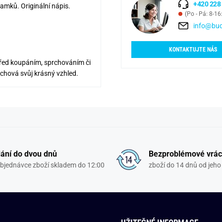
+420 228
amků. Originální nápis.
(Po - Pá: 8-16
info@bud
KONTAKTUJTE NÁS
řed koupáním, sprchováním či
achová svůj krásný vzhled.
ání do dvou dnů
Bezproblémové vrác
objednávce zboží skladem do 12:00
zboží do 14 dnů od jeho 