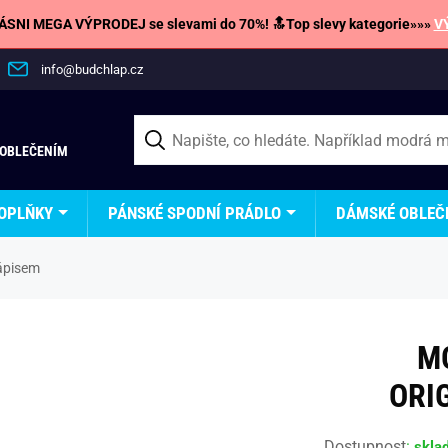
SNI MEGA VÝPRODEJ se slevami do 70%! 🔝Top slevy kategorie»»»
V
info@budchlap.cz
 OBLEČENÍM
OPLŇKY
PÁNSKÉ SPODNÍ PRÁDLO
DÁMSKÉ OBLEČ
ápisem
M
ORI
Dostupnost
:
skla