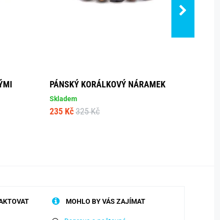
ÝMI
PÁNSKÝ KORÁLKOVÝ NÁRAMEK
PÁNS
MODE
Skladem
235 Kč
325 Kč
Sklad
315 K
AKTOVAT
MOHLO BY VÁS ZAJÍMAT