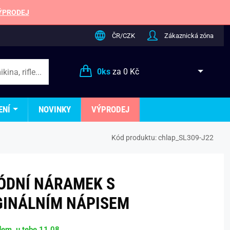
ÝPRODEJ
ČR/CZK
Zákaznická zóna
0
ks
za
0 Kč
ENÍ
NOVINKY
VÝPRODEJ
Kód produktu:
chlap_SL309-J22
ÓDNÍ NÁRAMEK S
GINÁLNÍM NÁPISEM
dem, u tebe 11.08.