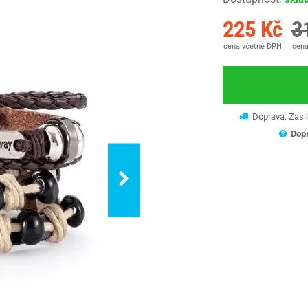
225 Kč
3
cena včetně DPH
cena
Doprava: Zasil
Dopr