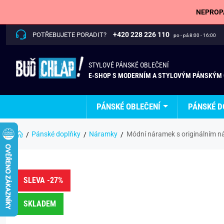
NEPROPÁ
+420 228 226 110
POTŘEBUJETE PORADIT?
po - pá 8:00 - 16:00
STYLOVÉ PÁNSKÉ OBLEČENÍ
E-SHOP S MODERNÍM A STYLOVÝM PÁNSKÝM
PÁNSKÉ OBLEČENÍ
PÁNSKÉ D
Pánské doplňky
Náramky
Módní náramek s originálním n
SLEVA -27%
SKLADEM