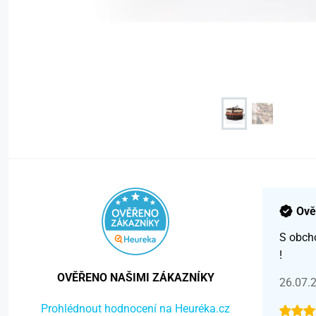
Ově
S obch
!
OVĚŘENO NAŠIMI ZÁKAZNÍKY
26.07.
Prohlédnout hodnocení na Heuréka.cz