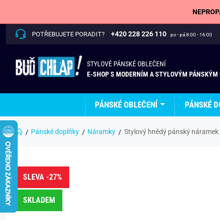
NEPROPÁ
+420 228 226 110
POTŘEBUJETE PORADIT?
po - pá 8:00 - 16:00
STYLOVÉ PÁNSKÉ OBLEČENÍ
E-SHOP S MODERNÍM A STYLOVÝM PÁNSKÝM
PÁNSKÉ OBLEČENÍ
PÁNSKÉ D
Pánské doplňky
Náramky
Stylový hnědý pánský náramek
SLEVA -27%
SKLADEM