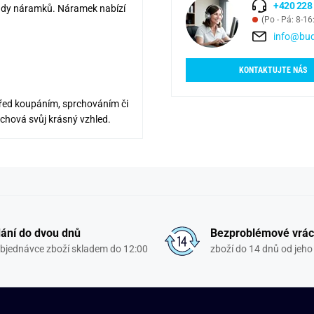
+420 228
endy náramků. Náramek nabízí
(Po - Pá: 8-16
info@bud
KONTAKTUJTE NÁS
řed koupáním, sprchováním či
achová svůj krásný vzhled.
ání do dvou dnů
Bezproblémové vrác
objednávce zboží skladem do 12:00
zboží do 14 dnů od jeho 