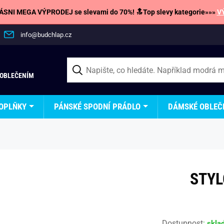
SNI MEGA VÝPRODEJ se slevami do 70%! 🔝Top slevy kategorie»»»
V
info@budchlap.cz
 OBLEČENÍM
OPLŇKY
PÁNSKÉ SPODNÍ PRÁDLO
DÁMSKÉ OBLEČ
STYL
Dostupnost
:
skla