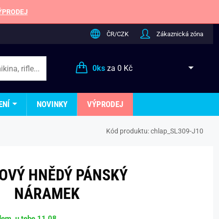
ÝPRODEJ
ČR/CZK
Zákaznická zóna
0
ks
za
0 Kč
ENÍ
NOVINKY
VÝPRODEJ
Kód produktu:
chlap_SL309-J10
OVÝ HNĚDÝ PÁNSKÝ
NÁRAMEK
dem, u tebe 11.08.