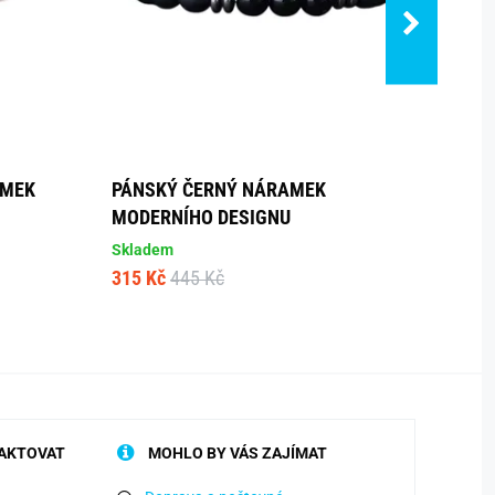
AMEK
PÁNSKÝ ČERNÝ NÁRAMEK
ČERN
MODERNÍHO DESIGNU
KŘÍŽ
Skladem
Sklad
315 Kč
445 Kč
305 K
AKTOVAT
MOHLO BY VÁS ZAJÍMAT