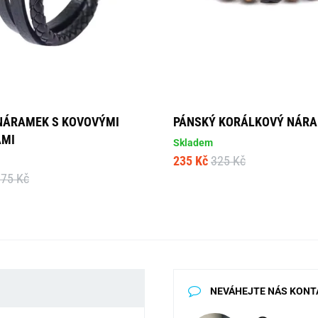
NÁRAMEK S KOVOVÝMI
PÁNSKÝ KORÁLKOVÝ NÁR
AMI
Skladem
235 Kč
325 Kč
375 Kč
NEVÁHEJTE NÁS KONT