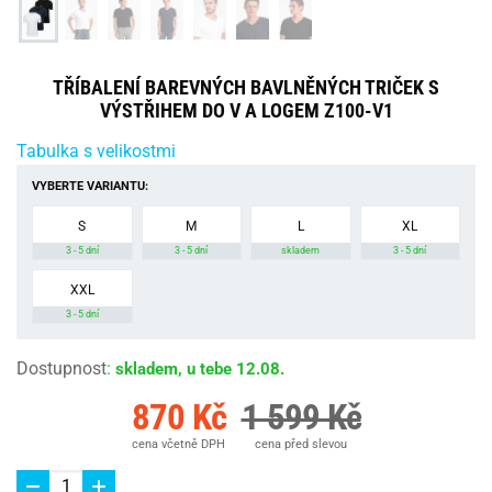
TŘÍBALENÍ BAREVNÝCH BAVLNĚNÝCH TRIČEK S
VÝSTŘIHEM DO V A LOGEM Z100-V1
Tabulka s velikostmi
VYBERTE VARIANTU:
S
M
L
XL
3 - 5 dní
3 - 5 dní
skladem
3 - 5 dní
XXL
3 - 5 dní
Dostupnost
:
skladem, u tebe 12.08.
870 Kč
1 599 Kč
cena včetně DPH
cena před slevou