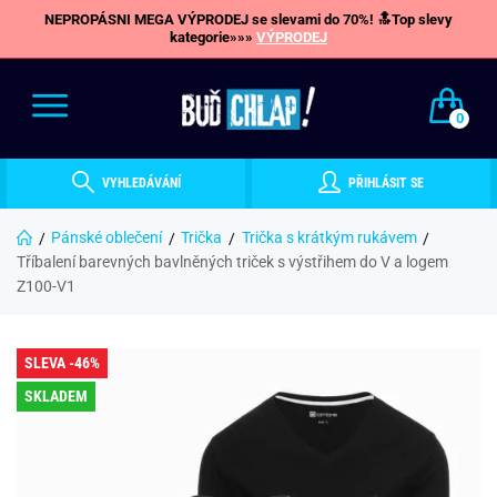
NEPROPÁSNI MEGA VÝPRODEJ se slevami do 70%! 🔝Top slevy
kategorie»»»
VÝPRODEJ
0
VYHLEDÁVÁNÍ
PŘIHLÁSIT SE
Pánské oblečení
Trička
Trička s krátkým rukávem
Tříbalení barevných bavlněných triček s výstřihem do V a logem
Z100-V1
SLEVA -46%
SKLADEM