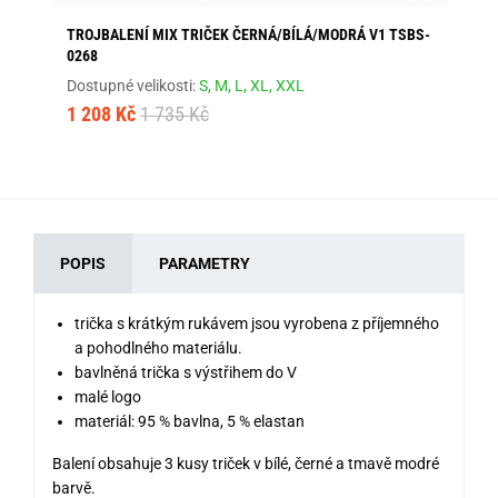
TROJBALENÍ MIX TRIČEK ČERNÁ/BÍLÁ/MODRÁ V1 TSBS-
TR
0268
V 
Dostupné velikosti:
S,
M,
L,
XL,
XXL
Dos
1 208 Kč
1 735 Kč
66
POPIS
PARAMETRY
trička s krátkým rukávem jsou vyrobena z příjemného
a pohodlného materiálu.
bavlněná trička s výstřihem do V
malé logo
materiál: 95 % bavlna, 5 % elastan
Balení obsahuje 3 kusy triček v bílé, černé a tmavě modré
barvě.