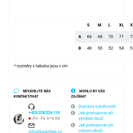
S
M
L
XL
X
A
66
68
70
71
7
B
48
50
52
54
5
* rozměry v tabulce jsou v cm
NEVÁHEJTE NÁS
MOHLO BY VÁS
KONTAKTOVAT
ZAJÍMAT
Doprava a poštovné
+420 228 226 110
Jak postupovat při
výměně zboží
(Po - Pá: 8-16:00)
Jak postupovat při
vrácení zboží
info@budchlap.cz