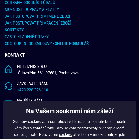
OCHRANA OSOBNÍCH ÚDAJŮ
MOŽNOSTI DOPRAVY A PLATBY
JAK POSTUPOVAT PŘI VÝMĚNĚ ZBOŽÍ
JAK POSTUPOVAT PŘI VRÁCENÍ ZBOŽÍ
KONTAKTY
ČASTO KLADENÉ DOTAZY
ODSTOUPENÍ OD SMLOUVY - ONLINE FORMULÁŘ
KONTAKT
NETBIZNIS S.R.O.
Štiavnička 561, 97681, Podbrezová
ZAVOLAJTE NÁM:
+420 228 226 110
NAPÍŠTE NÁM:
info@budchlap.cz
Na Vašem soukromí nám záleží
UŽITEČNÉ INFORMACE
Soubory cookies vám pomohou rychle najít to, co potřebujete, ušetří
vám čas a zabrání tomu, aby se vám zobrazovaly reklamy, o které
O NÁS
se nezajímáte. Používáme
cookies
, abychom vám oznámili, že jste
VĚRNOSTNÍ PROGRAM