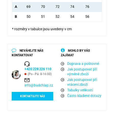
A
69
70
72
74
76
B
50
51
52
54
56
* rozměry v tabulce jsou uvedeny v cm
NEVÁHEJTE NÁS
MOHLO BY VÁS
KONTAKTOVAT
ZAJÍMAT
Doprava a poštovné
+420 228 226 110
Jak postupovat při
výměně zboží
(Po - Pá: 8-16:00)
Jak postupovat při
vrácení zboží
info@budchlap.cz
Tabulky velikostí
Často kladené dotazy
KONTAKTUJTE NÁS