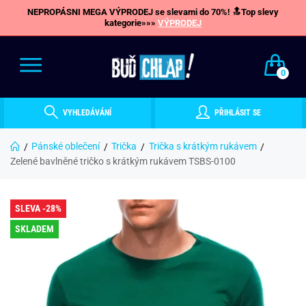
NEPROPÁSNI MEGA VÝPRODEJ se slevami do 70%! 🔝Top slevy
kategorie»»»
VÝPRODEJ
0
VYHLEDÁVÁNÍ
PŘIHLÁSIT SE
Pánské oblečení
Trička
Trička s krátkým rukávem
Zelené bavlněné tričko s krátkým rukávem TSBS-0100
SLEVA -28%
SKLADEM