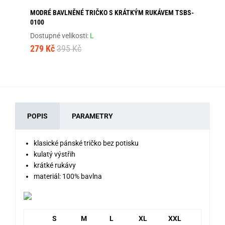
MODRÉ BAVLNĚNÉ TRIČKO S KRÁTKÝM RUKÁVEM TSBS-
OL
0100
TS
Dostupné velikosti:
L
Dos
279 Kč
395 Kč
28
POPIS
PARAMETRY
klasické pánské tričko bez potisku
kulatý výstřih
krátké rukávy
materiál: 100% bavlna
S
M
L
XL
XXL