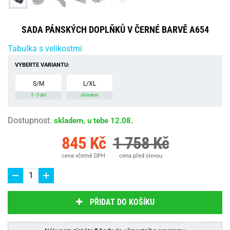
SADA PÁNSKÝCH DOPLŇKŮ V ČERNÉ BARVĚ A654
Tabulka s velikostmi
VYBERTE VARIANTU:
S/M
L/XL
3 - 5 dní
skladem
Dostupnost
:
skladem, u tebe 12.08.
845 Kč
1 758 Kč
cena včetně DPH
cena před slevou
PŘIDAT DO KOŠÍKU