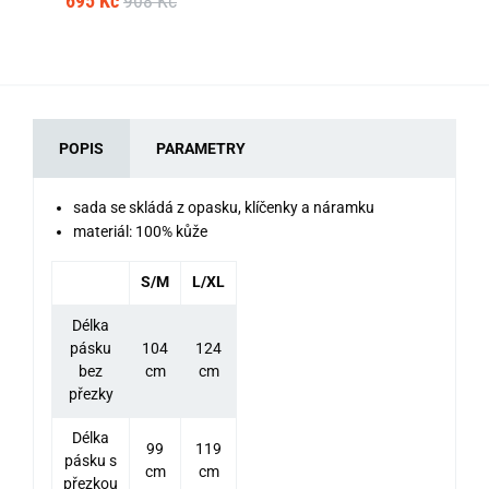
695 Kč
908 Kč
POPIS
PARAMETRY
sada se skládá z opasku, klíčenky a náramku
materiál: 100% kůže
S/M
L/XL
Délka
pásku
104
124
bez
cm
cm
přezky
Délka
99
119
pásku s
cm
cm
přezkou