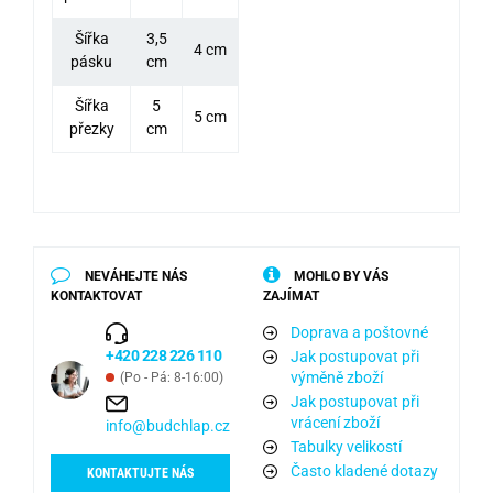
Šířka
3,5
4 cm
pásku
cm
Šířka
5
5 cm
přezky
cm
NEVÁHEJTE NÁS
MOHLO BY VÁS
KONTAKTOVAT
ZAJÍMAT
Doprava a poštovné
+420 228 226 110
Jak postupovat při
výměně zboží
(Po - Pá: 8-16:00)
Jak postupovat při
vrácení zboží
info@budchlap.cz
Tabulky velikostí
Často kladené dotazy
KONTAKTUJTE NÁS