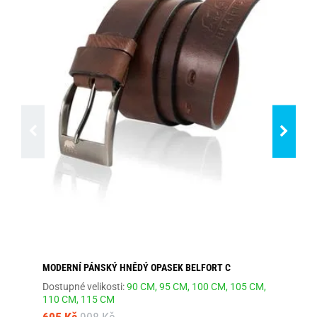
MODERNÍ PÁNSKÝ HNĚDÝ OPASEK BELFORT C
MÓ
Dostupné velikosti:
90 CM,
95 CM,
100 CM,
105 CM,
Dos
110 CM,
115 CM
66