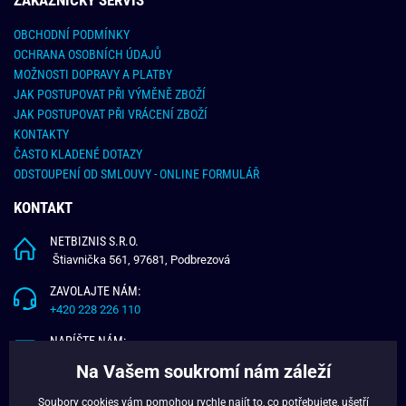
OBCHODNÍ PODMÍNKY
OCHRANA OSOBNÍCH ÚDAJŮ
MOŽNOSTI DOPRAVY A PLATBY
JAK POSTUPOVAT PŘI VÝMĚNĚ ZBOŽÍ
JAK POSTUPOVAT PŘI VRÁCENÍ ZBOŽÍ
KONTAKTY
ČASTO KLADENÉ DOTAZY
ODSTOUPENÍ OD SMLOUVY - ONLINE FORMULÁŘ
KONTAKT
NETBIZNIS S.R.O.
Štiavnička 561, 97681, Podbrezová
ZAVOLAJTE NÁM:
+420 228 226 110
NAPÍŠTE NÁM:
info@budchlap.cz
Na Vašem soukromí nám záleží
UŽITEČNÉ INFORMACE
Soubory cookies vám pomohou rychle najít to, co potřebujete, ušetří