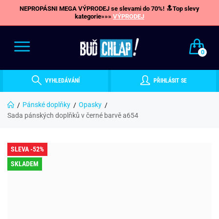
NEPROPÁSNI MEGA VÝPRODEJ se slevami do 70%! 🔝Top slevy
kategorie»»»
VÝPRODEJ
0
VYHLEDÁVÁNÍ
PŘIHLÁSIT SE
Pánské doplňky
Opasky
Sada pánských doplňků v černé barvě a654
SLEVA -52%
SKLADEM