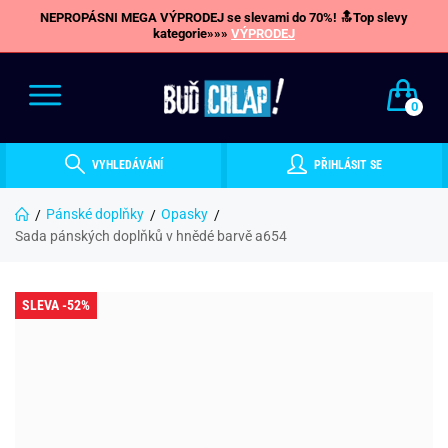
NEPROPÁSNI MEGA VÝPRODEJ se slevami do 70%! 🔝Top slevy
kategorie»»»
VÝPRODEJ
0
VYHLEDÁVÁNÍ
PŘIHLÁSIT SE
Pánské doplňky
Opasky
Sada pánských doplňků v hnědé barvě a654
SLEVA -52%