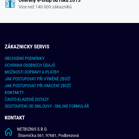
Ověřený e-shop od roku 2013
Více než 140 000 zákazníků
ZÁKAZNICKY SERVIS
OBCHODNÍ PODMÍNKY
OCHRANA OSOBNÍCH ÚDAJŮ
MOŽNOSTI DOPRAVY A PLATBY
JAK POSTUPOVAT PŘI VÝMĚNĚ ZBOŽÍ
JAK POSTUPOVAT PŘI VRÁCENÍ ZBOŽÍ
KONTAKTY
ČASTO KLADENÉ DOTAZY
ODSTOUPENÍ OD SMLOUVY - ONLINE FORMULÁŘ
KONTAKT
NETBIZNIS S.R.O.
Štiavnička 561, 97681, Podbrezová