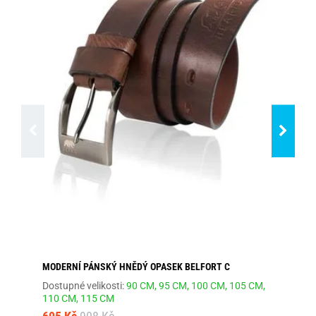
MODERNÍ PÁNSKÝ HNĚDÝ OPASEK BELFORT C
MÓ
Dostupné velikosti:
90 CM,
95 CM,
100 CM,
105 CM,
Dos
110 CM,
115 CM
66