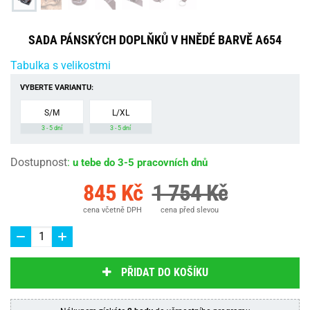
SADA PÁNSKÝCH DOPLŇKŮ V HNĚDÉ BARVĚ A654
Tabulka s velikostmi
VYBERTE VARIANTU:
S/M
L/XL
3 - 5 dní
3 - 5 dní
Dostupnost
:
u tebe do 3-5 pracovních dnů
845 Kč
1 754 Kč
cena včetně DPH
cena před slevou
PŘIDAT DO KOŠÍKU