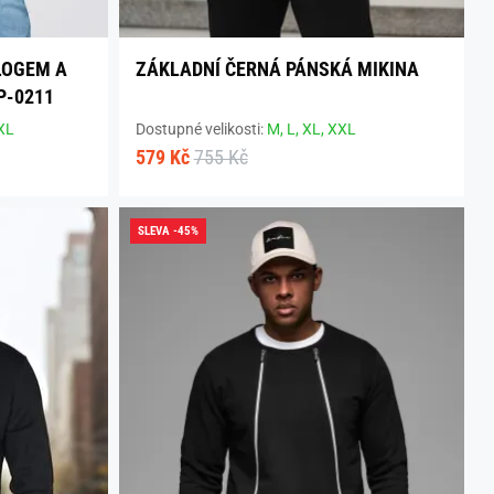
LOGEM A
ZÁKLADNÍ ČERNÁ PÁNSKÁ MIKINA
P-0211
XL
Dostupné velikosti:
M,
L,
XL,
XXL
579 Kč
755 Kč
SLEVA -45%