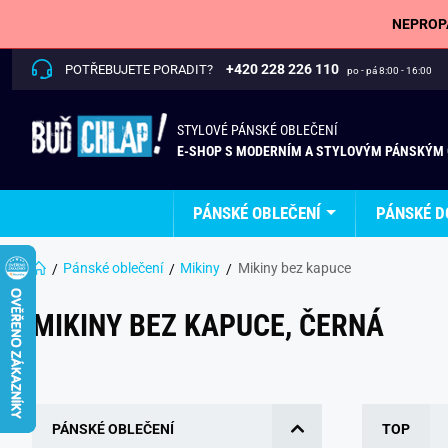
NEPROPÁ
+420 228 226 110
POTŘEBUJETE PORADIT?
po - pá 8:00 - 16:00
STYLOVÉ PÁNSKÉ OBLEČENÍ
E-SHOP S MODERNÍM A STYLOVÝM PÁNSKÝM
PÁNSKÉ OBLEČENÍ
PÁNSKÉ D
Pánské oblečení
Mikiny
Mikiny bez kapuce
MIKINY BEZ KAPUCE, ČERNÁ
PÁNSKÉ OBLEČENÍ
TOP