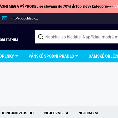
SNI MEGA VÝPRODEJ se slevami do 70%! 🔝Top slevy kategorie»»»
V
info@budchlap.cz
 OBLEČENÍM
OPLŇKY
PÁNSKÉ SPODNÍ PRÁDLO
DÁMSKÉ OBLEČ
OD NEJNOVĚJŠÍHO
NEJLEVNĚJŠÍ
NEJDRAŽŠÍ