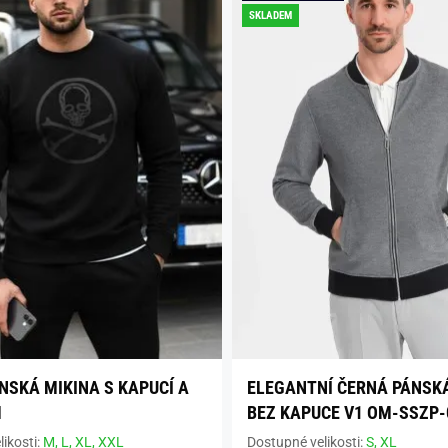
SKLADEM
NSKÁ MIKINA S KAPUCÍ A
ELEGANTNÍ ČERNÁ PÁNSK
M
BEZ KAPUCE V1 OM-SSZP-
ikosti:
M,
L,
XL,
XXL
Dostupné velikosti:
S,
XL