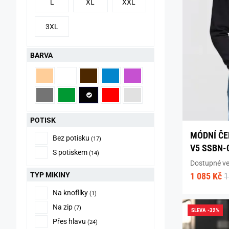
L
XL
XXL
3XL
BARVA
POTISK
MÓDNÍ ČE
Bez potisku
(17)
V5 SSBN-
S potiskem
(14)
Dostupné vel
TYP MIKINY
1 085 Kč
1
Na knoflíky
(1)
Na zip
(7)
SLEVA -32%
Přes hlavu
(24)