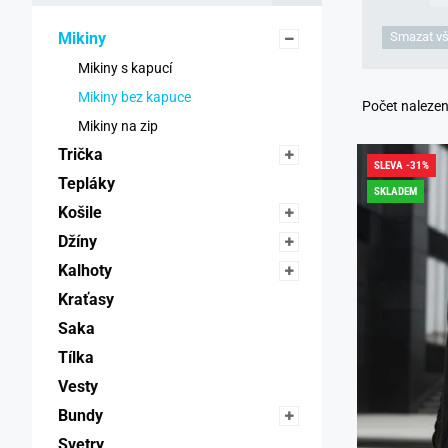
Mikiny 
Smazat vš
Mikiny s kapucí 
Mikiny bez kapuce 
Počet naleze
Mikiny na zip 
Trička 
SLEVA -31%
Tepláky 
SKLADEM
Košile 
Džíny 
Kalhoty 
Kraťasy 
Saka 
Tílka 
Vesty 
Bundy 
Svetry 