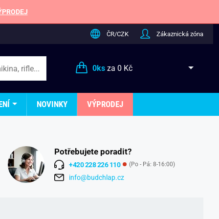
ÝPRODEJ
ČR/CZK
Zákaznická zóna
0
ks
za
0 Kč
ENÍ
NOVINKY
VÝPRODEJ
Potřebujete poradit?
+420 228 226 110
(Po - Pá: 8-16:00)
info@budchlap.cz