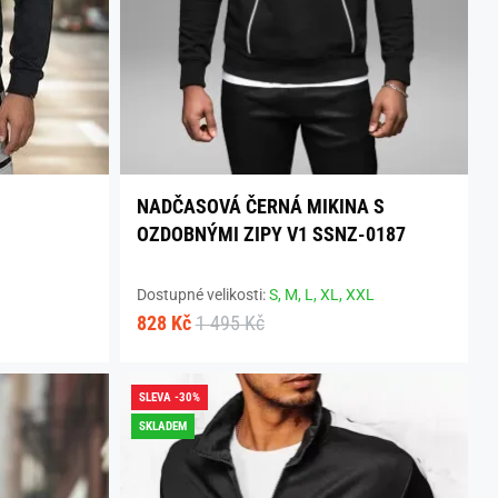
NADČASOVÁ ČERNÁ MIKINA S
OZDOBNÝMI ZIPY V1 SSNZ-0187
Dostupné velikosti:
S,
M,
L,
XL,
XXL
828 Kč
1 495 Kč
SLEVA -30%
SKLADEM