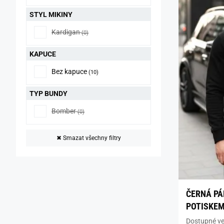
STYL MIKINY
Kardigan
(0)
KAPUCE
Bez kapuce
(10)
TYP BUNDY
Bomber
(0)
✖
Smazat všechny filtry
ČERNÁ PÁ
POTISKE
Dostupné vel