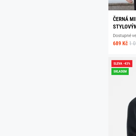
ČERNÁ MI
STYLOVÝ
Dostupné vel
689 Kč
1 
SLEVA -43%
SKLADEM