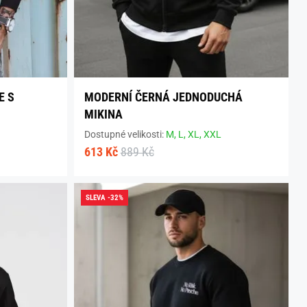
E S
MODERNÍ ČERNÁ JEDNODUCHÁ
MIKINA
Dostupné velikosti:
M,
L,
XL,
XXL
613 Kč
889 Kč
SLEVA -32%