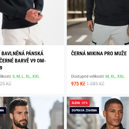
 BAVLNĚNÁ PÁNSKÁ
ČERNÁ MIKINA PRO MUŽE
 ČERNÉ BARVĚ V9 OM-
9
ikosti:
S,
M,
L,
XL,
XXL
Dostupné velikosti:
M,
XL,
XXL
329 Kč
975 Kč
1 089 Kč
SLEVA -31%
RMA
DOPRAVA ZDARMA