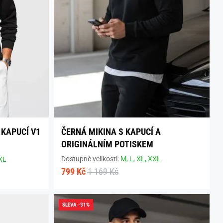
 KAPUCÍ V1
ČERNÁ MIKINA S KAPUCÍ A
ORIGINÁLNÍM POTISKEM
Dostupné velikosti:
M,
L,
XL,
XXL
XL
799 Kč
1 169 Kč
SLEVA -31%