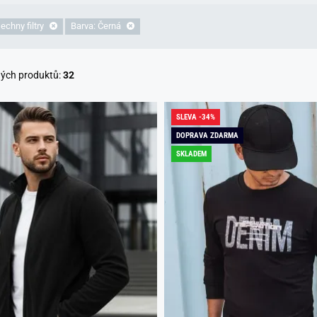
echny filtry
Barva: Černá
ných produktů:
32
SLEVA -34%
DOPRAVA ZDARMA
SKLADEM