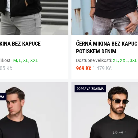
KINA BEZ KAPUCE
ČERNÁ MIKINA BEZ KAPUC
POTISKEM DENIM
ikosti:
M,
L,
XL,
XXL
Dostupné velikosti:
XL,
XXL,
3XL
005 Kč
969 Kč
1 479 Kč
DOPRAVA ZDARMA
RMA