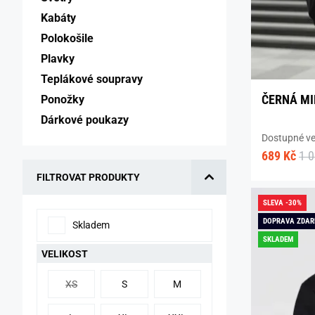
Kabáty 
Polokošile 
Plavky 
Teplákové soupravy 
ČERNÁ MI
Ponožky 
Dárkové poukazy 
Dostupné vel
689 Kč
1 
FILTROVAT PRODUKTY
SLEVA -30%
DOPRAVA ZDA
Skladem
SKLADEM
VELIKOST
XS
S
M