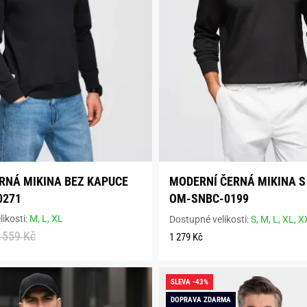
RNÁ MIKINA BEZ KAPUCE
MODERNÍ ČERNÁ MIKINA S
0271
OM-SNBC-0199
ikosti:
M,
L,
XL
Dostupné velikosti:
S,
M,
L,
XL,
X
 559 Kč
1 279 Kč
SLEVA -43%
DOPRAVA ZDARMA