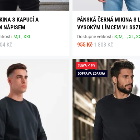
KINA S KAPUCÍ A
PÁNSKÁ ČERNÁ MIKINA S 
M NÁPISEM
VYSOKÝM LÍMCEM V1 SSZ
ikosti:
M,
L,
XXL
Dostupné velikosti:
S,
M,
L,
XL,
X
004 Kč
955 Kč
1 803 Kč
SLEVA -10%
DOPRAVA ZDARMA