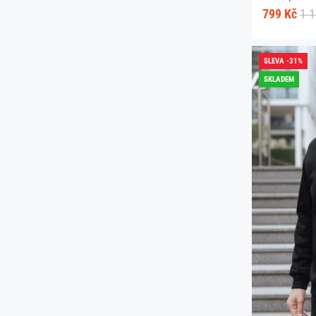
799 Kč
1 
SLEVA -31%
SKLADEM