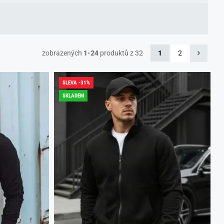
zobrazených
1-24
produktů z 32
1
2
SLEVA -31%
SKLADEM