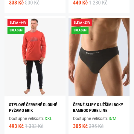
333 Kč
500 Kč
440 Kč
1 230 Kč
SLEVA -64%
SLEVA -23%
SKLADEM
SKLADEM
STYLOVÉ ČERVENÉ DLOUHÉ
ČERNÉ SLIPY S UŽŠÍMI BOKY
PYŽAMO ERIK
BAMBOO PURE LINE
Dostupné velikosti:
XXL
Dostupné velikosti:
S/M
493 Kč
1 383 Kč
305 Kč
395 Kč