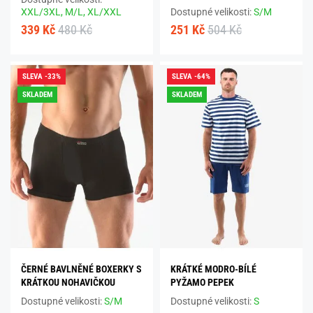
XXL/3XL,
M/L,
XL/XXL
Dostupné velikosti:
S/M
339 Kč
480 Kč
251 Kč
504 Kč
SLEVA -33%
SLEVA -64%
SKLADEM
SKLADEM
ČERNÉ BAVLNĚNÉ BOXERKY S
KRÁTKÉ MODRO-BÍLÉ
KRÁTKOU NOHAVIČKOU
PYŽAMO PEPEK
Dostupné velikosti:
S/M
Dostupné velikosti:
S