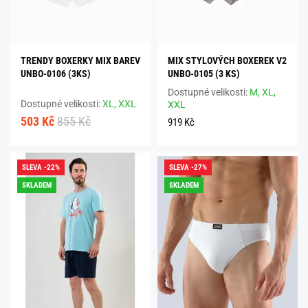
TRENDY BOXERKY MIX BAREV
MIX STYLOVÝCH BOXEREK V2
UNBO-0106 (3KS)
UNBO-0105 (3 KS)
Dostupné velikosti:
M,
XL,
Dostupné velikosti:
XL,
XXL
XXL
503 Kč
855 Kč
919 Kč
SLEVA -22%
SLEVA -27%
SKLADEM
SKLADEM