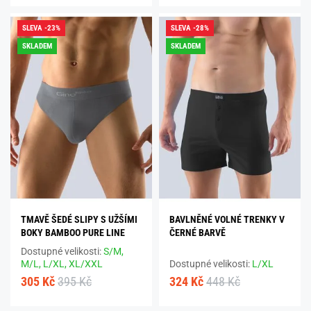
SLEVA -23%
SLEVA -28%
SKLADEM
SKLADEM
TMAVĚ ŠEDÉ SLIPY S UŽŠÍMI
BAVLNĚNÉ VOLNÉ TRENKY V
BOKY BAMBOO PURE LINE
ČERNÉ BARVĚ
Dostupné velikosti:
S/M,
M/L,
L/XL,
XL/XXL
Dostupné velikosti:
L/XL
305 Kč
395 Kč
324 Kč
448 Kč