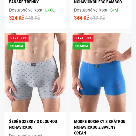
PÁNSKÉ TRENKY
NOHAVIČKOU ECO BAMBOO
Dostupné velikosti:
L/XL
Dostupné velikosti:
S/M
324 Kč
448 Kč
344 Kč
519 Kč
SLEVA -29%
SLEVA -50%
SKLADEM
SKLADEM
ŠEDÉ BOXERKY S DLOUHOU
MODRÉ BOXERKY S KRÁTKOU
NOHAVIČKOU
NOHAVIČKOU Z BAVLNY
OCEAN
Dostupné velikosti: