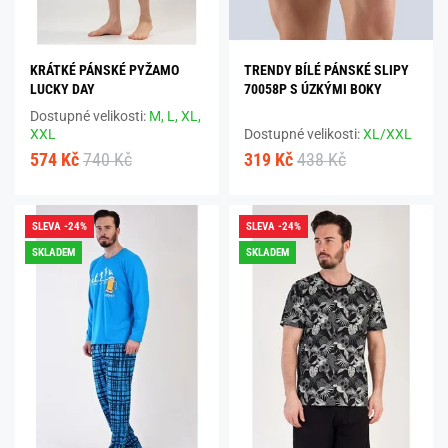
KRÁTKÉ PÁNSKÉ PYŽAMO
TRENDY BÍLÉ PÁNSKÉ SLIPY
LUCKY DAY
70058P S ÚZKÝMI BOKY
Dostupné velikosti:
M,
L,
XL,
XXL
Dostupné velikosti:
XL/XXL
574 Kč
740 Kč
319 Kč
438 Kč
SLEVA -24%
SLEVA -24%
SKLADEM
SKLADEM