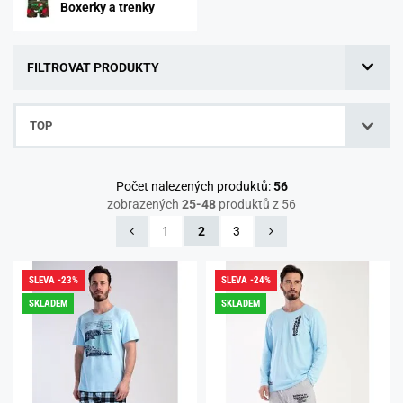
Boxerky a trenky
FILTROVAT PRODUKTY
TOP
Počet nalezených produktů:
56
zobrazených
25-48
produktů z 56
1
2
3
SLEVA -23%
SLEVA -24%
SKLADEM
SKLADEM