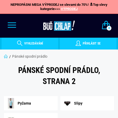
NEPROPÁSNI MEGA VÝPRODEJ se slevami do 70%! 🔝Top slevy
kategorie»»»
VÝPRODEJ
0
VYHLEDÁVÁNÍ
PŘIHLÁSIT SE
Pánské spodní prádlo
PÁNSKÉ SPODNÍ PRÁDLO,
STRANA 2
Pyžama
Slipy