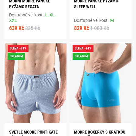
MÓDNÍ MODRÉ PÁNSKÉ
MODRÉ PÁNSKÉ PYŽAMO
PYŽAMO REGATA
SLEEP WELL
Dostupné velikosti:
L,
XL,
XXL
Dostupné velikosti:
M
639 Kč
835 Kč
829 Kč
1 083 Kč
SLEVA -28%
SLEVA -34%
SKLADEM
SKLADEM
SVĚTLE MODRÉ PUNTÍKATÉ
MODRÉ BOXERKY S KRÁTKOU