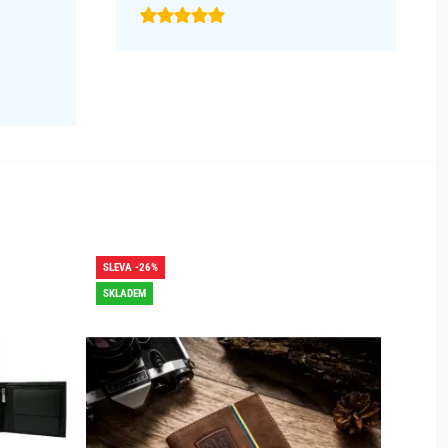
SLEVA -26%
SLEVA -
SKLADEM
SKLADE