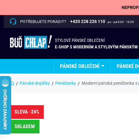
NEPROPÁ
+420 228 226 110
POTŘEBUJETE PORADIT?
po - pá 8:00 - 16:00
STYLOVÉ PÁNSKÉ OBLEČENÍ
E-SHOP S MODERNÍM A STYLOVÝM PÁNSKÝM
PÁNSKÉ OBLEČENÍ
PÁNSKÉ D
Pánské doplňky
Peněženky
Moderní pánská peněženka s
SLEVA -24%
SKLADEM