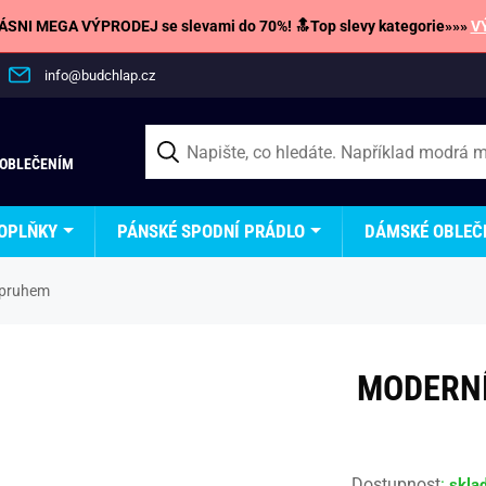
SNI MEGA VÝPRODEJ se slevami do 70%! 🔝Top slevy kategorie»»»
V
info@budchlap.cz
 OBLEČENÍM
OPLŇKY
PÁNSKÉ SPODNÍ PRÁDLO
DÁMSKÉ OBLEČ
 pruhem
MODERNÍ
Dostupnost
:
skla