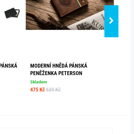
 PÁNSKÁ
MODERNÍ HNĚDÁ PÁNSKÁ
MÓDN
PENĚŽENKA PETERSON
PENĚ
Skladem
Sklad
475 Kč
639 Kč
535 K