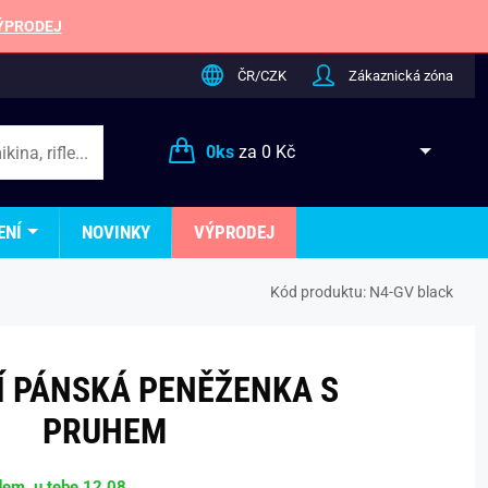
ÝPRODEJ
ČR/CZK
Zákaznická zóna
0
ks
za
0 Kč
ENÍ
NOVINKY
VÝPRODEJ
Kód produktu:
N4-GV black
 PÁNSKÁ PENĚŽENKA S
PRUHEM
dem, u tebe 12.08.