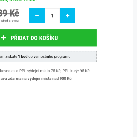
39 Kč
 před slevou
PŘIDAT DO KOŠÍKU
em získáte
1 bod
do věrnostního programu
kovna.cz a PPL výdejní místa 75 Kč, PPL kurýr 95 Kč
ava zdarma na výdejní místa nad 9
00 Kč