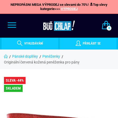
NEPROPÁSNI MEGA VÝPRODEJ se slevami do 70%! 🔝Top slevy
kategorie»»»
VÝPRODEJ
0
VYHLEDÁVÁNÍ
PŘIHLÁSIT SE
Pánské doplňky
Peněženky
Originální červená kožená peněženka pro pány
SLEVA -44%
SKLADEM