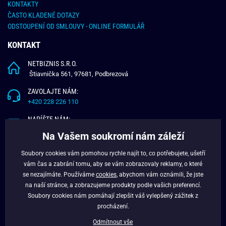
KONTAKTY
ČASTO KLADENÉ DOTAZY
ODSTOUPENÍ OD SMLOUVY - ONLINE FORMULÁŘ
KONTAKT
NETBIZNIS S.R.O.
Štiavnička 561, 97681, Podbrezová
ZAVOLAJTE NÁM:
+420 228 226 110
NAPÍŠTE NÁM:
info@budchlap.cz
Na Vašem soukromí nám záleží
UŽITEČNÉ INFORMACE
Soubory cookies vám pomohou rychle najít to, co potřebujete, ušetří
vám čas a zabrání tomu, aby se vám zobrazovaly reklamy, o které
O NÁS
se nezajímáte. Používáme
cookies
, abychom vám oznámili, že jste
VĚRNOSTNÍ PROGRAM
na naší stránce, a zobrazujeme produkty podle vašich preferencí.
BLOG
Soubory cookies nám pomáhají zlepšit váš vylepšený zážitek z
FACEBOOK
procházení.
Odmítnout vše