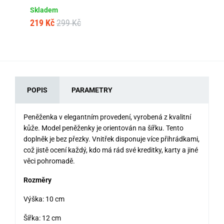
Sk
Skladem
50
219 Kč
299 Kč
POPIS
PARAMETRY
Peněženka v elegantním provedení, vyrobená z kvalitní
kůže. Model peněženky je orientován na šířku. Tento
doplněk je bez přezky. Vnitřek disponuje více přihrádkami,
což jistě ocení každý, kdo má rád své kreditky, karty a jiné
věci pohromadě.
Rozměry
Výška: 10 cm
Šířka: 12 cm