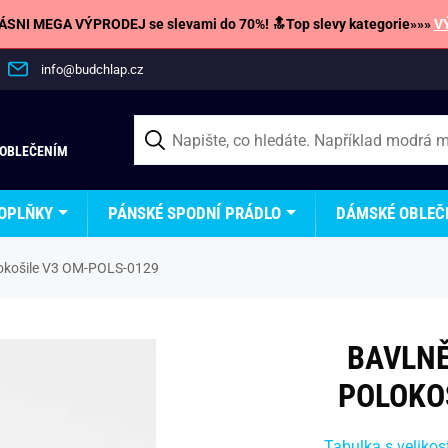
SNI MEGA VÝPRODEJ se slevami do 70%! 🔝Top slevy kategorie»»»
V
info@budchlap.cz
 OBLEČENÍM
OPLŇKY
PÁNSKÉ SPODNÍ PRÁDLO
DÁMSKÉ OBLEČ
okošile V3 OM-POLS-0129
BAVLN
POLOKO
Tabulka s velikos