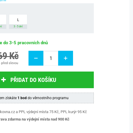
L
ní
3 - 5 dní
be do 3-5 pracovních dnů
69 Kč
 před slevou
PŘIDAT DO KOŠÍKU
em získáte
1 bod
do věrnostního programu
kovna.cz a PPL výdejní místa 75 Kč, PPL kurýr 95 Kč
ava zdarma na výdejní místa nad 9
00 Kč