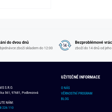
ání do dvou dnů
Bezproblémové vrác
objednávce zboží skladem do 12:00
zboží do 14 dnů od jeho 
UŽITEČNÉ INFORMACE
IS S.R.O.
O NÁS
čka 561, 97681, Podbrezová
VĚRNOSTNÍ PROGRAM
BLOG
JTE NÁM:
8 226 110