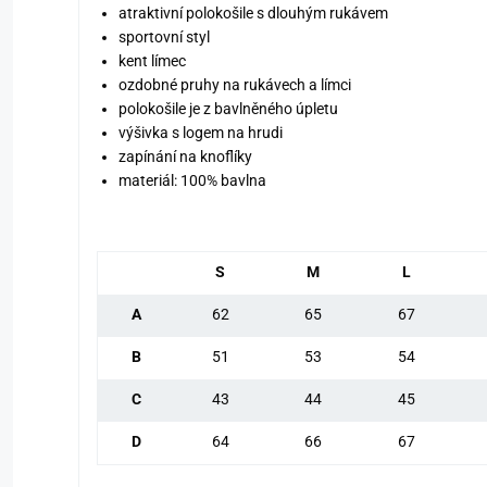
atraktivní polokošile s dlouhým rukávem
sportovní styl
kent límec
ozdobné pruhy na rukávech a límci
polokošile je z bavlněného úpletu
výšivka s logem na hrudi
zapínání na knoflíky
materiál: 100% bavlna
S
M
L
A
62
65
67
B
51
53
54
C
43
44
45
D
64
66
67