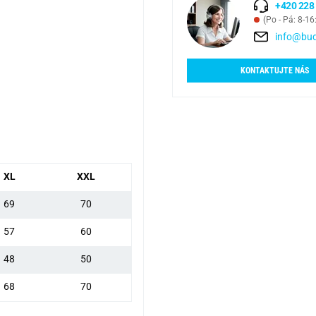
+420 228
(Po - Pá: 8-16
info@bud
KONTAKTUJTE NÁS
XL
XXL
69
70
57
60
48
50
68
70