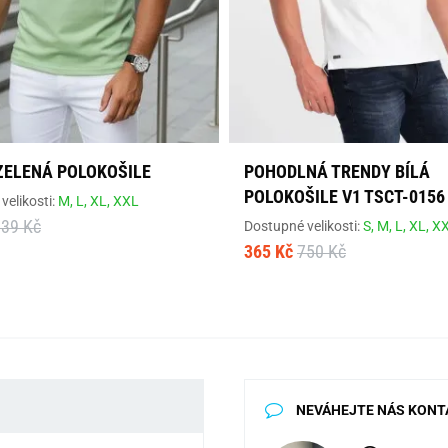
ZELENÁ POLOKOŠILE
POHODLNÁ TRENDY BÍLÁ
POLOKOŠILE V1 TSCT-0156
velikosti:
M,
L,
XL,
XXL
839 Kč
Dostupné velikosti:
S,
M,
L,
XL,
X
365 Kč
750 Kč
NEVÁHEJTE NÁS KONT