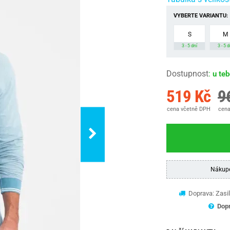
VYBERTE VARIANTU:
S
M
3 - 5 dní
3 - 5 d
Dostupnost
:
u te
519 Kč
9
cena včetně DPH
cena
Nákup
Doprava: Zasil
Dopr