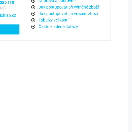
Doprava a poštovné
 226 110
Jak postupovat při výměně zboží
:00)
Jak postupovat při vrácení zboží
chlap.cz
Tabulky velikostí
Často kladené dotazy