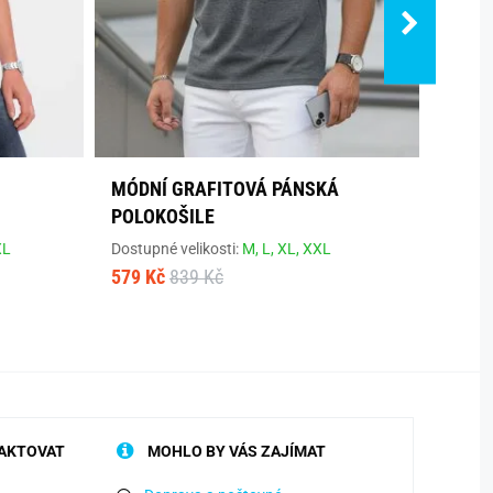
MÓDNÍ GRAFITOVÁ PÁNSKÁ
MÓDN
POLOKOŠILE
Dostup
578 K
XL
Dostupné velikosti:
M,
L,
XL,
XXL
579 Kč
839 Kč
AKTOVAT
MOHLO BY VÁS ZAJÍMAT