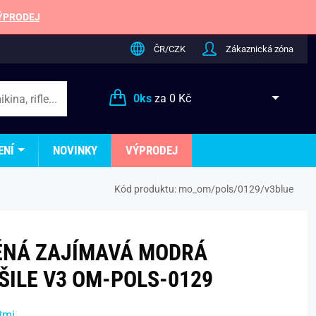
ÝPRODEJ
ČR/CZK
Zákaznická zóna
0
ks
za
0 Kč
ENÍ
NOVINKY
VÝPRODEJ
Kód produktu:
mo_om/pols/0129/v3blue
ĚNÁ ZAJÍMAVÁ MODRÁ
ŠILE V3 OM-POLS-0129
tmi