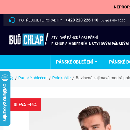
NEPROPÁ
+420 228 226 110
POTŘEBUJETE PORADIT?
po - pá 8:00 - 16:00
STYLOVÉ PÁNSKÉ OBLEČENÍ
E-SHOP S MODERNÍM A STYLOVÝM PÁNSKÝM
PÁNSKÉ OBLEČENÍ
PÁNSKÉ D
Pánské oblečení
Polokošile
Bavlněná zajímavá modrá pol
SLEVA -46%