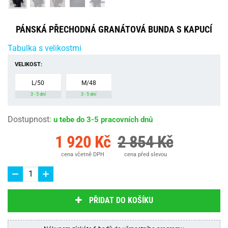
PÁNSKÁ PŘECHODNÁ GRANÁTOVÁ BUNDA S KAPUCÍ
Tabulka s velikostmi
VELIKOST:
L/50
M/48
3 - 5 dní
3 - 5 dní
Dostupnost
:
u tebe do 3-5 pracovních dnů
1 920 Kč
2 854 Kč
cena včetně DPH
cena před slevou
PŘIDAT DO KOŠÍKU