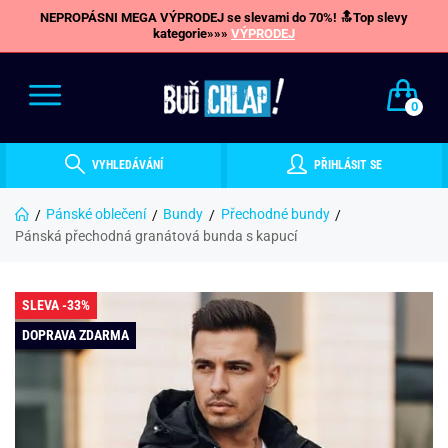
NEPROPÁSNI MEGA VÝPRODEJ se slevami do 70%! 🔝Top slevy
kategorie»»»
VÝPRODEJ
0
VYHLEDÁVÁNÍ
PŘIHLÁSIT SE
Pánské oblečení
Bundy
Přechodné bundy
Pánská přechodná granátová bunda s kapucí
SLEVA -33%
DOPRAVA ZDARMA