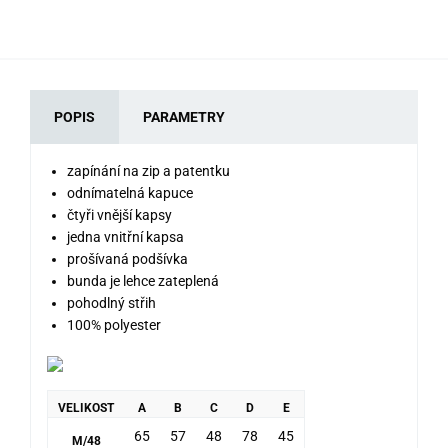
POPIS
PARAMETRY
zapínání na zip a patentku
odnímatelná kapuce
čtyři vnější kapsy
jedna vnitřní kapsa
prošívaná podšívka
bunda je lehce zateplená
pohodlný střih
100% polyester
VELIKOST
A
B
C
D
E
65
57
48
78
45
M/48