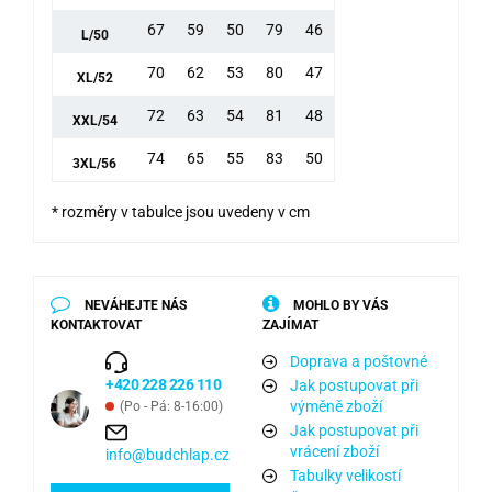
67
59
50
79
46
L/50
70
62
53
80
47
XL/52
72
63
54
81
48
XXL/54
74
65
55
83
50
3XL/56
* rozměry v tabulce jsou uvedeny v cm
NEVÁHEJTE NÁS
MOHLO BY VÁS
KONTAKTOVAT
ZAJÍMAT
Doprava a poštovné
+420 228 226 110
Jak postupovat při
výměně zboží
(Po - Pá: 8-16:00)
Jak postupovat při
vrácení zboží
info@budchlap.cz
Tabulky velikostí