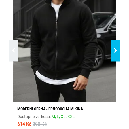
MODERNÍ ČERNÁ JEDNODUCHÁ MIKINA
ČE
Dostupné velikosti:
M,
L,
XL,
XXL
Dos
614 Kč
890 Kč
44