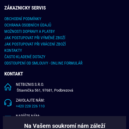
ZÁKAZNICKY SERVIS
OBCHODNÍ PODMÍNKY
OCHRANA OSOBNÍCH ÚDAJŮ
MOŽNOSTI DOPRAVY A PLATBY
JAK POSTUPOVAT PŘI VÝMĚNĚ ZBOŽÍ
JAK POSTUPOVAT PŘI VRÁCENÍ ZBOŽÍ
KONTAKTY
ČASTO KLADENÉ DOTAZY
ODSTOUPENÍ OD SMLOUVY - ONLINE FORMULÁŘ
KONTAKT
NETBIZNIS S.R.O.
Štiavnička 561, 97681, Podbrezová
ZAVOLAJTE NÁM:
+420 228 226 110
NAPÍŠTE NÁM:
info@budchlap.cz
Na Vašem soukromí nám záleží