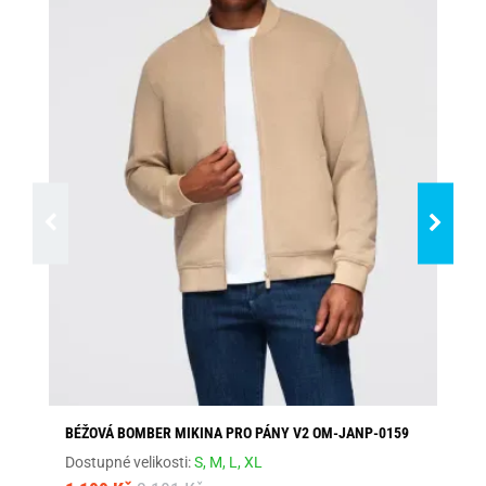
BÉŽOVÁ BOMBER MIKINA PRO PÁNY V2 OM-JANP-0159
PR
Dostupné velikosti:
S,
M,
L,
XL
Dos