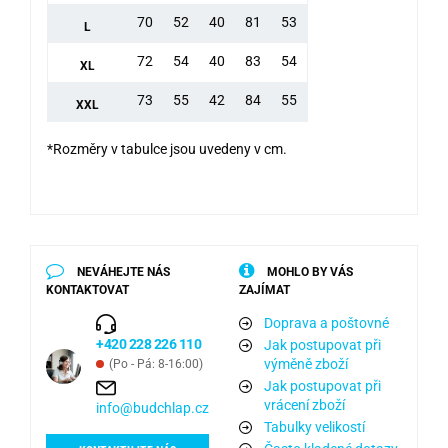
70
52
40
81
53
L
72
54
40
83
54
XL
73
55
42
84
55
XXL
*Rozměry v tabulce jsou uvedeny v cm.
NEVÁHEJTE NÁS
MOHLO BY VÁS
KONTAKTOVAT
ZAJÍMAT
Doprava a poštovné
+420 228 226 110
Jak postupovat při
výměně zboží
(Po - Pá: 8-16:00)
Jak postupovat při
vrácení zboží
info@budchlap.cz
Tabulky velikostí