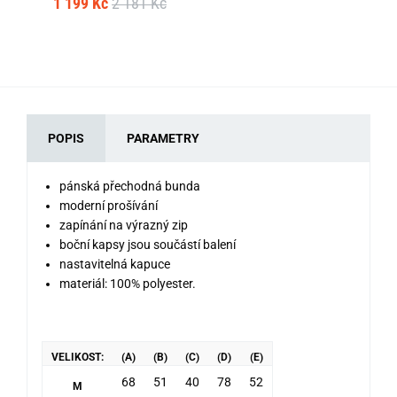
1 199 Kč
2 181 Kč
1 
POPIS
PARAMETRY
pánská přechodná bunda
moderní prošívání
zapínání na výrazný zip
boční kapsy jsou součástí balení
nastavitelná kapuce
materiál: 100% polyester.
VELIKOST:
(A)
(B)
(C)
(D)
(E)
68
51
40
78
52
M