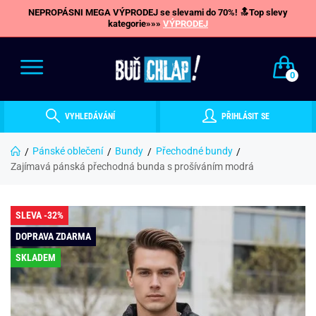
NEPROPÁSNI MEGA VÝPRODEJ se slevami do 70%! 🔝Top slevy
kategorie»»»
VÝPRODEJ
0
VYHLEDÁVÁNÍ
PŘIHLÁSIT SE
Pánské oblečení
Bundy
Přechodné bundy
Zajímavá pánská přechodná bunda s prošíváním modrá
SLEVA -32%
DOPRAVA ZDARMA
SKLADEM