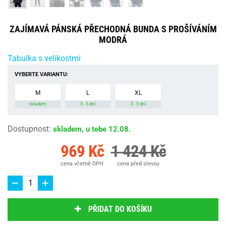
ZAJÍMAVÁ PÁNSKÁ PŘECHODNÁ BUNDA S PROŠÍVÁNÍM
MODRÁ
Tabulka s velikostmi
VYBERTE VARIANTU:
M
L
XL
skladem
3 - 5 dní
3 - 5 dní
Dostupnost
:
skladem, u tebe 12.08.
969 Kč
1 424 Kč
cena včetně DPH
cena před slevou
PŘIDAT DO KOŠÍKU