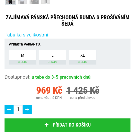
ZAJÍMAVÁ PÁNSKÁ PŘECHODNÁ BUNDA S PROŠÍVÁNÍM
ŠEDÁ
Tabulka s velikostmi
VYBERTE VARIANTU:
M
L
XL
3 - 5 dní
3 - 5 dní
3 - 5 dní
Dostupnost
:
u tebe do 3-5 pracovních dnů
969 Kč
1 425 Kč
cena včetně DPH
cena před slevou
PŘIDAT DO KOŠÍKU