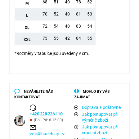
68
51
40
78
52
M
70
52
40
81
53
L
72
54
40
83
54
XL
73
55
42
84
55
XXL
*Rozměry v tabulce jsou uvedeny v cm.
NEVÁHEJTE NÁS
MOHLO BY VÁS
KONTAKTOVAT
ZAJÍMAT
Doprava a poštovné
+420 228 226 110
Jak postupovat při
výměně zboží
(Po - Pá: 8-16:00)
Jak postupovat při
vrácení zboží
info@budchlap.cz