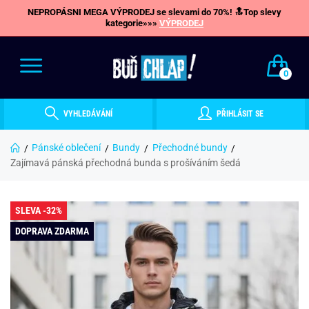
NEPROPÁSNI MEGA VÝPRODEJ se slevami do 70%! 🔝Top slevy
kategorie»»»
VÝPRODEJ
0
VYHLEDÁVÁNÍ
PŘIHLÁSIT SE
Pánské oblečení
Bundy
Přechodné bundy
Zajímavá pánská přechodná bunda s prošíváním šedá
SLEVA -32%
DOPRAVA ZDARMA