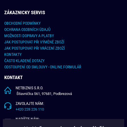
ZÁKAZNICKY SERVIS
OBCHODNÍ PODMÍNKY
OCHRANA OSOBNÍCH ÚDAJŮ
MOŽNOSTI DOPRAVY A PLATBY
JAK POSTUPOVAT PŘI VÝMĚNĚ ZBOŽÍ
JAK POSTUPOVAT PŘI VRÁCENÍ ZBOŽÍ
KONTAKTY
ČASTO KLADENÉ DOTAZY
ODSTOUPENÍ OD SMLOUVY - ONLINE FORMULÁŘ
KONTAKT
NETBIZNIS S.R.O.
Štiavnička 561, 97681, Podbrezová
ZAVOLAJTE NÁM:
+420 228 226 110
NAPÍŠTE NÁM:
info@budchlap.cz