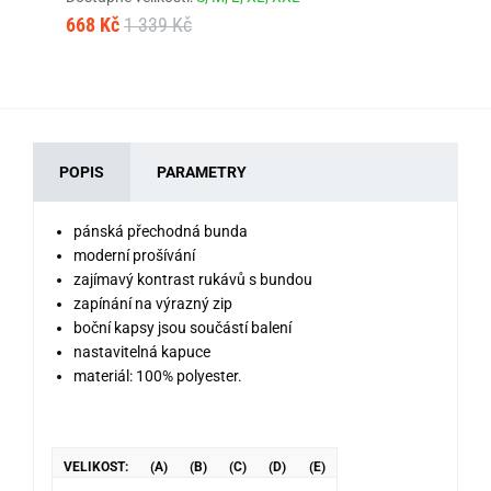
668 Kč
1 339 Kč
72
POPIS
PARAMETRY
pánská přechodná bunda
moderní prošívání
zajímavý kontrast rukávů s bundou
zapínání na výrazný zip
boční kapsy jsou součástí balení
nastavitelná kapuce
materiál: 100% polyester.
VELIKOST:
(A)
(B)
(C)
(D)
(E)