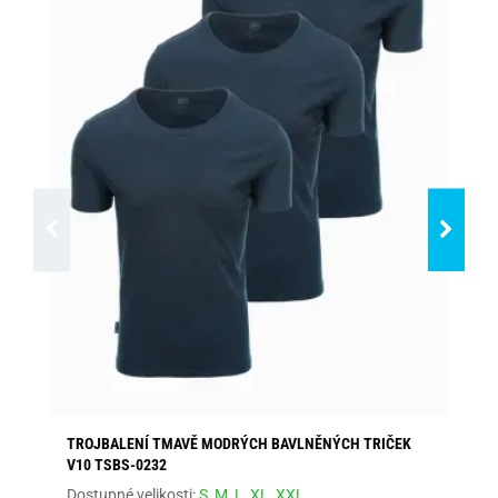
TROJBALENÍ TMAVĚ MODRÝCH BAVLNĚNÝCH TRIČEK
TR
V10 TSBS-0232
LO
Dostupné velikosti:
S,
M,
L,
XL,
XXL
Dos