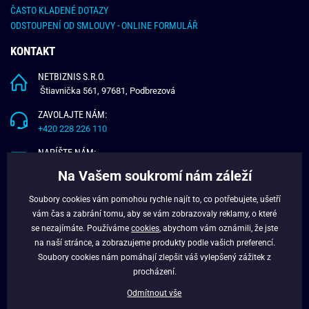
ČASTO KLADENÉ DOTAZY
ODSTOUPENÍ OD SMLOUVY - ONLINE FORMULÁŘ
KONTAKT
NETBIZNIS S.R.O.
Štiavnička 561, 97681, Podbrezová
ZAVOLAJTE NÁM:
+420 228 226 110
NAPÍŠTE NÁM:
info@budchlap.cz
Na Vašem soukromí nám záleží
UŽITEČNÉ INFORMACE
Soubory cookies vám pomohou rychle najít to, co potřebujete, ušetří
vám čas a zabrání tomu, aby se vám zobrazovaly reklamy, o které
O NÁS
se nezajímáte. Používáme
cookies
, abychom vám oznámili, že jste
VĚRNOSTNÍ PROGRAM
na naší stránce, a zobrazujeme produkty podle vašich preferencí.
BLOG
Soubory cookies nám pomáhají zlepšit váš vylepšený zážitek z
FACEBOOK
procházení.
Odmítnout vše