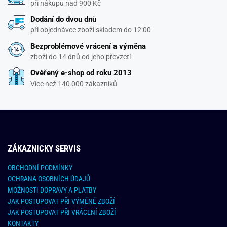
při nákupu nad 900 Kč
Dodání do dvou dnů
při objednávce zboží skladem do 12:00
Bezproblémové vrácení a výměna
zboží do 14 dnů od jeho převzetí
Ověřený e-shop od roku 2013
Více než 140 000 zákazníků
ZÁKAZNICKY SERVIS
OBCHODNÍ PODMÍNKY
OCHRANA OSOBNÍCH ÚDAJŮ
MOŽNOSTI DOPRAVY A PLATBY
JAK POSTUPOVAT PŘI VÝMĚNĚ ZBOŽÍ
JAK POSTUPOVAT PŘI VRÁCENÍ ZBOŽÍ
KONTAKTY