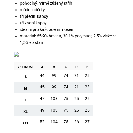
pohodlný, mírně zúžený střih
módní oděrky
tři přední kapsy
tři zadní kapsy
ideální pro každodenní nošení
materiál: 65,9% bavlna, 30,1% polyester, 2,5% viskóza,
1,5% elastan
VELIKOST
A
B
C
D
E
44
99
74
21
23
S
45
99
74
21
23
M
47
103
75
25
25
L
49
103
75
25
26
XL
52
104
75
26
27
XXL