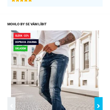
MOHLO BY SE VÁM LÍBIT
SLEVA -32%
SLE
DOPRAVA ZDARMA
DO
SKLADEM