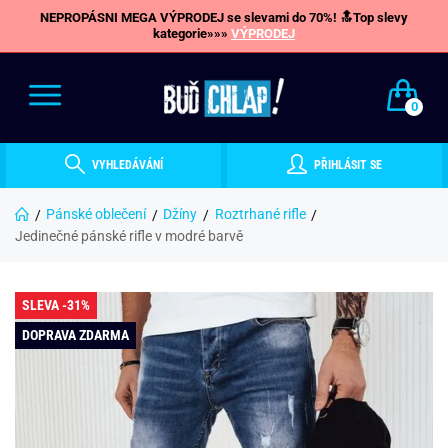
NEPROPÁSNI MEGA VÝPRODEJ se slevami do 70%! 🔝Top slevy
kategorie»»»
VÝPRODEJ
0
VYHLEDÁVÁNÍ
PŘIHLÁSIT SE
Pánské oblečení
Džíny
Roztrhané rifle
Jedinečné pánské rifle v modré barvě
SLEVA -31%
DOPRAVA ZDARMA