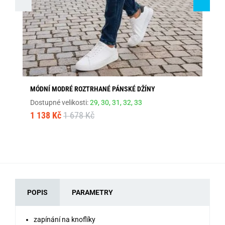
MÓDNÍ MODRÉ ROZTRHANÉ PÁNSKÉ DŽÍNY
ST
Dostupné velikosti:
29,
30,
31,
32,
33
Dos
1 138 Kč
1 678 Kč
1 
POPIS
PARAMETRY
zapínání na knoflíky