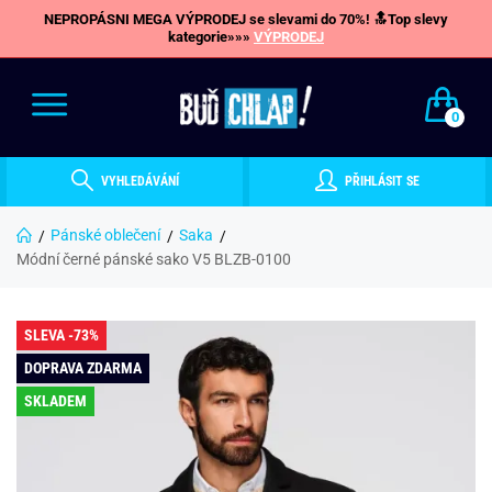
NEPROPÁSNI MEGA VÝPRODEJ se slevami do 70%! 🔝Top slevy
kategorie»»»
VÝPRODEJ
0
VYHLEDÁVÁNÍ
PŘIHLÁSIT SE
Pánské oblečení
Saka
Módní černé pánské sako V5 BLZB-0100
SLEVA -73%
DOPRAVA ZDARMA
SKLADEM