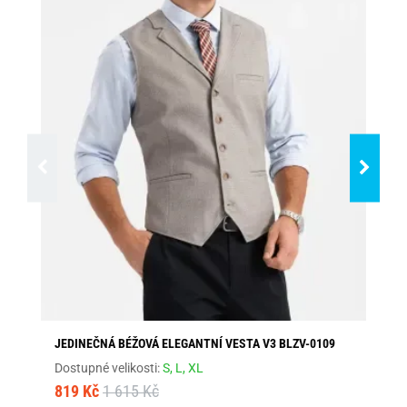
JEDINEČNÁ BÉŽOVÁ ELEGANTNÍ VESTA V3 BLZV-0109
ST
Dostupné velikosti:
S,
L,
XL
Dos
819 Kč
1 615 Kč
2 