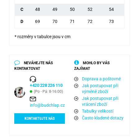
C
48
49
50
52
54
D
69
70
71
72
73
* rozměry v tabulce jsou v cm
NEVÁHEJTE NÁS
MOHLO BY VÁS
KONTAKTOVAT
ZAJÍMAT
Doprava a poštovné
+420 228 226 110
Jak postupovat při
výměně zboží
(Po - Pá: 8-16:00)
Jak postupovat při
vrácení zboží
info@budchlap.cz
Tabulky velikostí
Často kladené dotazy
KONTAKTUJTE NÁS