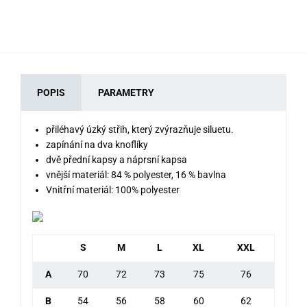
POPIS
PARAMETRY
přiléhavý úzký střih, který zvýrazňuje siluetu.
zapínání na dva knoflíky
dvě přední kapsy a náprsní kapsa
vnější materiál: 84 % polyester, 16 % bavlna
Vnitřní materiál: 100% polyester
S
M
L
XL
XXL
A
70
72
73
75
76
B
54
56
58
60
62