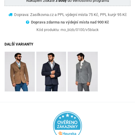
Nákupem získáte
3 body
do věrnostního programu
Doprava: Zasilkovna.cz a PPL výdejní místa 75 Kč, PPL kurýr 95 Kč
Doprava zdarma na výdejní místa nad 9
00 Kč
Kód produktu:
mo_blzb/0100/v5black
DALŠÍ VARIANTY