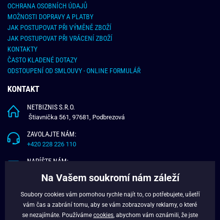
OCHRANA OSOBNÍCH ÚDAJŮ
MOŽNOSTI DOPRAVY A PLATBY
JAK POSTUPOVAT PŘI VÝMĚNĚ ZBOŽÍ
JAK POSTUPOVAT PŘI VRÁCENÍ ZBOŽÍ
KONTAKTY
ČASTO KLADENÉ DOTAZY
ODSTOUPENÍ OD SMLOUVY - ONLINE FORMULÁŘ
KONTAKT
NETBIZNIS S.R.O.
Štiavnička 561, 97681, Podbrezová
ZAVOLAJTE NÁM:
+420 228 226 110
NAPÍŠTE NÁM:
info@budchlap.cz
Na Vašem soukromí nám záleží
UŽITEČNÉ INFORMACE
Soubory cookies vám pomohou rychle najít to, co potřebujete, ušetří
vám čas a zabrání tomu, aby se vám zobrazovaly reklamy, o které
O NÁS
se nezajímáte. Používáme
cookies
, abychom vám oznámili, že jste
VĚRNOSTNÍ PROGRAM