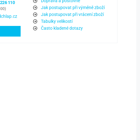
Doprava a poštovné
 226 110
Jak postupovat při výměně zboží
:00)
Jak postupovat při vrácení zboží
chlap.cz
Tabulky velikostí
Často kladené dotazy