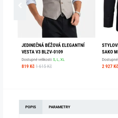
JEDINEČNÁ BÉŽOVÁ ELEGANTNÍ
STYLOV
VESTA V3 BLZV-0109
SAKO M
Dostupné velikosti:
S,
L,
XL
Dostupné 
819 Kč
1 615 Kč
2 927 K
POPIS
PARAMETRY