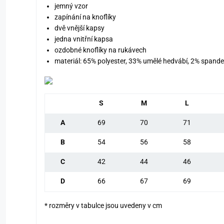
jemný vzor
zapínání na knoflíky
dvě vnější kapsy
jedna vnitřní kapsa
ozdobné knoflíky na rukávech
materiál: 65% polyester, 33% umělé hedvábí, 2% spand
S
M
L
A
69
70
71
B
54
56
58
C
42
44
46
D
66
67
69
* rozměry v tabulce jsou uvedeny v cm