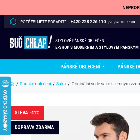
NEPROPÁ
+420 228 226 110
POTŘEBUJETE PORADIT?
po - pá 8:00 - 16:00
STYLOVÉ PÁNSKÉ OBLEČENÍ
E-SHOP S MODERNÍM A STYLOVÝM PÁNSKÝM
PÁNSKÉ OBLEČENÍ
PÁNSKÉ D
Pánské oblečení
Saka
Originální šedé sako s jemným vz
SLEVA -41%
DOPRAVA ZDARMA