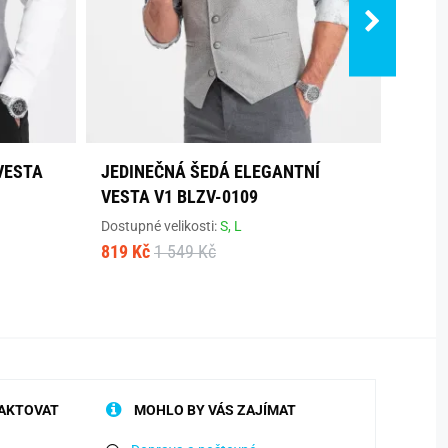
VESTA
JEDINEČNÁ ŠEDÁ ELEGANTNÍ
ČERN
VESTA V1 BLZV-0109
ÚZKÝ
Dostupné velikosti:
S,
L
Dostup
819 Kč
1 549 Kč
873 K
AKTOVAT
MOHLO BY VÁS ZAJÍMAT