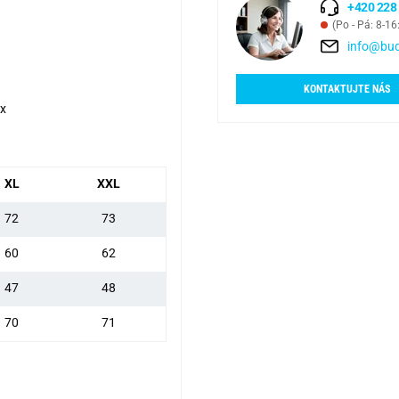
+420 228
(Po - Pá: 8-16
info@bud
KONTAKTUJTE NÁS
ex
XL
XXL
72
73
60
62
47
48
70
71