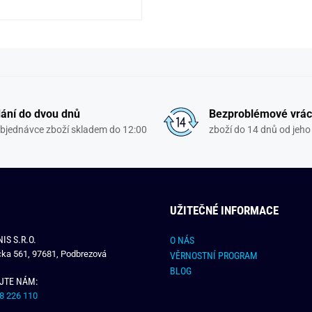
ání do dvou dnů
Bezproblémové vrác
objednávce zboží skladem do 12:00
zboží do 14 dnů od jeho 
UŽITEČNÉ INFORMACE
IS S.R.O.
O NÁS
čka 561, 97681, Podbrezová
VĚRNOSTNÍ PROGRAM
BLOG
JTE NÁM:
8 226 110