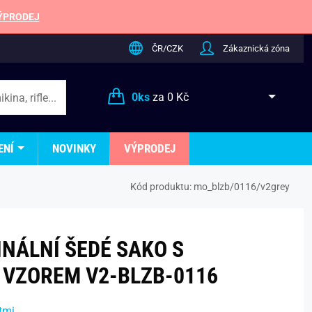
ÝPRODEJ
ČR/CZK
Zákaznická zóna
0
ks
za
0 Kč
ENÍ
NOVINKY
VÝPRODEJ
Kód produktu:
mo_blzb/0116/v2grey
INÁLNÍ ŠEDÉ SAKO S
VZOREM V2-BLZB-0116
tmi