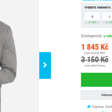
VYBERTE VARIANTU:
S
L
3 - 5 dní
3 - 5 d
Dostupnost
:
u te
1 845 Kč
cena včetně DPH
3 150 Kč
cena před slevou
Nákupe
Doprava: Zasil