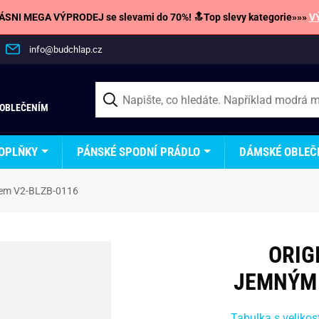
SNI MEGA VÝPRODEJ se slevami do 70%! 🔝Top slevy kategorie»»»
V
info@budchlap.cz
 OBLEČENÍM
OPLŇKY
PÁNSKÉ SPODNÍ PRÁDLO
DÁMSKÉ OBLEČ
orem V2-BLZB-0116
ORIG
JEMNÝM 
Tabulka s velikos