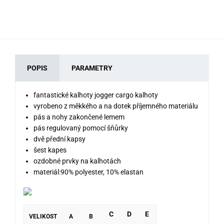
POPIS
PARAMETRY
fantastické kalhoty jogger cargo kalhoty
vyrobeno z měkkého a na dotek příjemného materiálu
pás a nohy zakončené lemem
pás regulovaný pomocí šňůrky
dvě přední kapsy
šest kapes
ozdobné prvky na kalhotách
materiál:90% polyester, 10% elastan
C
D
E
VELIKOST
A
B