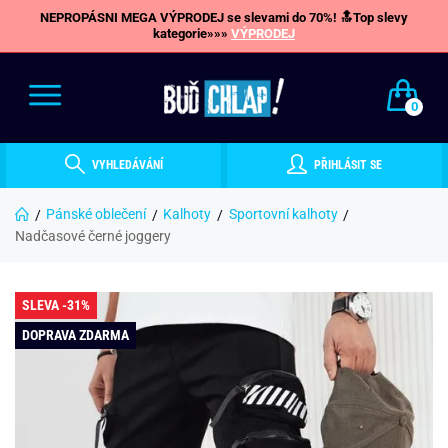
NEPROPÁSNI MEGA VÝPRODEJ se slevami do 70%! 🔝Top slevy
kategorie»»»
VÝPRODEJ
0
VYHLEDÁVÁNÍ
PŘIHLÁSIT SE
Pánské oblečení
Kalhoty
Sportovní kalhoty
Nadčasové černé joggery
SLEVA -31%
DOPRAVA ZDARMA