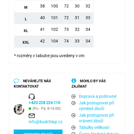
38
100
72
30
32
M
40
101
72
31
33
L
41
102
73
32
34
XL
42
104
74
33
34
XXL
* rozměry v tabulce jsou uvedeny v cm
NEVÁHEJTE NÁS
MOHLO BY VÁS
KONTAKTOVAT
ZAJÍMAT
Doprava a poštovné
+420 228 226 110
Jak postupovat při
výměně zboží
(Po - Pá: 8-16:00)
Jak postupovat při
vrácení zboží
info@budchlap.cz
Tabulky velikostí
Často kladené dotazy