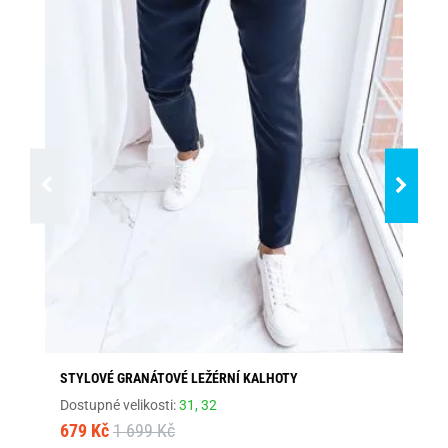
STYLOVÉ GRANÁTOVÉ LEŽÉRNÍ KALHOTY
SV
Dostupné velikosti:
31,
32
Dos
679 Kč
1 699 Kč
90