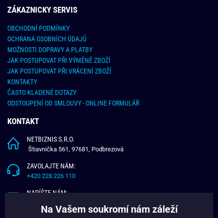
ZÁKAZNICKY SERVIS
OBCHODNÍ PODMÍNKY
OCHRANA OSOBNÍCH ÚDAJŮ
MOŽNOSTI DOPRAVY A PLATBY
JAK POSTUPOVAT PŘI VÝMĚNĚ ZBOŽÍ
JAK POSTUPOVAT PŘI VRÁCENÍ ZBOŽÍ
KONTAKTY
ČASTO KLADENÉ DOTAZY
ODSTOUPENÍ OD SMLOUVY - ONLINE FORMULÁŘ
KONTAKT
NETBIZNIS S.R.O.
Štiavnička 561, 97681, Podbrezová
ZAVOLAJTE NÁM:
+420 228 226 110
NAPÍŠTE NÁM:
info@budchlap.cz
Na Vašem soukromí nám záleží