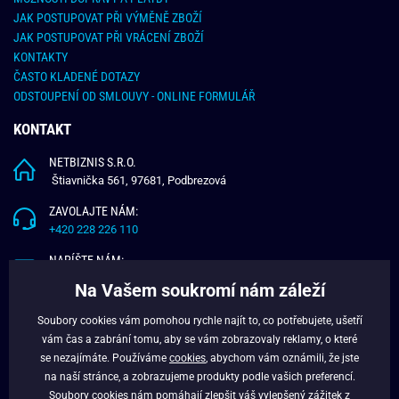
JAK POSTUPOVAT PŘI VÝMĚNĚ ZBOŽÍ
JAK POSTUPOVAT PŘI VRÁCENÍ ZBOŽÍ
KONTAKTY
ČASTO KLADENÉ DOTAZY
ODSTOUPENÍ OD SMLOUVY - ONLINE FORMULÁŘ
KONTAKT
NETBIZNIS S.R.O.
Štiavnička 561, 97681, Podbrezová
ZAVOLAJTE NÁM:
+420 228 226 110
NAPÍŠTE NÁM:
info@budchlap.cz
Na Vašem soukromí nám záleží
UŽITEČNÉ INFORMACE
Soubory cookies vám pomohou rychle najít to, co potřebujete, ušetří
vám čas a zabrání tomu, aby se vám zobrazovaly reklamy, o které
O NÁS
se nezajímáte. Používáme
cookies
, abychom vám oznámili, že jste
VĚRNOSTNÍ PROGRAM
na naší stránce, a zobrazujeme produkty podle vašich preferencí.
BLOG
Soubory cookies nám pomáhají zlepšit váš vylepšený zážitek z