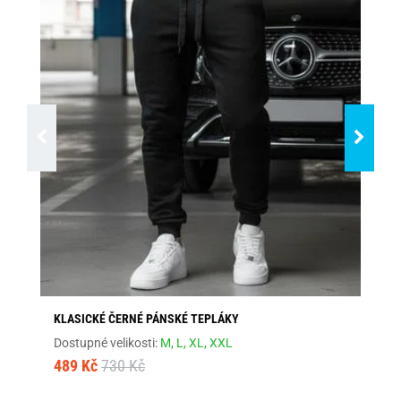
KLASICKÉ ČERNÉ PÁNSKÉ TEPLÁKY
MO
Dostupné velikosti:
M,
L,
XL,
XXL
Dos
489 Kč
730 Kč
68