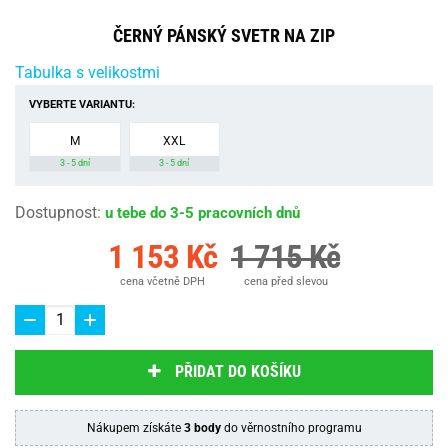
ČERNÝ PÁNSKÝ SVETR NA ZIP
Tabulka s velikostmi
VYBERTE VARIANTU:
M
XXL
3 - 5 dní
3 - 5 dní
Dostupnost
:
u tebe do 3-5 pracovních dnů
1 153 Kč
1 715 Kč
cena včetně DPH
cena před slevou
PŘIDAT DO KOŠÍKU
Nákupem získáte
3 body
do věrnostního programu