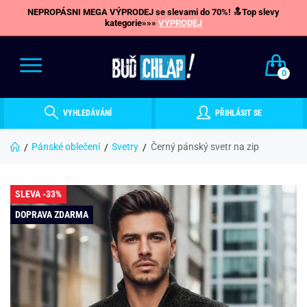
NEPROPÁSNI MEGA VÝPRODEJ se slevami do 70%! 🔝Top slevy
kategorie»»»
VÝPRODEJ
0
VYHLEDÁVÁNÍ
PŘIHLÁSIT SE
Pánské oblečení
Svetry
Černý pánský svetr na zip
SLEVA -33%
DOPRAVA ZDARMA