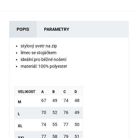
POPIS
PARAMETRY
stylový svetr na zip
límec se stojáčkem
ideální pro běžné nošení
materiál: 100% polyester
VELIKOST
A
B
C
D
67
49
74
48
M
70
52
76
49
L
74
55
77
50
XL
77
58
79
51
XXL