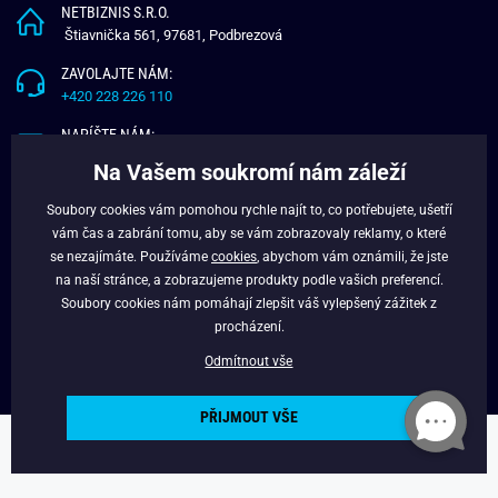
NETBIZNIS S.R.O.
Štiavnička 561, 97681, Podbrezová
ZAVOLAJTE NÁM:
+420 228 226 110
NAPÍŠTE NÁM:
info@budchlap.cz
Na Vašem soukromí nám záleží
UŽITEČNÉ INFORMACE
Soubory cookies vám pomohou rychle najít to, co potřebujete, ušetří
vám čas a zabrání tomu, aby se vám zobrazovaly reklamy, o které
O NÁS
se nezajímáte. Používáme
cookies
, abychom vám oznámili, že jste
VĚRNOSTNÍ PROGRAM
na naší stránce, a zobrazujeme produkty podle vašich preferencí.
BLOG
Soubory cookies nám pomáhají zlepšit váš vylepšený zážitek z
FACEBOOK
procházení.
Odmítnout vše
PŘIJMOUT VŠE
Copyright © 2024 - Budchlap.cz Všechna práva vyhrazena. webdesign ©
litvanyi.sk