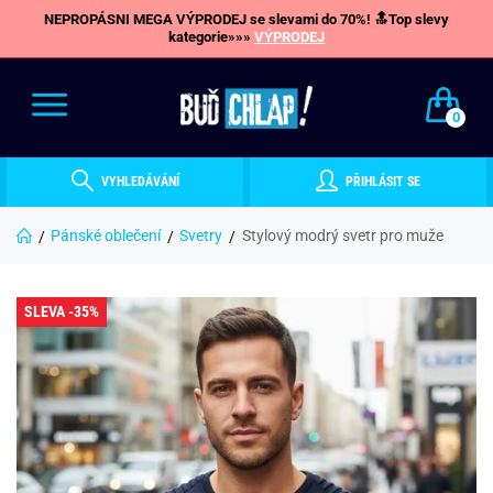
NEPROPÁSNI MEGA VÝPRODEJ se slevami do 70%! 🔝Top slevy
kategorie»»»
VÝPRODEJ
0
VYHLEDÁVÁNÍ
PŘIHLÁSIT SE
Pánské oblečení
Svetry
Stylový modrý svetr pro muže
SLEVA -35%