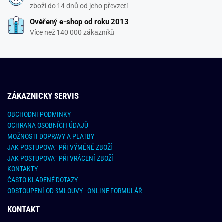
zboží do 14 dnů od jeho převzetí
Ověřený e-shop od roku 2013
Více než 140 000 zákazníků
ZÁKAZNICKY SERVIS
OBCHODNÍ PODMÍNKY
OCHRANA OSOBNÍCH ÚDAJŮ
MOŽNOSTI DOPRAVY A PLATBY
JAK POSTUPOVAT PŘI VÝMĚNĚ ZBOŽÍ
JAK POSTUPOVAT PŘI VRÁCENÍ ZBOŽÍ
KONTAKTY
ČASTO KLADENÉ DOTAZY
ODSTOUPENÍ OD SMLOUVY - ONLINE FORMULÁŘ
KONTAKT