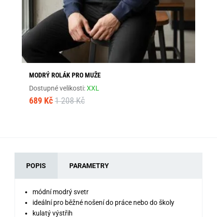
MODRÝ ROLÁK PRO MUŽE
ČE
Dostupné velikosti:
XXL
Dos
689 Kč
1 208 Kč
79
POPIS
PARAMETRY
módní modrý svetr
ideální pro běžné nošení do práce nebo do školy
kulatý výstřih