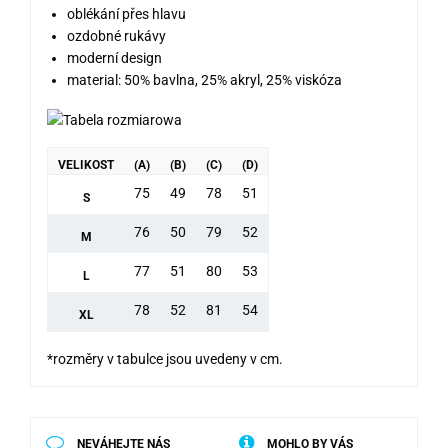
oblékání přes hlavu
ozdobné rukávy
moderní design
material: 50% bavlna, 25% akryl, 25% viskóza
VELIKOST
(A)
(B)
(C)
(D)
75
49
78
51
S
76
50
79
52
M
77
51
80
53
L
78
52
81
54
XL
*rozměry v tabulce jsou uvedeny v cm.
NEVÁHEJTE NÁS
MOHLO BY VÁS