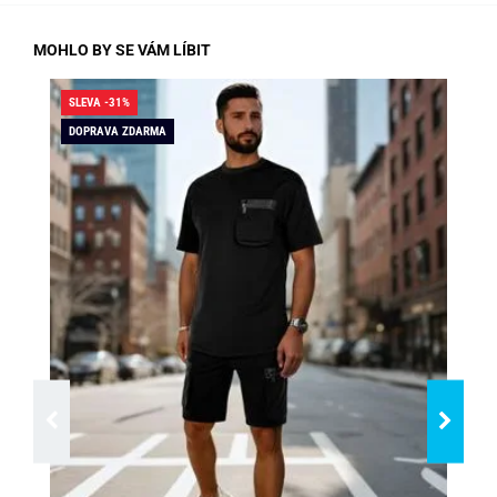
MOHLO BY SE VÁM LÍBIT
SLEVA -31%
SLE
DOPRAVA ZDARMA
DO