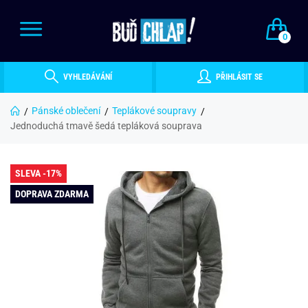
0
VYHLEDÁVÁNÍ
PŘIHLÁSIT SE
Pánské oblečení
Teplákové soupravy
Jednoduchá tmavě šedá tepláková souprava
SLEVA -17%
DOPRAVA ZDARMA