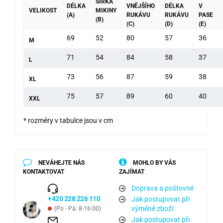
ŠÍŘKA
DÉLKA
VNĚJŠÍHO
DÉLKA
V
VELIKOST
MIKINY
(A)
RUKÁVU
RUKÁVU
PASE
(B)
(C)
(D)
(E)
69
52
80
57
36
M
71
54
84
58
37
L
73
56
87
59
38
XL
75
57
89
60
40
XXL
* rozměry v tabulce jsou v cm
NEVÁHEJTE NÁS
MOHLO BY VÁS
KONTAKTOVAT
ZAJÍMAT
Doprava a poštovné
+420 228 226 110
Jak postupovat při
výměně zboží
(Po - Pá: 8-16:00)
Jak postupovat při