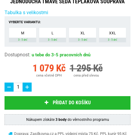
JEDNODUCHÁ TMAVĚ ŠEDÁ TEPLÁKOVÁ SOUPRAVA
Tabulka s velikostmi
VYBERTE VARIANTU:
M
L
XL
XXL
3 - 5 dní
3 - 5 dní
3 - 5 dní
3 - 5 dní
Dostupnost
:
u tebe do 3-5 pracovních dnů
1 079 Kč
1 295 Kč
cena včetně DPH
cena před slevou
PŘIDAT DO KOŠÍKU
Nákupem získáte
3 body
do věrnostního programu
Doprava: Zasilkovna.cz a PPL výdejní místa 75 Kč, PPL kurýr 95 Kč