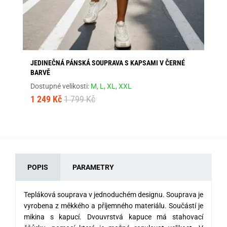
JEDINEČNÁ PÁNSKÁ SOUPRAVA S KAPSAMI V ČERNÉ
MA
BARVĚ
Dos
Dostupné velikosti:
M,
L,
XL,
XXL
1 
1 249 Kč
1 799 Kč
POPIS
PARAMETRY
Tepláková souprava v jednoduchém designu. Souprava je
vyrobena z měkkého a příjemného materiálu. Součástí je
mikina s kapucí. Dvouvrstvá kapuce má stahovací