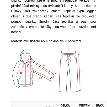
šňůrku, pomocí které je možné regulovat velikost. V
přední části mikiny jsou dvě vnější kapsy. Spodní část a
rukávy jsou zakončeny lemem. Tepláky typu jogger
obsahují dvě přední kapsy. Pas tepláků lze regulovat
pomocí šňůrky. Spodní část tepláků a pas jsou
zakončeny lemem. Tepláky jsou vhodné pro každodenní
nošení.
Materiálové složení: 65 % bavlna, 35 % polyester
DÉLKA
VNITŘNÍ
ŠÍŘKA