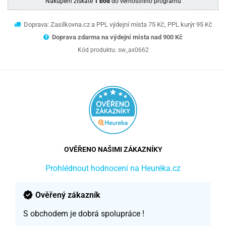
Nákupem získáte
1 bod
do věrnostního programu
Doprava: Zasilkovna.cz a PPL výdejní místa 75 Kč, PPL kurýr 95 Kč
Doprava zdarma na výdejní místa nad 9
00 Kč
Kód produktu:
sw_ax0662
OVĚŘENO NAŠIMI ZÁKAZNÍKY
Prohlédnout hodnocení na Heuréka.cz
Ověřený zákazník
S obchodem je dobrá spolupráce !