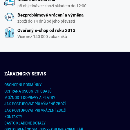
při objednávce zboží skladem do 12:00
Bezproblémové vrácení a výměna
zboží do 14 dnů od jeho převzetí
Ověřený e-shop od roku 2013
Více než 140 000 zákazníků
ZÁKAZNICKY SERVIS
OBCHODNÍ PODMÍNKY
OCHRANA OSOBNÍCH ÚDAJŮ
MOŽNOSTI DOPRAVY A PLATBY
JAK POSTUPOVAT PŘI VÝMĚNĚ ZBOŽÍ
JAK POSTUPOVAT PŘI VRÁCENÍ ZBOŽÍ
KONTAKTY
ČASTO KLADENÉ DOTAZY
ODSTOUPENÍ OD SMLOUVY - ONLINE FORMULÁŘ