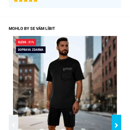
MOHLO BY SE VÁM LÍBIT
SLEVA -31%
SLE
DOPRAVA ZDARMA
DO