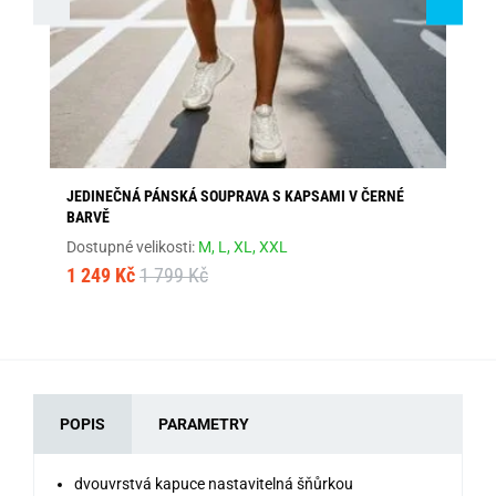
JEDINEČNÁ PÁNSKÁ SOUPRAVA S KAPSAMI V ČERNÉ
MA
BARVĚ
Dos
Dostupné velikosti:
M,
L,
XL,
XXL
1 
1 249 Kč
1 799 Kč
POPIS
PARAMETRY
dvouvrstvá kapuce nastavitelná šňůrkou