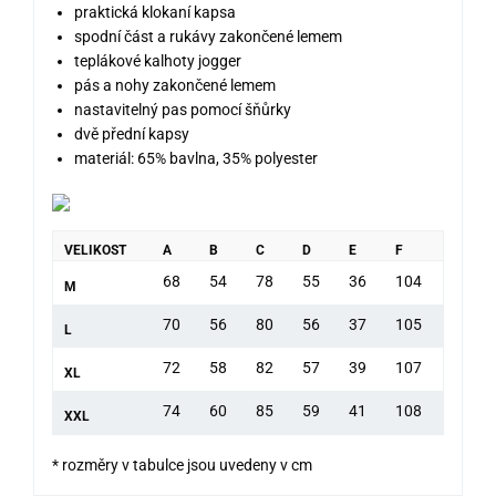
praktická klokaní kapsa
spodní část a rukávy zakončené lemem
teplákové kalhoty jogger
pás a nohy zakončené lemem
nastavitelný pas pomocí šňůrky
dvě přední kapsy
materiál: 65% bavlna, 35% polyester
VELIKOST
A
B
C
D
E
F
68
54
78
55
36
104
M
70
56
80
56
37
105
L
72
58
82
57
39
107
XL
74
60
85
59
41
108
XXL
* rozměry v tabulce jsou uvedeny v cm