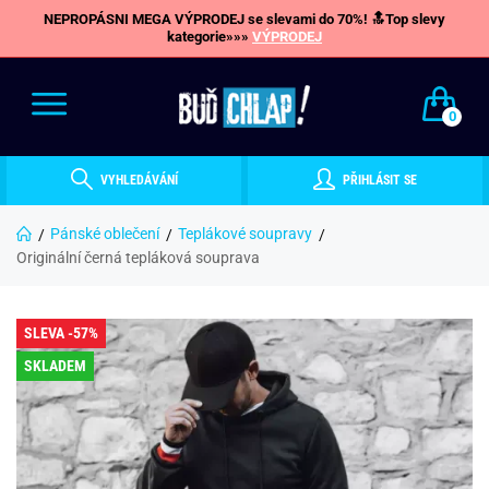
NEPROPÁSNI MEGA VÝPRODEJ se slevami do 70%! 🔝Top slevy
kategorie»»»
VÝPRODEJ
0
VYHLEDÁVÁNÍ
PŘIHLÁSIT SE
Pánské oblečení
Teplákové soupravy
Originální černá tepláková souprava
SLEVA -57%
SKLADEM