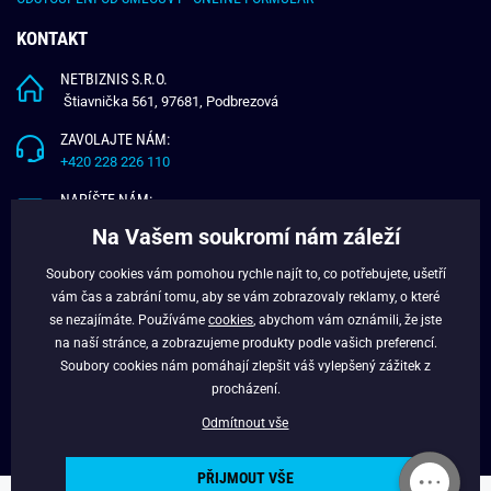
KONTAKT
NETBIZNIS S.R.O.
Štiavnička 561, 97681, Podbrezová
ZAVOLAJTE NÁM:
+420 228 226 110
NAPÍŠTE NÁM:
info@budchlap.cz
Na Vašem soukromí nám záleží
UŽITEČNÉ INFORMACE
Soubory cookies vám pomohou rychle najít to, co potřebujete, ušetří
vám čas a zabrání tomu, aby se vám zobrazovaly reklamy, o které
O NÁS
se nezajímáte. Používáme
cookies
, abychom vám oznámili, že jste
VĚRNOSTNÍ PROGRAM
na naší stránce, a zobrazujeme produkty podle vašich preferencí.
BLOG
Soubory cookies nám pomáhají zlepšit váš vylepšený zážitek z
FACEBOOK
procházení.
Odmítnout vše
PŘIJMOUT VŠE